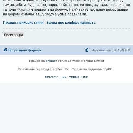
тим, як увійти, будь-ласка, переконайтесь що ви погоджуєтесь з правилами
та політиками, які прийняті на форумі. Пам'ятайте, що ваше перебування
на форумі означає вашу згоду з усіма правилами.
Правила використання
|
Заява про конфіденційність
Реєстрація
Всі розділи форуму
Часовий пояс
UTC+03:00
Працює на
phpBB
® Forum Software © phpBB Limited
Український переклад © 2005-2015
Українська підтримка phpBB
PRIVACY_LINK
|
TERMS_LINK