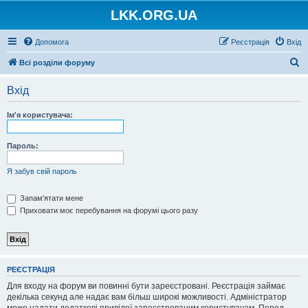
LKK.ORG.UA
Допомога
Реєстрація
Вхід
П
Всі розділи форуму
о
Вхід
ш
у
Ім'я користувача:
к
Пароль:
Я забув свій пароль
Запам'ятати мене
Приховати моє перебування на форумі цього разу
РЕЄСТРАЦІЯ
Для входу на форум ви повинні бути зареєстровані. Реєстрація займає
декілька секунд але надає вам більш широкі можливості. Адміністратор
може надати додаткові привілеї зареєстрованим користувачам. Перед