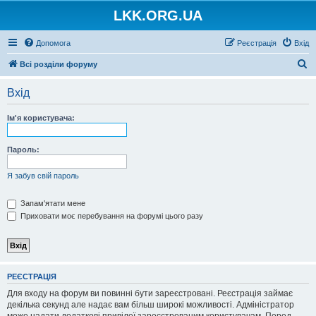
LKK.ORG.UA
Допомога
Реєстрація
Вхід
П
Всі розділи форуму
о
Вхід
ш
у
Ім'я користувача:
к
Пароль:
Я забув свій пароль
Запам'ятати мене
Приховати моє перебування на форумі цього разу
РЕЄСТРАЦІЯ
Для входу на форум ви повинні бути зареєстровані. Реєстрація займає
декілька секунд але надає вам більш широкі можливості. Адміністратор
може надати додаткові привілеї зареєстрованим користувачам. Перед