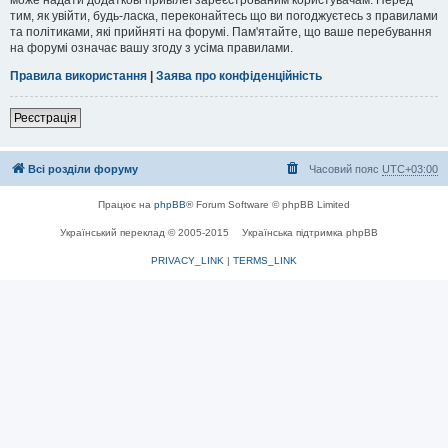
тим, як увійти, будь-ласка, переконайтесь що ви погоджуєтесь з правилами
та політиками, які прийняті на форумі. Пам'ятайте, що ваше перебування
на форумі означає вашу згоду з усіма правилами.
Правила використання
|
Заява про конфіденційність
Реєстрація
Всі розділи форуму
Часовий пояс
UTC+03:00
Працює на
phpBB
® Forum Software © phpBB Limited
Український переклад © 2005-2015
Українська підтримка phpBB
PRIVACY_LINK
|
TERMS_LINK