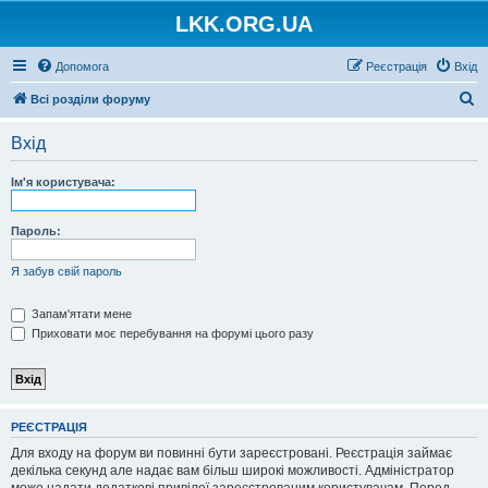
LKK.ORG.UA
Допомога
Реєстрація
Вхід
П
Всі розділи форуму
о
Вхід
ш
у
Ім'я користувача:
к
Пароль:
Я забув свій пароль
Запам'ятати мене
Приховати моє перебування на форумі цього разу
РЕЄСТРАЦІЯ
Для входу на форум ви повинні бути зареєстровані. Реєстрація займає
декілька секунд але надає вам більш широкі можливості. Адміністратор
може надати додаткові привілеї зареєстрованим користувачам. Перед