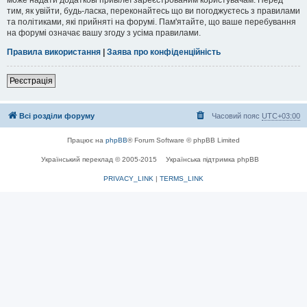
тим, як увійти, будь-ласка, переконайтесь що ви погоджуєтесь з правилами
та політиками, які прийняті на форумі. Пам'ятайте, що ваше перебування
на форумі означає вашу згоду з усіма правилами.
Правила використання
|
Заява про конфіденційність
Реєстрація
Всі розділи форуму
Часовий пояс
UTC+03:00
Працює на
phpBB
® Forum Software © phpBB Limited
Український переклад © 2005-2015
Українська підтримка phpBB
PRIVACY_LINK
|
TERMS_LINK