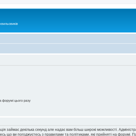
хвильовиків
 форумі цього разу
ація займає декілька секунд але надає вам більш широкі можливості. Адмініст
йтесь що ви погоджуєтесь з правилами та політиками, які прийняті на форумі.