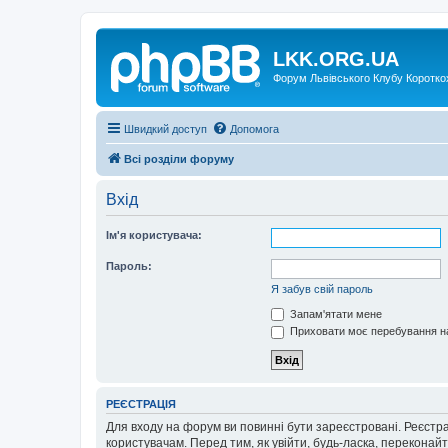
LKK.ORG.UA
Форум Львівського Клубу Коротко
Швидкий доступ
Допомога
Всі розділи форуму
Вхід
Ім'я користувача:
Пароль:
Я забув свій пароль
Запам'ятати мене
Приховати моє перебування на
РЕЄСТРАЦІЯ
Для входу на форум ви повинні бути зареєстровані. Реєстр
користувачам. Перед тим, як увійти, будь-ласка, перекона