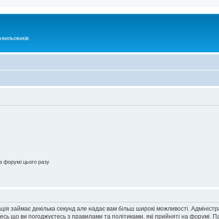
хвильовиків
 форумі цього разу
ація займає декілька секунд але надає вам більш широкі можливості. Адмініст
йтесь що ви погоджуєтесь з правилами та політиками, які прийняті на форумі.