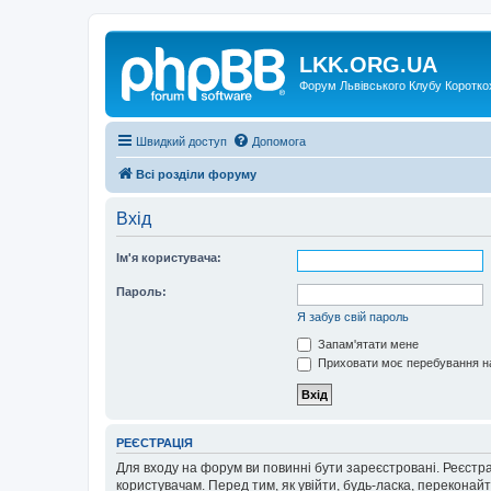
LKK.ORG.UA
Форум Львівського Клубу Коротко
Швидкий доступ
Допомога
Всі розділи форуму
Вхід
Ім'я користувача:
Пароль:
Я забув свій пароль
Запам'ятати мене
Приховати моє перебування на
РЕЄСТРАЦІЯ
Для входу на форум ви повинні бути зареєстровані. Реєстр
користувачам. Перед тим, як увійти, будь-ласка, перекона