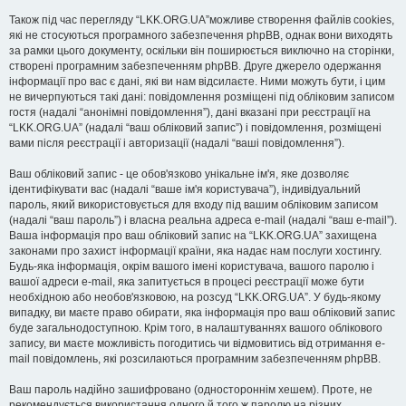
Також під час перегляду “LKK.ORG.UA”можливе створення файлів cookies,
які не стосуються програмного забезпечення phpBB, однак вони виходять
за рамки цього документу, оскільки він поширюється виключно на сторінки,
створені програмним забезпеченням phpBB. Друге джерело одержання
інформації про вас є дані, які ви нам відсилаєте. Ними можуть бути, і цим
не вичерпуються такі дані: повідомлення розміщені під обліковим записом
гостя (надалі “анонімні повідомлення”), дані вказані при реєстрації на
“LKK.ORG.UA” (надалі “ваш обліковий запис”) і повідомлення, розміщені
вами після реєстрації і авторизації (надалі “ваші повідомлення”).
Ваш обліковий запис - це обов'язково унікальне ім'я, яке дозволяє
ідентифікувати вас (надалі “ваше ім'я користувача”), індивідуальний
пароль, який використовується для входу під вашим обліковим записом
(надалі “ваш пароль”) і власна реальна адреса e-mail (надалі “ваш e-mail”).
Ваша інформація про ваш обліковий запис на “LKK.ORG.UA” захищена
законами про захист інформації країни, яка надає нам послуги хостингу.
Будь-яка інформація, окрім вашого імені користувача, вашого паролю і
вашої адреси e-mail, яка запитується в процесі реєстрації може бути
необхідною або необов'язковою, на розсуд “LKK.ORG.UA”. У будь-якому
випадку, ви маєте право обирати, яка інформація про ваш обліковий запис
буде загальнодоступною. Крім того, в налаштуваннях вашого облікового
запису, ви маєте можливість погодитись чи відмовитись від отримання e-
mail повідомлень, які розсилаються програмним забезпеченням phpBB.
Ваш пароль надійно зашифровано (одностороннім хешем). Проте, не
рекомендується використання одного й того ж паролю на різних