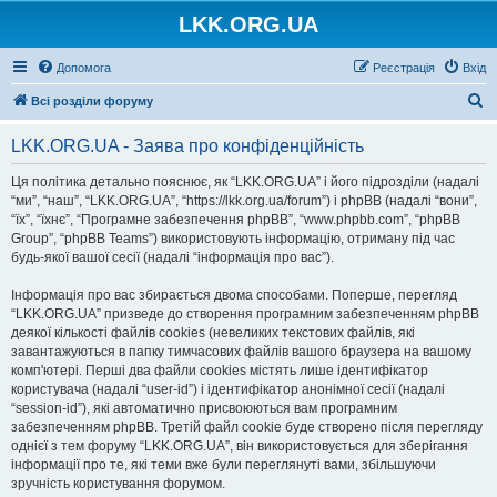
LKK.ORG.UA
Допомога
Реєстрація
Вхід
П
Всі розділи форуму
о
LKK.ORG.UA - Заява про конфіденційність
ш
у
Ця політика детально пояснює, як “LKK.ORG.UA” і його підрозділи (надалі
“ми”, “наш”, “LKK.ORG.UA”, “https://lkk.org.ua/forum”) і phpBB (надалі “вони”,
к
“їх”, “їхнє”, “Програмне забезпечення phpBB”, “www.phpbb.com”, “phpBB
Group”, “phpBB Teams”) використовують інформацію, отриману під час
будь-якої вашої сесії (надалі “інформація про вас”).
Інформація про вас збирається двома способами. Поперше, перегляд
“LKK.ORG.UA” призведе до створення програмним забезпеченням phpBB
деякої кількості файлів cookies (невеликих текстових файлів, які
завантажуються в папку тимчасових файлів вашого браузера на вашому
комп'ютері. Перші два файли cookies містять лише ідентифікатор
користувача (надалі “user-id”) і ідентифікатор анонімної сесії (надалі
“session-id”), які автоматично присвоюються вам програмним
забезпеченням phpBB. Третій файл cookie буде створено після перегляду
однієї з тем форуму “LKK.ORG.UA”, він використовується для зберігання
інформації про те, які теми вже були переглянуті вами, збільшуючи
зручність користування форумом.