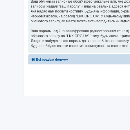
Ваш обліковий запис - це обов'язково унікальне ім'я, яке д
записом (надалі “ваш пароль”) і власна реальна адреса e-m
яка надає нам послуги хостингу. Будь-яка інформація, окрім
необов'язковою, на розсуд “LKK.ORG.UA”. У будь-якому вип
облікового запису, ви маєте можливість погодитись чи від
Ваш пароль надійно зашифровано (одностороннім хешем). П
облікового запису на “LKK.ORG.UA”, тому, будь-ласка, трима
Якщо ви забудете ваш пароль до вашого облікового запису,
буде необхідно ввести ваше ім'я користувача та ваш e-mail
Всі розділи форуму