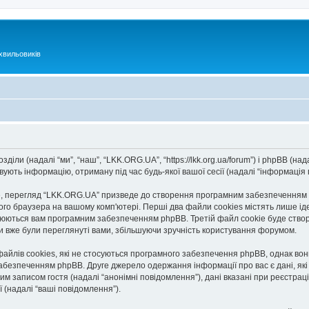
хвильовиків
іли (надалі “ми”, “наш”, “LKK.ORG.UA”, “https://lkk.org.ua/forum”) і phpBB (нада
ють інформацію, отриману під час будь-якої вашої сесії (надалі “інформація п
 перегляд “LKK.ORG.UA” призведе до створення програмним забезпеченням ph
го браузера на вашому комп'ютері. Перші два файли cookies містять лише іден
исвоюються вам програмним забезпеченням phpBB. Третій файл cookie буде ство
ми вже були переглянуті вами, збільшуючи зручність користування форумом.
йлів cookies, які не стосуються програмного забезпечення phpBB, однак вони 
безпеченням phpBB. Друге джерело одержання інформації про вас є дані, які в
им записом гостя (надалі “анонімні повідомлення”), дані вказані при реєстраці
ї (надалі “ваші повідомлення”).