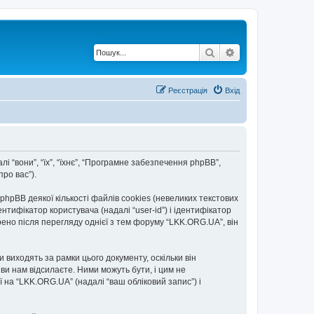
Пошук
Розширений по
Реєстрація
Вхід
лі “вони”, “їх”, “їхнє”, “Програмне забезпечення phpBB”,
ро вас”).
pBB деякої кількості файлів cookies (невеликих текстових
тифікатор користувача (надалі “user-id”) і ідентифікатор
рено після перегляду однієї з тем форуму “LKK.ORG.UA”, він
виходять за рамки цього документу, оскільки він
и нам відсилаєте. Ними можуть бути, і цим не
ї на “LKK.ORG.UA” (надалі “ваш обліковий запис”) і