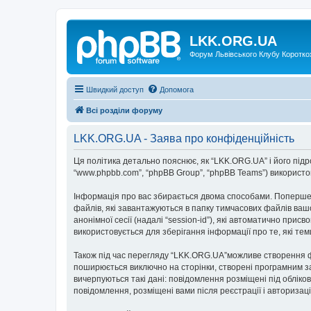
LKK.ORG.UA
Форум Львівського Клубу Коротко
Швидкий доступ
Допомога
Всі розділи форуму
LKK.ORG.UA - Заява про конфіденційність
Ця політика детально пояснює, як “LKK.ORG.UA” і його підрозд
“www.phpbb.com”, “phpBB Group”, “phpBB Teams”) використову
Інформація про вас збирається двома способами. Поперше,
файлів, які завантажуються в папку тимчасових файлів вашо
анонімної сесії (надалі “session-id”), які автоматично пр
використовується для зберігання інформації про те, які те
Також під час перегляду “LKK.ORG.UA”можливе створення фа
поширюється виключно на сторінки, створені програмним за
вичерпуються такі дані: повідомлення розміщені під обліков
повідомлення, розміщені вами після реєстрації і авторизаці