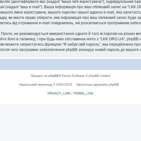
озволяє ідентифікувати вас (надалі “ваше ім'я користувача”), індивідуальний п
ail (надалі “ваш e-mail”). Ваша інформація про ваш обліковий запис на “LKK.
 вашого імені користувача, вашого паролю і вашої адреси e-mail, яка запитуєт
адку, ви маєте право обирати, яка інформація про ваш обліковий запис буде 
мовитись від отримання e-mail повідомлень, які розсилаються програмним заб
роте, не рекомендується використання одного й того ж паролю на різних ве
йте його в таємниці, і при будь-яких обставинах ніхто з “LKK.ORG.UA”, phpBB 
 ви можете скористатись функцією “Я забув свій пароль”, яка передбачена пр
, після чого програмне забезпечення phpBB згенерує новий пароль до вашого о
Працює на
phpBB
® Forum Software © phpBB Limited
Український переклад © 2005-2015
Українська підтримка phpBB
PRIVACY_LINK
|
TERMS_LINK