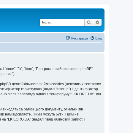
Пошук
Розширений по
Реєстрація
Вхід
лі “вони”, “їх”, “їхнє”, “Програмне забезпечення phpBB”,
ро вас”).
pBB деякої кількості файлів cookies (невеликих текстових
тифікатор користувача (надалі “user-id”) і ідентифікатор
рено після перегляду однієї з тем форуму “LKK.ORG.UA”, він
виходять за рамки цього документу, оскільки він
и нам відсилаєте. Ними можуть бути, і цим не
ї на “LKK.ORG.UA” (надалі “ваш обліковий запис”) і