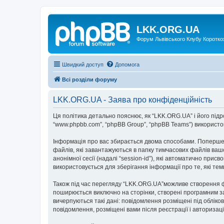
LKK.ORG.UA
Форум Львівського Клубу Коротко
Швидкий доступ
Допомога
Всі розділи форуму
LKK.ORG.UA - Заява про конфіденційність
Ця політика детально пояснює, як “LKK.ORG.UA” і його підрозд
“www.phpbb.com”, “phpBB Group”, “phpBB Teams”) використову
Інформація про вас збирається двома способами. Поперше,
файлів, які завантажуються в папку тимчасових файлів вашо
анонімної сесії (надалі “session-id”), які автоматично пр
використовується для зберігання інформації про те, які те
Також під час перегляду “LKK.ORG.UA”можливе створення фа
поширюється виключно на сторінки, створені програмним за
вичерпуються такі дані: повідомлення розміщені під обліков
повідомлення, розміщені вами після реєстрації і авторизаці