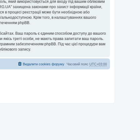
ароль, який використовується для входу під вашим обліковим
ORG.UA” захищена законами про захист інформації країни,
ься в процесі реєстрації може бути необхідною або
загальнодоступною. Крім того, в налаштуваннях вашого
езпеченням phpBB.
бсайтах. Ваш пароль є єдиним способом доступу до вашого
чи якісь треті особи, не мають права запитати ваш пароль.
ограмним забезпеченням phpBB. Під час цієї процедури вам
блікового запису.
Видалити cookies форуму
Часовий пояс
UTC+03:00