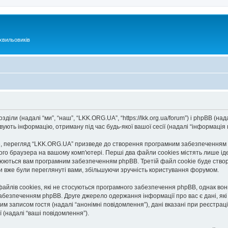
хвильовиків
іли (надалі “ми”, “наш”, “LKK.ORG.UA”, “https://lkk.org.ua/forum”) і phpBB (нада
ють інформацію, отриману під час будь-якої вашої сесії (надалі “інформація п
 перегляд “LKK.ORG.UA” призведе до створення програмним забезпеченням ph
го браузера на вашому комп'ютері. Перші два файли cookies містять лише іден
исвоюються вам програмним забезпеченням phpBB. Третій файл cookie буде ство
ми вже були переглянуті вами, збільшуючи зручність користування форумом.
йлів cookies, які не стосуються програмного забезпечення phpBB, однак вони 
безпеченням phpBB. Друге джерело одержання інформації про вас є дані, які в
им записом гостя (надалі “анонімні повідомлення”), дані вказані при реєстраці
ї (надалі “ваші повідомлення”).