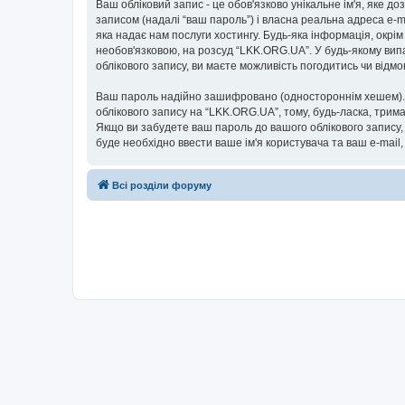
Ваш обліковий запис - це обов'язково унікальне ім'я, яке д
записом (надалі “ваш пароль”) і власна реальна адреса e-m
яка надає нам послуги хостингу. Будь-яка інформація, окрім
необов'язковою, на розсуд “LKK.ORG.UA”. У будь-якому вип
облікового запису, ви маєте можливість погодитись чи від
Ваш пароль надійно зашифровано (одностороннім хешем). П
облікового запису на “LKK.ORG.UA”, тому, будь-ласка, трима
Якщо ви забудете ваш пароль до вашого облікового запису,
буде необхідно ввести ваше ім'я користувача та ваш e-mail
Всі розділи форуму