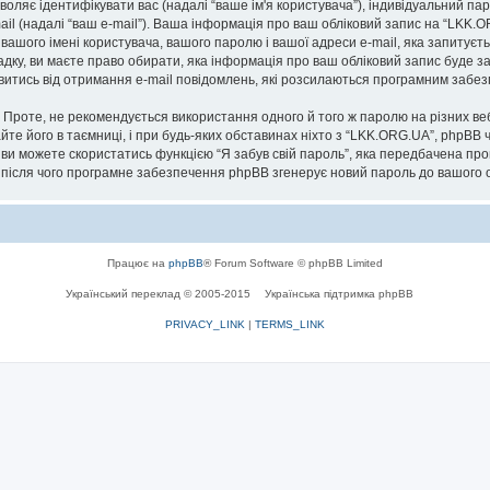
озволяє ідентифікувати вас (надалі “ваше ім'я користувача”), індивідуальний п
ail (надалі “ваш e-mail”). Ваша інформація про ваш обліковий запис на “LKK.
 вашого імені користувача, вашого паролю і вашої адреси e-mail, яка запитуєт
адку, ви маєте право обирати, яка інформація про ваш обліковий запис буде 
мовитись від отримання e-mail повідомлень, які розсилаються програмним заб
роте, не рекомендується використання одного й того ж паролю на різних ве
йте його в таємниці, і при будь-яких обставинах ніхто з “LKK.ORG.UA”, phpBB 
 ви можете скористатись функцією “Я забув свій пароль”, яка передбачена пр
, після чого програмне забезпечення phpBB згенерує новий пароль до вашого о
Працює на
phpBB
® Forum Software © phpBB Limited
Український переклад © 2005-2015
Українська підтримка phpBB
PRIVACY_LINK
|
TERMS_LINK