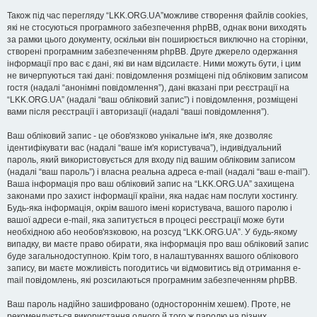
Також під час перегляду “LKK.ORG.UA”можливе створення файлів cookies,
які не стосуються програмного забезпечення phpBB, однак вони виходять
за рамки цього документу, оскільки він поширюється виключно на сторінки,
створені програмним забезпеченням phpBB. Друге джерело одержання
інформації про вас є дані, які ви нам відсилаєте. Ними можуть бути, і цим
не вичерпуються такі дані: повідомлення розміщені під обліковим записом
гостя (надалі “анонімні повідомлення”), дані вказані при реєстрації на
“LKK.ORG.UA” (надалі “ваш обліковий запис”) і повідомлення, розміщені
вами після реєстрації і авторизації (надалі “ваші повідомлення”).
Ваш обліковий запис - це обов'язково унікальне ім'я, яке дозволяє
ідентифікувати вас (надалі “ваше ім'я користувача”), індивідуальний
пароль, який використовується для входу під вашим обліковим записом
(надалі “ваш пароль”) і власна реальна адреса e-mail (надалі “ваш e-mail”).
Ваша інформація про ваш обліковий запис на “LKK.ORG.UA” захищена
законами про захист інформації країни, яка надає нам послуги хостингу.
Будь-яка інформація, окрім вашого імені користувача, вашого паролю і
вашої адреси e-mail, яка запитується в процесі реєстрації може бути
необхідною або необов'язковою, на розсуд “LKK.ORG.UA”. У будь-якому
випадку, ви маєте право обирати, яка інформація про ваш обліковий запис
буде загальнодоступною. Крім того, в налаштуваннях вашого облікового
запису, ви маєте можливість погодитись чи відмовитись від отримання e-
mail повідомлень, які розсилаються програмним забезпеченням phpBB.
Ваш пароль надійно зашифровано (одностороннім хешем). Проте, не
рекомендується використання одного й того ж паролю на різних