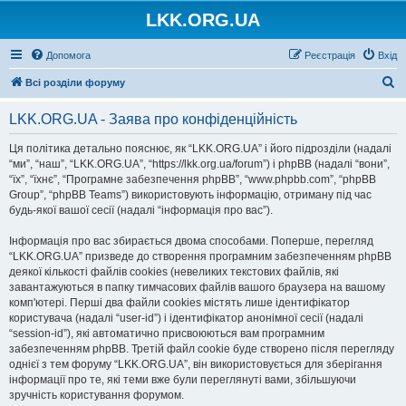
LKK.ORG.UA
Допомога
Реєстрація
Вхід
П
Всі розділи форуму
о
LKK.ORG.UA - Заява про конфіденційність
ш
у
Ця політика детально пояснює, як “LKK.ORG.UA” і його підрозділи (надалі
“ми”, “наш”, “LKK.ORG.UA”, “https://lkk.org.ua/forum”) і phpBB (надалі “вони”,
к
“їх”, “їхнє”, “Програмне забезпечення phpBB”, “www.phpbb.com”, “phpBB
Group”, “phpBB Teams”) використовують інформацію, отриману під час
будь-якої вашої сесії (надалі “інформація про вас”).
Інформація про вас збирається двома способами. Поперше, перегляд
“LKK.ORG.UA” призведе до створення програмним забезпеченням phpBB
деякої кількості файлів cookies (невеликих текстових файлів, які
завантажуються в папку тимчасових файлів вашого браузера на вашому
комп'ютері. Перші два файли cookies містять лише ідентифікатор
користувача (надалі “user-id”) і ідентифікатор анонімної сесії (надалі
“session-id”), які автоматично присвоюються вам програмним
забезпеченням phpBB. Третій файл cookie буде створено після перегляду
однієї з тем форуму “LKK.ORG.UA”, він використовується для зберігання
інформації про те, які теми вже були переглянуті вами, збільшуючи
зручність користування форумом.