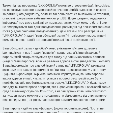
Також під час перегляду “LKK.ORG.UA”можливе створення файлів cookies,
які не стосуються програмного забезпечення phpBB, однак вони виходять
за рамки цього документу, оскільки він поширюється виключно на сторінки,
створені програмним забезпеченням phpBB. Друге джерело одержання
інформації про вас є дані, які ви нам відсилаєте. Ними можуть бути, і цим
не вичерпуються такі дані: повідомлення розміщені під обліковим записом
гостя (надалі “анонімні повідомлення”), дані вказані при реєстрації на
“LKK.ORG.UA” (надалі “ваш обліковий запис”) і повідомлення, розміщені
вами після реєстрації і авторизації (надалі “ваші повідомлення”).
Ваш обліковий запис - це обов'язково унікальне ім'я, яке дозволяє
ідентифікувати вас (надалі “ваше ім'я користувача”), індивідуальний
пароль, який використовується для входу під вашим обліковим записом
(надалі “ваш пароль”) і власна реальна адреса e-mail (надалі “ваш e-mail”).
Ваша інформація про ваш обліковий запис на “LKK.ORG.UA” захищена
законами про захист інформації країни, яка надає нам послуги хостингу.
Будь-яка інформація, окрім вашого імені користувача, вашого паролю і
вашої адреси e-mail, яка запитується в процесі реєстрації може бути
необхідною або необов'язковою, на розсуд “LKK.ORG.UA”. У будь-якому
випадку, ви маєте право обирати, яка інформація про ваш обліковий запис
буде загальнодоступною. Крім того, в налаштуваннях вашого облікового
запису, ви маєте можливість погодитись чи відмовитись від отримання e-
mail повідомлень, які розсилаються програмним забезпеченням phpBB.
Ваш пароль надійно зашифровано (одностороннім хешем). Проте, не
рекомендується використання одного й того ж паролю на різних