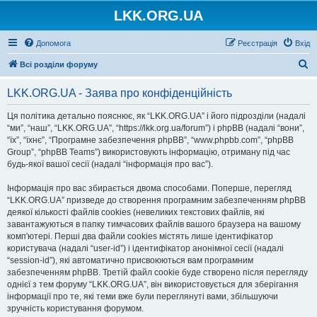
LKK.ORG.UA
Допомога
Реєстрація
Вхід
П
Всі розділи форуму
о
LKK.ORG.UA - Заява про конфіденційність
ш
у
Ця політика детально пояснює, як “LKK.ORG.UA” і його підрозділи (надалі
“ми”, “наш”, “LKK.ORG.UA”, “https://lkk.org.ua/forum”) і phpBB (надалі “вони”,
к
“їх”, “їхнє”, “Програмне забезпечення phpBB”, “www.phpbb.com”, “phpBB
Group”, “phpBB Teams”) використовують інформацію, отриману під час
будь-якої вашої сесії (надалі “інформація про вас”).
Інформація про вас збирається двома способами. Поперше, перегляд
“LKK.ORG.UA” призведе до створення програмним забезпеченням phpBB
деякої кількості файлів cookies (невеликих текстових файлів, які
завантажуються в папку тимчасових файлів вашого браузера на вашому
комп'ютері. Перші два файли cookies містять лише ідентифікатор
користувача (надалі “user-id”) і ідентифікатор анонімної сесії (надалі
“session-id”), які автоматично присвоюються вам програмним
забезпеченням phpBB. Третій файл cookie буде створено після перегляду
однієї з тем форуму “LKK.ORG.UA”, він використовується для зберігання
інформації про те, які теми вже були переглянуті вами, збільшуючи
зручність користування форумом.