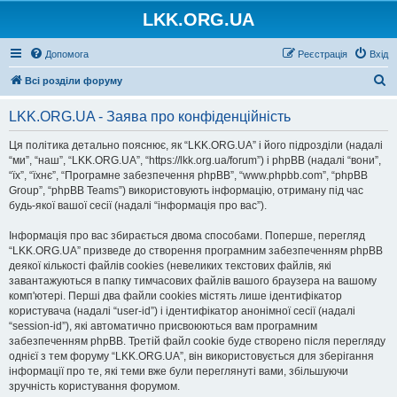
LKK.ORG.UA
Допомога
Реєстрація
Вхід
П
Всі розділи форуму
о
LKK.ORG.UA - Заява про конфіденційність
ш
у
Ця політика детально пояснює, як “LKK.ORG.UA” і його підрозділи (надалі
“ми”, “наш”, “LKK.ORG.UA”, “https://lkk.org.ua/forum”) і phpBB (надалі “вони”,
к
“їх”, “їхнє”, “Програмне забезпечення phpBB”, “www.phpbb.com”, “phpBB
Group”, “phpBB Teams”) використовують інформацію, отриману під час
будь-якої вашої сесії (надалі “інформація про вас”).
Інформація про вас збирається двома способами. Поперше, перегляд
“LKK.ORG.UA” призведе до створення програмним забезпеченням phpBB
деякої кількості файлів cookies (невеликих текстових файлів, які
завантажуються в папку тимчасових файлів вашого браузера на вашому
комп'ютері. Перші два файли cookies містять лише ідентифікатор
користувача (надалі “user-id”) і ідентифікатор анонімної сесії (надалі
“session-id”), які автоматично присвоюються вам програмним
забезпеченням phpBB. Третій файл cookie буде створено після перегляду
однієї з тем форуму “LKK.ORG.UA”, він використовується для зберігання
інформації про те, які теми вже були переглянуті вами, збільшуючи
зручність користування форумом.