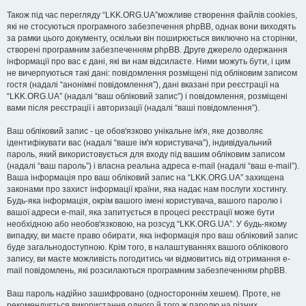
Також під час перегляду “LKK.ORG.UA”можливе створення файлів cookies,
які не стосуються програмного забезпечення phpBB, однак вони виходять
за рамки цього документу, оскільки він поширюється виключно на сторінки,
створені програмним забезпеченням phpBB. Друге джерело одержання
інформації про вас є дані, які ви нам відсилаєте. Ними можуть бути, і цим
не вичерпуються такі дані: повідомлення розміщені під обліковим записом
гостя (надалі “анонімні повідомлення”), дані вказані при реєстрації на
“LKK.ORG.UA” (надалі “ваш обліковий запис”) і повідомлення, розміщені
вами після реєстрації і авторизації (надалі “ваші повідомлення”).
Ваш обліковий запис - це обов'язково унікальне ім'я, яке дозволяє
ідентифікувати вас (надалі “ваше ім'я користувача”), індивідуальний
пароль, який використовується для входу під вашим обліковим записом
(надалі “ваш пароль”) і власна реальна адреса e-mail (надалі “ваш e-mail”).
Ваша інформація про ваш обліковий запис на “LKK.ORG.UA” захищена
законами про захист інформації країни, яка надає нам послуги хостингу.
Будь-яка інформація, окрім вашого імені користувача, вашого паролю і
вашої адреси e-mail, яка запитується в процесі реєстрації може бути
необхідною або необов'язковою, на розсуд “LKK.ORG.UA”. У будь-якому
випадку, ви маєте право обирати, яка інформація про ваш обліковий запис
буде загальнодоступною. Крім того, в налаштуваннях вашого облікового
запису, ви маєте можливість погодитись чи відмовитись від отримання e-
mail повідомлень, які розсилаються програмним забезпеченням phpBB.
Ваш пароль надійно зашифровано (одностороннім хешем). Проте, не
рекомендується використання одного й того ж паролю на різних