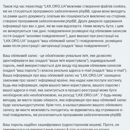
Також під час перегляду “LKK.ORG.UA”можливе створення файлів cookies,
які не стосуються програмного забезпечення phpBB, однак вони виходять
за рамки цього документу, оскільки він поширюється виключно на сторінки,
створені програмним забезпеченням phpBB. Друге джерело одержання
інформації про вас є дані, які ви нам відсилаєте. Ними можуть бути, і цим
не вичерпуються такі дані: повідомлення розміщені під обліковим записом
гостя (надалі “анонімні повідомлення”), дані вказані при реєстрації на
“LKK.ORG.UA” (надалі “ваш обліковий запис”) і повідомлення, розміщені
вами після реєстрації і авторизації (надалі “ваші повідомлення”).
Ваш обліковий запис - це обов'язково унікальне ім'я, яке дозволяє
ідентифікувати вас (надалі “ваше ім'я користувача”), індивідуальний
пароль, який використовується для входу під вашим обліковим записом
(надалі “ваш пароль”) і власна реальна адреса e-mail (надалі “ваш e-mail”).
Ваша інформація про ваш обліковий запис на “LKK.ORG.UA” захищена
законами про захист інформації країни, яка надає нам послуги хостингу.
Будь-яка інформація, окрім вашого імені користувача, вашого паролю і
вашої адреси e-mail, яка запитується в процесі реєстрації може бути
необхідною або необов'язковою, на розсуд “LKK.ORG.UA”. У будь-якому
випадку, ви маєте право обирати, яка інформація про ваш обліковий запис
буде загальнодоступною. Крім того, в налаштуваннях вашого облікового
запису, ви маєте можливість погодитись чи відмовитись від отримання e-
mail повідомлень, які розсилаються програмним забезпеченням phpBB.
Ваш пароль надійно зашифровано (одностороннім хешем). Проте, не
рекомендується використання одного й того ж паролю на різних