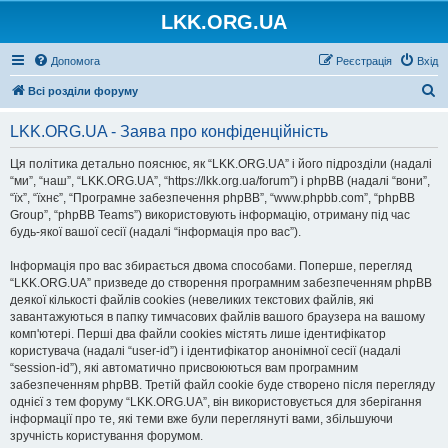
LKK.ORG.UA
Допомога
Реєстрація
Вхід
П
Всі розділи форуму
о
LKK.ORG.UA - Заява про конфіденційність
ш
у
Ця політика детально пояснює, як “LKK.ORG.UA” і його підрозділи (надалі
“ми”, “наш”, “LKK.ORG.UA”, “https://lkk.org.ua/forum”) і phpBB (надалі “вони”,
к
“їх”, “їхнє”, “Програмне забезпечення phpBB”, “www.phpbb.com”, “phpBB
Group”, “phpBB Teams”) використовують інформацію, отриману під час
будь-якої вашої сесії (надалі “інформація про вас”).
Інформація про вас збирається двома способами. Поперше, перегляд
“LKK.ORG.UA” призведе до створення програмним забезпеченням phpBB
деякої кількості файлів cookies (невеликих текстових файлів, які
завантажуються в папку тимчасових файлів вашого браузера на вашому
комп'ютері. Перші два файли cookies містять лише ідентифікатор
користувача (надалі “user-id”) і ідентифікатор анонімної сесії (надалі
“session-id”), які автоматично присвоюються вам програмним
забезпеченням phpBB. Третій файл cookie буде створено після перегляду
однієї з тем форуму “LKK.ORG.UA”, він використовується для зберігання
інформації про те, які теми вже були переглянуті вами, збільшуючи
зручність користування форумом.