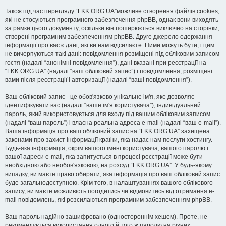
Також під час перегляду “LKK.ORG.UA”можливе створення файлів cookies,
які не стосуються програмного забезпечення phpBB, однак вони виходять
за рамки цього документу, оскільки він поширюється виключно на сторінки,
створені програмним забезпеченням phpBB. Друге джерело одержання
інформації про вас є дані, які ви нам відсилаєте. Ними можуть бути, і цим
не вичерпуються такі дані: повідомлення розміщені під обліковим записом
гостя (надалі “анонімні повідомлення”), дані вказані при реєстрації на
“LKK.ORG.UA” (надалі “ваш обліковий запис”) і повідомлення, розміщені
вами після реєстрації і авторизації (надалі “ваші повідомлення”).
Ваш обліковий запис - це обов'язково унікальне ім'я, яке дозволяє
ідентифікувати вас (надалі “ваше ім'я користувача”), індивідуальний
пароль, який використовується для входу під вашим обліковим записом
(надалі “ваш пароль”) і власна реальна адреса e-mail (надалі “ваш e-mail”).
Ваша інформація про ваш обліковий запис на “LKK.ORG.UA” захищена
законами про захист інформації країни, яка надає нам послуги хостингу.
Будь-яка інформація, окрім вашого імені користувача, вашого паролю і
вашої адреси e-mail, яка запитується в процесі реєстрації може бути
необхідною або необов'язковою, на розсуд “LKK.ORG.UA”. У будь-якому
випадку, ви маєте право обирати, яка інформація про ваш обліковий запис
буде загальнодоступною. Крім того, в налаштуваннях вашого облікового
запису, ви маєте можливість погодитись чи відмовитись від отримання e-
mail повідомлень, які розсилаються програмним забезпеченням phpBB.
Ваш пароль надійно зашифровано (одностороннім хешем). Проте, не
рекомендується використання одного й того ж паролю на різних