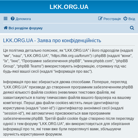
LKK.ORG.UA
Допомога
Реєстрація
Вхід
П
Всі розділи форуму
о
LKK.ORG.UA - Заява про конфіденційність
ш
у
Ця політика детально пояснює, як “LKK.ORG.UA” і його підрозділи (надалі
“ми”, “наш”, “LKK.ORG.UA”, “https://lkk.org.ua/forum”) і phpBB (надалі “вони”,
к
“їх”, “їхнє”, “Програмне забезпечення phpBB”, “www.phpbb.com”, “phpBB
Group”, “phpBB Teams”) використовують інформацію, отриману під час
будь-якої вашої сесії (надалі “інформація про вас”).
Інформація про вас збирається двома способами. Поперше, перегляд
“LKK.ORG.UA” призведе до створення програмним забезпеченням phpBB
деякої кількості файлів cookies (невеликих текстових файлів, які
завантажуються в папку тимчасових файлів вашого браузера на вашому
комп'ютері. Перші два файли cookies містять лише ідентифікатор
користувача (надалі “user-id”) і ідентифікатор анонімної сесії (надалі
“session-id”), які автоматично присвоюються вам програмним
забезпеченням phpBB. Третій файл cookie буде створено після перегляду
однієї з тем форуму “LKK.ORG.UA”, він використовується для зберігання
інформації про те, які теми вже були переглянуті вами, збільшуючи
зручність користування форумом.