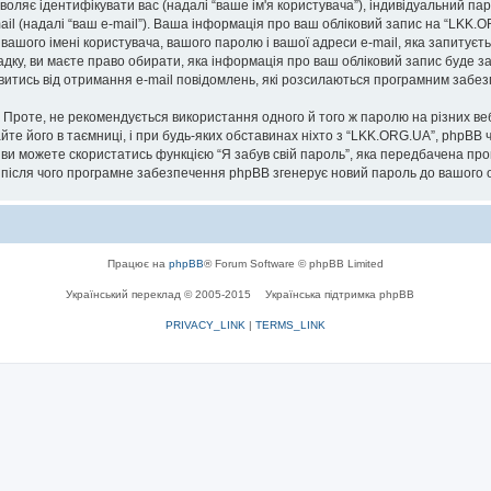
озволяє ідентифікувати вас (надалі “ваше ім'я користувача”), індивідуальний п
ail (надалі “ваш e-mail”). Ваша інформація про ваш обліковий запис на “LKK.
 вашого імені користувача, вашого паролю і вашої адреси e-mail, яка запитуєт
адку, ви маєте право обирати, яка інформація про ваш обліковий запис буде 
мовитись від отримання e-mail повідомлень, які розсилаються програмним заб
роте, не рекомендується використання одного й того ж паролю на різних ве
йте його в таємниці, і при будь-яких обставинах ніхто з “LKK.ORG.UA”, phpBB 
 ви можете скористатись функцією “Я забув свій пароль”, яка передбачена пр
, після чого програмне забезпечення phpBB згенерує новий пароль до вашого о
Працює на
phpBB
® Forum Software © phpBB Limited
Український переклад © 2005-2015
Українська підтримка phpBB
PRIVACY_LINK
|
TERMS_LINK