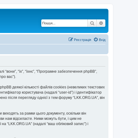
Пошук
Розширений по
Реєстрація
Вхід
лі “вони”, “їх”, “їхнє”, “Програмне забезпечення phpBB”,
ро вас”).
pBB деякої кількості файлів cookies (невеликих текстових
тифікатор користувача (надалі “user-id”) і ідентифікатор
рено після перегляду однієї з тем форуму “LKK.ORG.UA”, він
виходять за рамки цього документу, оскільки він
и нам відсилаєте. Ними можуть бути, і цим не
ї на “LKK.ORG.UA” (надалі “ваш обліковий запис”) і