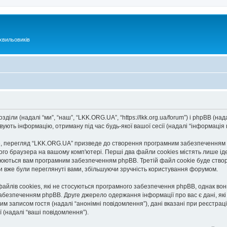
хвильовиків
іли (надалі “ми”, “наш”, “LKK.ORG.UA”, “https://lkk.org.ua/forum”) і phpBB (нада
ють інформацію, отриману під час будь-якої вашої сесії (надалі “інформація п
 перегляд “LKK.ORG.UA” призведе до створення програмним забезпеченням ph
го браузера на вашому комп'ютері. Перші два файли cookies містять лише іден
исвоюються вам програмним забезпеченням phpBB. Третій файл cookie буде ство
ми вже були переглянуті вами, збільшуючи зручність користування форумом.
йлів cookies, які не стосуються програмного забезпечення phpBB, однак вони 
безпеченням phpBB. Друге джерело одержання інформації про вас є дані, які в
им записом гостя (надалі “анонімні повідомлення”), дані вказані при реєстраці
ї (надалі “ваші повідомлення”).