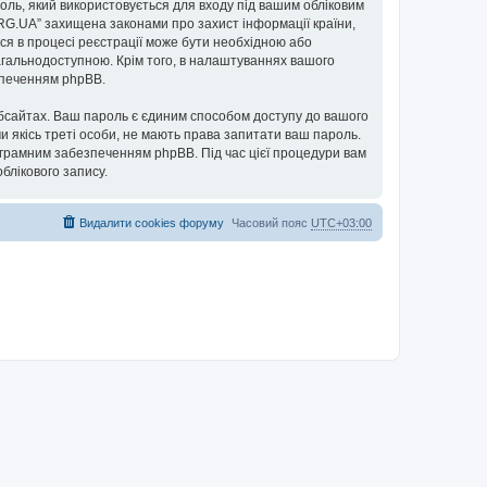
ароль, який використовується для входу під вашим обліковим
ORG.UA” захищена законами про захист інформації країни,
ься в процесі реєстрації може бути необхідною або
загальнодоступною. Крім того, в налаштуваннях вашого
езпеченням phpBB.
бсайтах. Ваш пароль є єдиним способом доступу до вашого
чи якісь треті особи, не мають права запитати ваш пароль.
ограмним забезпеченням phpBB. Під час цієї процедури вам
блікового запису.
Видалити cookies форуму
Часовий пояс
UTC+03:00