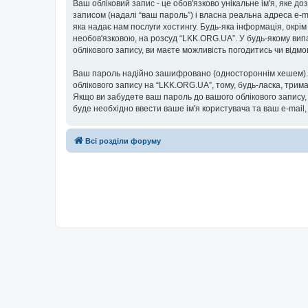
Ваш обліковий запис - це обов'язково унікальне ім'я, яке д
записом (надалі “ваш пароль”) і власна реальна адреса e-m
яка надає нам послуги хостингу. Будь-яка інформація, окрім
необов'язковою, на розсуд “LKK.ORG.UA”. У будь-якому вип
облікового запису, ви маєте можливість погодитись чи від
Ваш пароль надійно зашифровано (одностороннім хешем). П
облікового запису на “LKK.ORG.UA”, тому, будь-ласка, трима
Якщо ви забудете ваш пароль до вашого облікового запису,
буде необхідно ввести ваше ім'я користувача та ваш e-mail
Всі розділи форуму