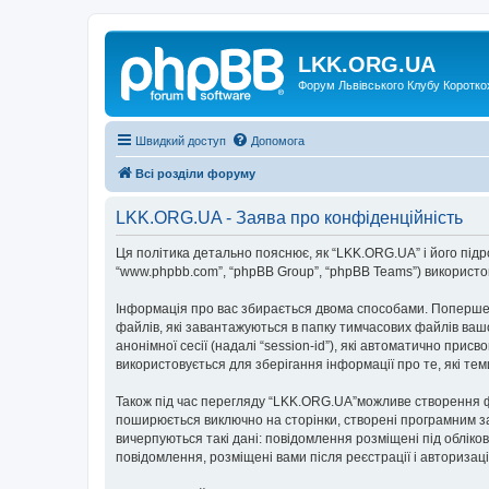
LKK.ORG.UA
Форум Львівського Клубу Коротко
Швидкий доступ
Допомога
Всі розділи форуму
LKK.ORG.UA - Заява про конфіденційність
Ця політика детально пояснює, як “LKK.ORG.UA” і його підрозд
“www.phpbb.com”, “phpBB Group”, “phpBB Teams”) використову
Інформація про вас збирається двома способами. Поперше,
файлів, які завантажуються в папку тимчасових файлів вашо
анонімної сесії (надалі “session-id”), які автоматично пр
використовується для зберігання інформації про те, які те
Також під час перегляду “LKK.ORG.UA”можливе створення фа
поширюється виключно на сторінки, створені програмним за
вичерпуються такі дані: повідомлення розміщені під обліков
повідомлення, розміщені вами після реєстрації і авторизаці