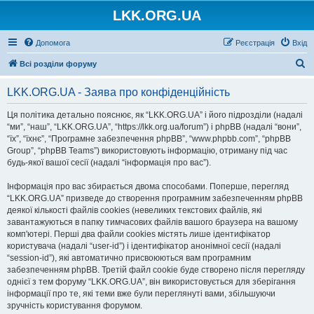
LKK.ORG.UA
Допомога
Реєстрація
Вхід
П
Всі розділи форуму
о
LKK.ORG.UA - Заява про конфіденційність
ш
у
Ця політика детально пояснює, як “LKK.ORG.UA” і його підрозділи (надалі
“ми”, “наш”, “LKK.ORG.UA”, “https://lkk.org.ua/forum”) і phpBB (надалі “вони”,
к
“їх”, “їхнє”, “Програмне забезпечення phpBB”, “www.phpbb.com”, “phpBB
Group”, “phpBB Teams”) використовують інформацію, отриману під час
будь-якої вашої сесії (надалі “інформація про вас”).
Інформація про вас збирається двома способами. Поперше, перегляд
“LKK.ORG.UA” призведе до створення програмним забезпеченням phpBB
деякої кількості файлів cookies (невеликих текстових файлів, які
завантажуються в папку тимчасових файлів вашого браузера на вашому
комп'ютері. Перші два файли cookies містять лише ідентифікатор
користувача (надалі “user-id”) і ідентифікатор анонімної сесії (надалі
“session-id”), які автоматично присвоюються вам програмним
забезпеченням phpBB. Третій файл cookie буде створено після перегляду
однієї з тем форуму “LKK.ORG.UA”, він використовується для зберігання
інформації про те, які теми вже були переглянуті вами, збільшуючи
зручність користування форумом.