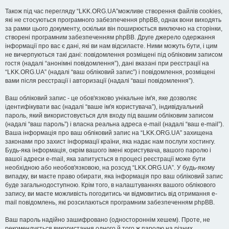
Також під час перегляду “LKK.ORG.UA”можливе створення файлів cookies,
які не стосуються програмного забезпечення phpBB, однак вони виходять
за рамки цього документу, оскільки він поширюється виключно на сторінки,
створені програмним забезпеченням phpBB. Друге джерело одержання
інформації про вас є дані, які ви нам відсилаєте. Ними можуть бути, і цим
не вичерпуються такі дані: повідомлення розміщені під обліковим записом
гостя (надалі “анонімні повідомлення”), дані вказані при реєстрації на
“LKK.ORG.UA” (надалі “ваш обліковий запис”) і повідомлення, розміщені
вами після реєстрації і авторизації (надалі “ваші повідомлення”).
Ваш обліковий запис - це обов'язково унікальне ім'я, яке дозволяє
ідентифікувати вас (надалі “ваше ім'я користувача”), індивідуальний
пароль, який використовується для входу під вашим обліковим записом
(надалі “ваш пароль”) і власна реальна адреса e-mail (надалі “ваш e-mail”).
Ваша інформація про ваш обліковий запис на “LKK.ORG.UA” захищена
законами про захист інформації країни, яка надає нам послуги хостингу.
Будь-яка інформація, окрім вашого імені користувача, вашого паролю і
вашої адреси e-mail, яка запитується в процесі реєстрації може бути
необхідною або необов'язковою, на розсуд “LKK.ORG.UA”. У будь-якому
випадку, ви маєте право обирати, яка інформація про ваш обліковий запис
буде загальнодоступною. Крім того, в налаштуваннях вашого облікового
запису, ви маєте можливість погодитись чи відмовитись від отримання e-
mail повідомлень, які розсилаються програмним забезпеченням phpBB.
Ваш пароль надійно зашифровано (одностороннім хешем). Проте, не
рекомендується використання одного й того ж паролю на різних