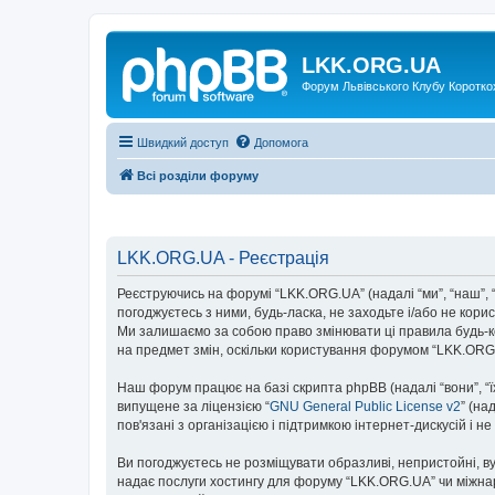
LKK.ORG.UA
Форум Львівського Клубу Коротко
Швидкий доступ
Допомога
Всі розділи форуму
LKK.ORG.UA - Реєстрація
Реєструючись на форумі “LKK.ORG.UA” (надалі “ми”, “наш”, “
погоджуєтесь з ними, будь-ласка, не заходьте і/або не ко
Ми залишаємо за собою право змінювати ці правила будь-ко
на предмет змін, оскільки користування форумом “LKK.ORG
Наш форум працює на базі скрипта phpBB (надалі “вони”, “
випущене за ліцензією “
GNU General Public License v2
” (на
пов'язані з організацією і підтримкою інтернет-дискусій і 
Ви погоджуєтесь не розміщувати образливі, непристойні, вул
надає послуги хостингу для форуму “LKK.ORG.UA” чи міжнаро