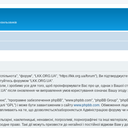
хвильовиків
спільнота”, “форум”, “LKK.ORG.UA”, “https://lkk.org.ua/forum”), Ви підтверджу
ристуйтесь форумом “LKK.ORG.UA”.
ли, і зробимо усе для того, щоб проінформувати Вас про це, однак з Вашої с
.UA” після оновлення чи виправлення умов користування означає Вашу згоду 
їхнє”, “програмне забезпечення phpBB”, “www.phpbb.com”, “phpBB Group”, “php
далі “GPL”) і може бути завантаженим з сайту
www.phpbb.com
. Обмеження ліце
не впливають на те, що дозволяється/забороняється Адміністрацією форуму чи н
ьгарні, наклепницькі, ненависні, погрозливі, порнографічні та інші матеріали,
дне право. Такі дії можуть призвести до негайної і постійної відмови Вам у 