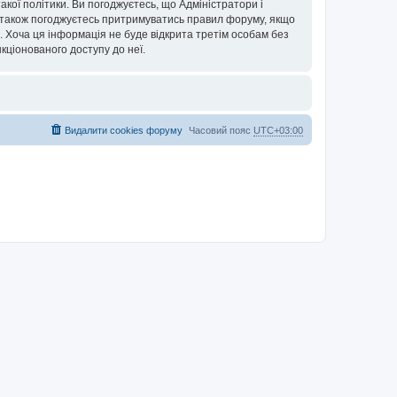
кої політики. Ви погоджуєтесь, що Адміністратори і
и також погоджуєтесь притримуватись правил форуму, якщо
х. Хоча ця інформація не буде відкрита третім особам без
нкціонованого доступу до неї.
Видалити cookies форуму
Часовий пояс
UTC+03:00