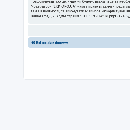
повідомлений про це, якщо ми будемо вважати це за необхі
Модератори “LKK.ORG.UA” мають право видаляти, редагувати
такі є в наявності, та виконувати їх вимоги. Як користувач
Вашої згоди, ні Адміністрація “LKK.ORG.UA”, ні phpBB не буд
Всі розділи форуму