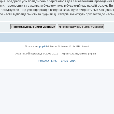
дне. IP-адреси усіх повідомлень зберігаються для забезпечення проведення та
, переносити та закривати будь-яку тему в будь-який час на свій розсуд. В
 Ви погоджуєтесь, що уся інформація введена Вами буде зберігатись в базі дани
е нести відповідальність за будь-які дії хакерів, які можуть призвести до неса
Працює на
phpBB
® Forum Software © phpBB Limited
Український переклад © 2005-2015
Українська підтримка phpBB
PRIVACY_LINK
|
TERMS_LINK