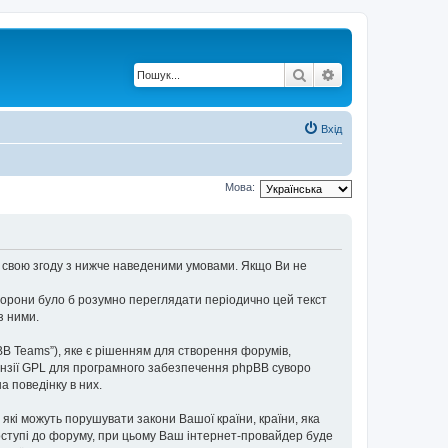
Пошук
Розширений по
Вхід
Мова:
єте свою згоду з нижче наведеними умовами. Якщо Ви не
торони було б розумно переглядати періодично цей текст
з ними.
BB Teams”), яке є рішенням для створення форумів,
нзії GPL для програмного забезпечення phpBB суворо
а поведінку в них.
 які можуть порушувати закони Вашої країни, країни, яка
доступі до форуму, при цьому Ваш інтернет-провайдер буде