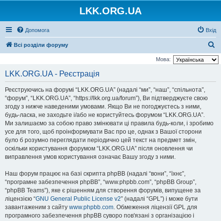
LKK.ORG.UA
Допомога
Вхід
П
Всі розділи форуму
о
Мова:
ш
LKK.ORG.UA - Реєстрація
у
Реєструючись на форумі “LKK.ORG.UA” (надалі “ми”, “наш”, “спільнота”,
к
“форум”, “LKK.ORG.UA”, “https://lkk.org.ua/forum”), Ви підтверджуєте свою
згоду з нижче наведеними умовами. Якщо Ви не погоджуєтесь з ними,
будь-ласка, не заходьте і/або не користуйтесь форумом “LKK.ORG.UA”.
Ми залишаємо за собою право змінювати ці правила будь-коли, і зробимо
усе для того, щоб проінформувати Вас про це, однак з Вашої сторони
було б розумно переглядати періодично цей текст на предмет змін,
оскільки користування форумом “LKK.ORG.UA” після оновлення чи
виправлення умов користування означає Вашу згоду з ними.
Наш форум працює на базі скрипта phpBB (надалі “вони”, “їхнє”,
“програмне забезпечення phpBB”, “www.phpbb.com”, “phpBB Group”,
“phpBB Teams”), яке є рішенням для створення форумів, випущене за
ліцензією “
GNU General Public License v2
” (надалі “GPL”) і може бути
завантаженим з сайту
www.phpbb.com
. Обмеження ліцензії GPL для
програмного забезпечення phpBB суворо пов'язані з організацією і