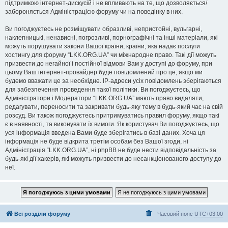
підтримкою інтернет-дискусій і не впливають на те, що дозволяється/
забороняється Адміністрацією форуму чи на поведінку в них.
Ви погоджуєтесь не розміщувати образливі, непристойні, вульгарні,
наклепницькі, ненависні, погрозливі, порнографічні та інші матеріали, які
можуть порушувати закони Вашої країни, країни, яка надає послуги
хостингу для форуму “LKK.ORG.UA” чи міжнародне право. Такі дії можуть
призвести до негайної і постійної відмови Вам у доступі до форуму, при
цьому Ваш інтернет-провайдер буде повідомлений про це, якщо ми
будемо вважати це за необхідне. IP-адреси усіх повідомлень зберігаються
для забезпечення проведення такої політики. Ви погоджуєтесь, що
Адміністратори і Модератори “LKK.ORG.UA” мають право видаляти,
редагувати, переносити та закривати будь-яку тему в будь-який час на свій
розсуд. Ви також погоджуєтесь притримуватись правил форуму, якщо такі
є в наявності, та виконувати їх вимоги. Як користувач Ви погоджуєтесь, що
уся інформація введена Вами буде зберігатись в базі даних. Хоча ця
інформація не буде відкрита третім особам без Вашої згоди, ні
Адміністрація “LKK.ORG.UA”, ні phpBB не буде нести відповідальність за
будь-які дії хакерів, які можуть призвести до несанкціонованого доступу до
неї.
Всі розділи форуму
Часовий пояс
UTC+03:00