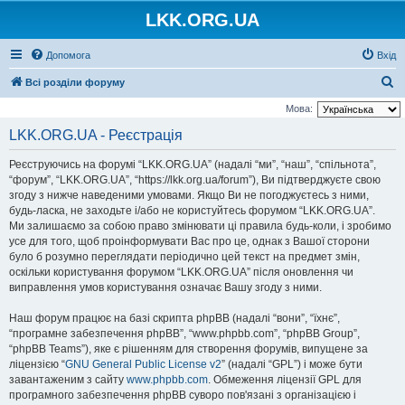
LKK.ORG.UA
Допомога
Вхід
П
Всі розділи форуму
о
Мова:
ш
LKK.ORG.UA - Реєстрація
у
Реєструючись на форумі “LKK.ORG.UA” (надалі “ми”, “наш”, “спільнота”,
к
“форум”, “LKK.ORG.UA”, “https://lkk.org.ua/forum”), Ви підтверджуєте свою
згоду з нижче наведеними умовами. Якщо Ви не погоджуєтесь з ними,
будь-ласка, не заходьте і/або не користуйтесь форумом “LKK.ORG.UA”.
Ми залишаємо за собою право змінювати ці правила будь-коли, і зробимо
усе для того, щоб проінформувати Вас про це, однак з Вашої сторони
було б розумно переглядати періодично цей текст на предмет змін,
оскільки користування форумом “LKK.ORG.UA” після оновлення чи
виправлення умов користування означає Вашу згоду з ними.
Наш форум працює на базі скрипта phpBB (надалі “вони”, “їхнє”,
“програмне забезпечення phpBB”, “www.phpbb.com”, “phpBB Group”,
“phpBB Teams”), яке є рішенням для створення форумів, випущене за
ліцензією “
GNU General Public License v2
” (надалі “GPL”) і може бути
завантаженим з сайту
www.phpbb.com
. Обмеження ліцензії GPL для
програмного забезпечення phpBB суворо пов'язані з організацією і