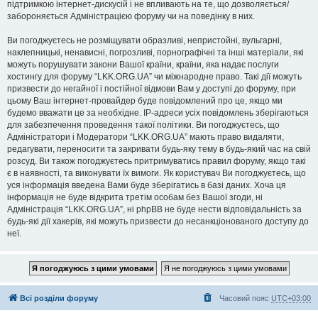
підтримкою інтернет-дискусій і не впливають на те, що дозволяється/
забороняється Адміністрацією форуму чи на поведінку в них.
Ви погоджуєтесь не розміщувати образливі, непристойні, вульгарні,
наклепницькі, ненависні, погрозливі, порнографічні та інші матеріали, які
можуть порушувати закони Вашої країни, країни, яка надає послуги
хостингу для форуму “LKK.ORG.UA” чи міжнародне право. Такі дії можуть
призвести до негайної і постійної відмови Вам у доступі до форуму, при
цьому Ваш інтернет-провайдер буде повідомлений про це, якщо ми
будемо вважати це за необхідне. IP-адреси усіх повідомлень зберігаються
для забезпечення проведення такої політики. Ви погоджуєтесь, що
Адміністратори і Модератори “LKK.ORG.UA” мають право видаляти,
редагувати, переносити та закривати будь-яку тему в будь-який час на свій
розсуд. Ви також погоджуєтесь притримуватись правил форуму, якщо такі
є в наявності, та виконувати їх вимоги. Як користувач Ви погоджуєтесь, що
уся інформація введена Вами буде зберігатись в базі даних. Хоча ця
інформація не буде відкрита третім особам без Вашої згоди, ні
Адміністрація “LKK.ORG.UA”, ні phpBB не буде нести відповідальність за
будь-які дії хакерів, які можуть призвести до несанкціонованого доступу до
неї.
Всі розділи форуму
Часовий пояс
UTC+03:00