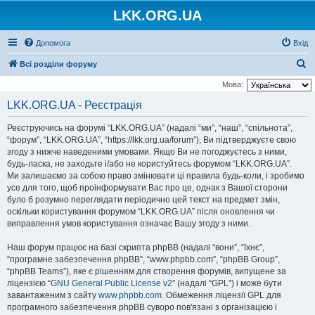
LKK.ORG.UA
Допомога
Вхід
П
Всі розділи форуму
о
Мова:
ш
LKK.ORG.UA - Реєстрація
у
Реєструючись на форумі “LKK.ORG.UA” (надалі “ми”, “наш”, “спільнота”,
к
“форум”, “LKK.ORG.UA”, “https://lkk.org.ua/forum”), Ви підтверджуєте свою
згоду з нижче наведеними умовами. Якщо Ви не погоджуєтесь з ними,
будь-ласка, не заходьте і/або не користуйтесь форумом “LKK.ORG.UA”.
Ми залишаємо за собою право змінювати ці правила будь-коли, і зробимо
усе для того, щоб проінформувати Вас про це, однак з Вашої сторони
було б розумно переглядати періодично цей текст на предмет змін,
оскільки користування форумом “LKK.ORG.UA” після оновлення чи
виправлення умов користування означає Вашу згоду з ними.
Наш форум працює на базі скрипта phpBB (надалі “вони”, “їхнє”,
“програмне забезпечення phpBB”, “www.phpbb.com”, “phpBB Group”,
“phpBB Teams”), яке є рішенням для створення форумів, випущене за
ліцензією “
GNU General Public License v2
” (надалі “GPL”) і може бути
завантаженим з сайту
www.phpbb.com
. Обмеження ліцензії GPL для
програмного забезпечення phpBB суворо пов'язані з організацією і