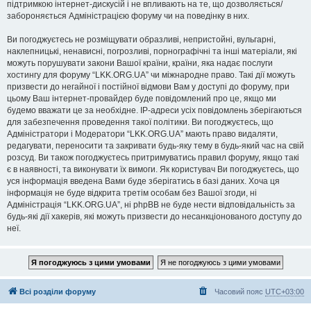
підтримкою інтернет-дискусій і не впливають на те, що дозволяється/
забороняється Адміністрацією форуму чи на поведінку в них.
Ви погоджуєтесь не розміщувати образливі, непристойні, вульгарні,
наклепницькі, ненависні, погрозливі, порнографічні та інші матеріали, які
можуть порушувати закони Вашої країни, країни, яка надає послуги
хостингу для форуму “LKK.ORG.UA” чи міжнародне право. Такі дії можуть
призвести до негайної і постійної відмови Вам у доступі до форуму, при
цьому Ваш інтернет-провайдер буде повідомлений про це, якщо ми
будемо вважати це за необхідне. IP-адреси усіх повідомлень зберігаються
для забезпечення проведення такої політики. Ви погоджуєтесь, що
Адміністратори і Модератори “LKK.ORG.UA” мають право видаляти,
редагувати, переносити та закривати будь-яку тему в будь-який час на свій
розсуд. Ви також погоджуєтесь притримуватись правил форуму, якщо такі
є в наявності, та виконувати їх вимоги. Як користувач Ви погоджуєтесь, що
уся інформація введена Вами буде зберігатись в базі даних. Хоча ця
інформація не буде відкрита третім особам без Вашої згоди, ні
Адміністрація “LKK.ORG.UA”, ні phpBB не буде нести відповідальність за
будь-які дії хакерів, які можуть призвести до несанкціонованого доступу до
неї.
Всі розділи форуму
Часовий пояс
UTC+03:00