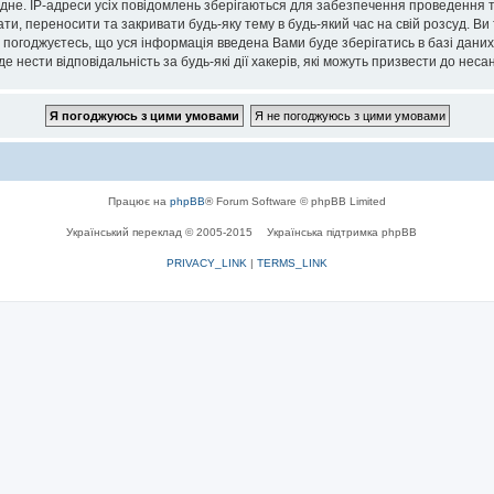
дне. IP-адреси усіх повідомлень зберігаються для забезпечення проведення та
, переносити та закривати будь-яку тему в будь-який час на свій розсуд. В
 Ви погоджуєтесь, що уся інформація введена Вами буде зберігатись в базі дани
е нести відповідальність за будь-які дії хакерів, які можуть призвести до неса
Працює на
phpBB
® Forum Software © phpBB Limited
Український переклад © 2005-2015
Українська підтримка phpBB
PRIVACY_LINK
|
TERMS_LINK