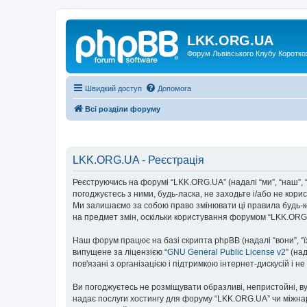
LKK.ORG.UA
Форум Львівського Клубу Коротко
Швидкий доступ
Допомога
Всі розділи форуму
LKK.ORG.UA - Реєстрація
Реєструючись на форумі “LKK.ORG.UA” (надалі “ми”, “наш”, “
погоджуєтесь з ними, будь-ласка, не заходьте і/або не ко
Ми залишаємо за собою право змінювати ці правила будь-ко
на предмет змін, оскільки користування форумом “LKK.ORG
Наш форум працює на базі скрипта phpBB (надалі “вони”, “
випущене за ліцензією “
GNU General Public License v2
” (на
пов'язані з організацією і підтримкою інтернет-дискусій і 
Ви погоджуєтесь не розміщувати образливі, непристойні, вул
надає послуги хостингу для форуму “LKK.ORG.UA” чи міжнаро