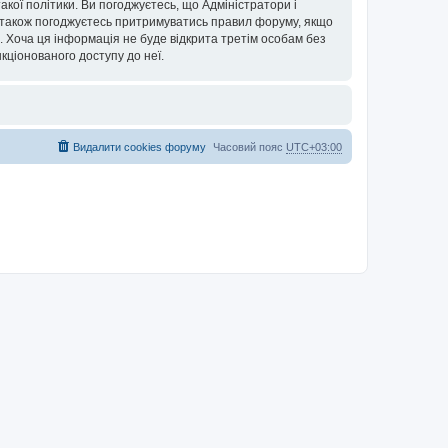
кої політики. Ви погоджуєтесь, що Адміністратори і
и також погоджуєтесь притримуватись правил форуму, якщо
х. Хоча ця інформація не буде відкрита третім особам без
нкціонованого доступу до неї.
Видалити cookies форуму
Часовий пояс
UTC+03:00