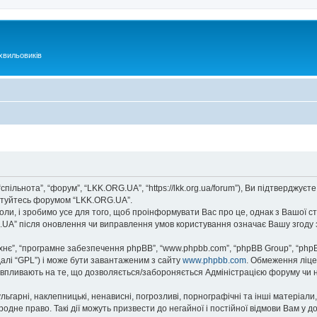
хвильовиків
спільнота”, “форум”, “LKK.ORG.UA”, “https://lkk.org.ua/forum”), Ви підтверджу
ристуйтесь форумом “LKK.ORG.UA”.
ли, і зробимо усе для того, щоб проінформувати Вас про це, однак з Вашої с
.UA” після оновлення чи виправлення умов користування означає Вашу згоду 
їхнє”, “програмне забезпечення phpBB”, “www.phpbb.com”, “phpBB Group”, “php
далі “GPL”) і може бути завантаженим з сайту
www.phpbb.com
. Обмеження ліце
не впливають на те, що дозволяється/забороняється Адміністрацією форуму чи н
ьгарні, наклепницькі, ненависні, погрозливі, порнографічні та інші матеріали,
дне право. Такі дії можуть призвести до негайної і постійної відмови Вам у 