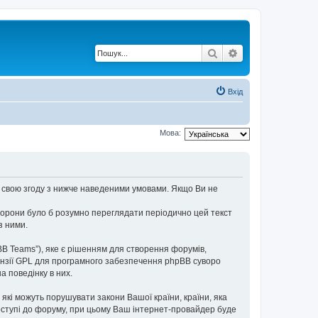
Пошук
Розширений по
Вхід
Мова:
єте свою згоду з нижче наведеними умовами. Якщо Ви не
торони було б розумно переглядати періодично цей текст
з ними.
BB Teams”), яке є рішенням для створення форумів,
нзії GPL для програмного забезпечення phpBB суворо
а поведінку в них.
 які можуть порушувати закони Вашої країни, країни, яка
доступі до форуму, при цьому Ваш інтернет-провайдер буде