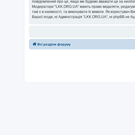
повідомлений про це, якщо ми будемо вважати це за необхі
Модератори “LKK.ORG.UA” мають право видаляти, редагувати
такі є в наявності, та виконувати їх вимоги. Як користувач
Вашої згоди, ні Адміністрація “LKK.ORG.UA”, ні phpBB не буд
Всі розділи форуму