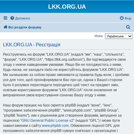
LKK.ORG.UA
Допомога
Вхід
П
Всі розділи форуму
о
Мова:
ш
LKK.ORG.UA - Реєстрація
у
Реєструючись на форумі “LKK.ORG.UA” (надалі “ми”, “наш”, “спільнота”,
к
“форум”, “LKK.ORG.UA”, “https://lkk.org.ua/forum”), Ви підтверджуєте свою
згоду з нижче наведеними умовами. Якщо Ви не погоджуєтесь з ними,
будь-ласка, не заходьте і/або не користуйтесь форумом “LKK.ORG.UA”.
Ми залишаємо за собою право змінювати ці правила будь-коли, і зробимо
усе для того, щоб проінформувати Вас про це, однак з Вашої сторони
було б розумно переглядати періодично цей текст на предмет змін,
оскільки користування форумом “LKK.ORG.UA” після оновлення чи
виправлення умов користування означає Вашу згоду з ними.
Наш форум працює на базі скрипта phpBB (надалі “вони”, “їхнє”,
“програмне забезпечення phpBB”, “www.phpbb.com”, “phpBB Group”,
“phpBB Teams”), яке є рішенням для створення форумів, випущене за
ліцензією “
GNU General Public License v2
” (надалі “GPL”) і може бути
завантаженим з сайту
www.phpbb.com
. Обмеження ліцензії GPL для
програмного забезпечення phpBB суворо пов'язані з організацією і