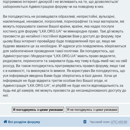
підтримкою інтернет-дискусій і не впливають на те, що дозволяється/
забороняється Адміністрацією форуму чи на поведінку в них.
Ви погоджуєтесь не розміщувати образливі, непристойні, вульгарні,
наклепницькі, ненависні, погрозливі, порнографічні та інші матеріали, які
можуть порушувати закони Вашої країни, країни, яка надає послуги
хостингу для форуму “LKK.ORG.UA” чи міжнародне право. Такі дії можуть
призвести до негайної і постійної відмови Вам у доступі до форуму, при
цьому Ваш інтернет-провайдер буде повідомлений про це, якщо ми
будемо вважати це за необхідне. IP-адреси усіх повідомлень зберігаються
для забезпечення проведення такої політики. Ви погоджуєтесь, що
Адміністратори і Модератори “LKK.ORG.UA” мають право видаляти,
редагувати, переносити та закривати будь-яку тему в будь-який час на свій
розсуд. Ви також погоджуєтесь притримуватись правил форуму, якщо такі
є в наявності, та виконувати їх вимоги. Як користувач Ви погоджуєтесь, що
уся інформація введена Вами буде зберігатись в базі даних. Хоча ця
інформація не буде відкрита третім особам без Вашої згоди, ні
Адміністрація “LKK.ORG.UA”, ні phpBB не буде нести відповідальність за
будь-які дії хакерів, які можуть призвести до несанкціонованого доступу до
неї.
Всі розділи форуму
Часовий пояс
UTC+03:00