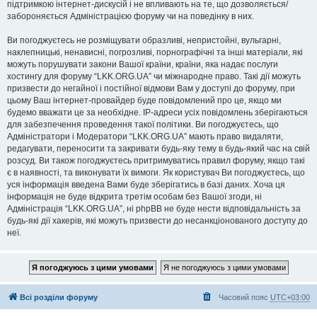
підтримкою інтернет-дискусій і не впливають на те, що дозволяється/
забороняється Адміністрацією форуму чи на поведінку в них.
Ви погоджуєтесь не розміщувати образливі, непристойні, вульгарні,
наклепницькі, ненависні, погрозливі, порнографічні та інші матеріали, які
можуть порушувати закони Вашої країни, країни, яка надає послуги
хостингу для форуму “LKK.ORG.UA” чи міжнародне право. Такі дії можуть
призвести до негайної і постійної відмови Вам у доступі до форуму, при
цьому Ваш інтернет-провайдер буде повідомлений про це, якщо ми
будемо вважати це за необхідне. IP-адреси усіх повідомлень зберігаються
для забезпечення проведення такої політики. Ви погоджуєтесь, що
Адміністратори і Модератори “LKK.ORG.UA” мають право видаляти,
редагувати, переносити та закривати будь-яку тему в будь-який час на свій
розсуд. Ви також погоджуєтесь притримуватись правил форуму, якщо такі
є в наявності, та виконувати їх вимоги. Як користувач Ви погоджуєтесь, що
уся інформація введена Вами буде зберігатись в базі даних. Хоча ця
інформація не буде відкрита третім особам без Вашої згоди, ні
Адміністрація “LKK.ORG.UA”, ні phpBB не буде нести відповідальність за
будь-які дії хакерів, які можуть призвести до несанкціонованого доступу до
неї.
Всі розділи форуму
Часовий пояс
UTC+03:00