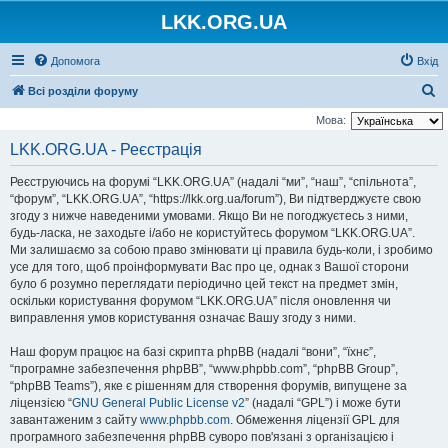
LKK.ORG.UA
Допомога
Вхід
П
Всі розділи форуму
о
Мова:
ш
LKK.ORG.UA - Реєстрація
у
Реєструючись на форумі “LKK.ORG.UA” (надалі “ми”, “наш”, “спільнота”,
к
“форум”, “LKK.ORG.UA”, “https://lkk.org.ua/forum”), Ви підтверджуєте свою
згоду з нижче наведеними умовами. Якщо Ви не погоджуєтесь з ними,
будь-ласка, не заходьте і/або не користуйтесь форумом “LKK.ORG.UA”.
Ми залишаємо за собою право змінювати ці правила будь-коли, і зробимо
усе для того, щоб проінформувати Вас про це, однак з Вашої сторони
було б розумно переглядати періодично цей текст на предмет змін,
оскільки користування форумом “LKK.ORG.UA” після оновлення чи
виправлення умов користування означає Вашу згоду з ними.
Наш форум працює на базі скрипта phpBB (надалі “вони”, “їхнє”,
“програмне забезпечення phpBB”, “www.phpbb.com”, “phpBB Group”,
“phpBB Teams”), яке є рішенням для створення форумів, випущене за
ліцензією “
GNU General Public License v2
” (надалі “GPL”) і може бути
завантаженим з сайту
www.phpbb.com
. Обмеження ліцензії GPL для
програмного забезпечення phpBB суворо пов'язані з організацією і