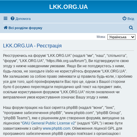
LKK.ORG.UA
Допомога
Вхід
П
Всі розділи форуму
о
Мова:
ш
LKK.ORG.UA - Реєстрація
у
Реєструючись на форумі “LKK.ORG.UA” (надалі “ми”, “наш”, “спільнота”,
к
“форум”, “LKK.ORG.UA”, “https://lkk.org.ua/forum”), Ви підтверджуєте свою
згоду з нижче наведеними умовами. Якщо Ви не погоджуєтесь з ними,
будь-ласка, не заходьте і/або не користуйтесь форумом “LKK.ORG.UA”.
Ми залишаємо за собою право змінювати ці правила будь-коли, і зробимо
усе для того, щоб проінформувати Вас про це, однак з Вашої сторони
було б розумно переглядати періодично цей текст на предмет змін,
оскільки користування форумом “LKK.ORG.UA” після оновлення чи
виправлення умов користування означає Вашу згоду з ними.
Наш форум працює на базі скрипта phpBB (надалі “вони”, “їхнє”,
“програмне забезпечення phpBB”, “www.phpbb.com”, “phpBB Group”,
“phpBB Teams”), яке є рішенням для створення форумів, випущене за
ліцензією “
GNU General Public License v2
” (надалі “GPL”) і може бути
завантаженим з сайту
www.phpbb.com
. Обмеження ліцензії GPL для
програмного забезпечення phpBB суворо пов'язані з організацією і