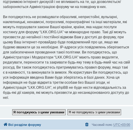
підтримкою інтернет-дискусій і не впливають на те, що дозволяється/
забороняється Адміністрацією форуму чи на поведінку в них.
Ви погоджуєтесь не розміщувати образливі, непристойні, вульгарні,
наклепницькі, ненависні, погрозливі, порнографічні та інші матеріали, які
можуть порушувати закони Вашої країни, країни, яка надає послуги
хостингу для форуму “LKK.ORG.UA” чи міжнародне право. Такі дії можуть
призвести до негайної і постійної відмови Вам у доступі до форуму, при
цьому Ваш інтернет-провайдер буде повідомлений про це, якщо ми
будемо вважати це за необхідне. IP-адреси усіх повідомлень зберігаються
для забезпечення проведення такої політики. Ви погоджуєтесь, що
Адміністратори і Модератори “LKK.ORG.UA” мають право видаляти,
редагувати, переносити та закривати будь-яку тему в будь-який час на свій
розсуд. Ви також погоджуєтесь притримуватись правил форуму, якщо такі
є в наявності, та виконувати їх вимоги. Як користувач Ви погоджуєтесь, що
уся інформація введена Вами буде зберігатись в базі даних. Хоча ця
інформація не буде відкрита третім особам без Вашої згоди, ні
Адміністрація “LKK.ORG.UA”, ні phpBB не буде нести відповідальність за
будь-які дії хакерів, які можуть призвести до несанкціонованого доступу до
неї.
Всі розділи форуму
Часовий пояс
UTC+03:00