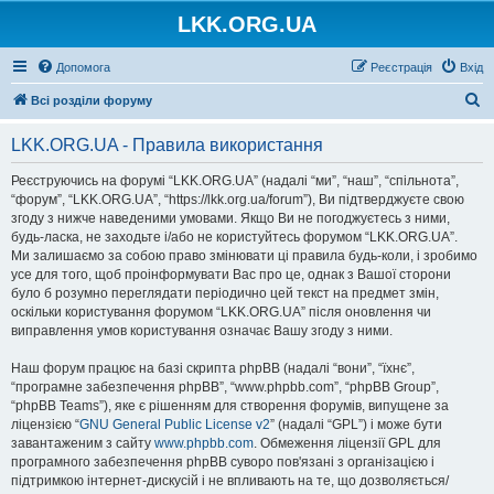
LKK.ORG.UA
Допомога
Реєстрація
Вхід
П
Всі розділи форуму
о
LKK.ORG.UA - Правила використання
ш
у
Реєструючись на форумі “LKK.ORG.UA” (надалі “ми”, “наш”, “спільнота”,
“форум”, “LKK.ORG.UA”, “https://lkk.org.ua/forum”), Ви підтверджуєте свою
к
згоду з нижче наведеними умовами. Якщо Ви не погоджуєтесь з ними,
будь-ласка, не заходьте і/або не користуйтесь форумом “LKK.ORG.UA”.
Ми залишаємо за собою право змінювати ці правила будь-коли, і зробимо
усе для того, щоб проінформувати Вас про це, однак з Вашої сторони
було б розумно переглядати періодично цей текст на предмет змін,
оскільки користування форумом “LKK.ORG.UA” після оновлення чи
виправлення умов користування означає Вашу згоду з ними.
Наш форум працює на базі скрипта phpBB (надалі “вони”, “їхнє”,
“програмне забезпечення phpBB”, “www.phpbb.com”, “phpBB Group”,
“phpBB Teams”), яке є рішенням для створення форумів, випущене за
ліцензією “
GNU General Public License v2
” (надалі “GPL”) і може бути
завантаженим з сайту
www.phpbb.com
. Обмеження ліцензії GPL для
програмного забезпечення phpBB суворо пов'язані з організацією і
підтримкою інтернет-дискусій і не впливають на те, що дозволяється/