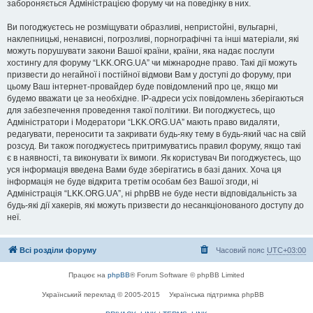
забороняється Адміністрацією форуму чи на поведінку в них.
Ви погоджуєтесь не розміщувати образливі, непристойні, вульгарні,
наклепницькі, ненависні, погрозливі, порнографічні та інші матеріали, які
можуть порушувати закони Вашої країни, країни, яка надає послуги
хостингу для форуму “LKK.ORG.UA” чи міжнародне право. Такі дії можуть
призвести до негайної і постійної відмови Вам у доступі до форуму, при
цьому Ваш інтернет-провайдер буде повідомлений про це, якщо ми
будемо вважати це за необхідне. IP-адреси усіх повідомлень зберігаються
для забезпечення проведення такої політики. Ви погоджуєтесь, що
Адміністратори і Модератори “LKK.ORG.UA” мають право видаляти,
редагувати, переносити та закривати будь-яку тему в будь-який час на свій
розсуд. Ви також погоджуєтесь притримуватись правил форуму, якщо такі
є в наявності, та виконувати їх вимоги. Як користувач Ви погоджуєтесь, що
уся інформація введена Вами буде зберігатись в базі даних. Хоча ця
інформація не буде відкрита третім особам без Вашої згоди, ні
Адміністрація “LKK.ORG.UA”, ні phpBB не буде нести відповідальність за
будь-які дії хакерів, які можуть призвести до несанкціонованого доступу до
неї.
Всі розділи форуму
Часовий пояс
UTC+03:00
Працює на
phpBB
® Forum Software © phpBB Limited
Український переклад © 2005-2015
Українська підтримка phpBB