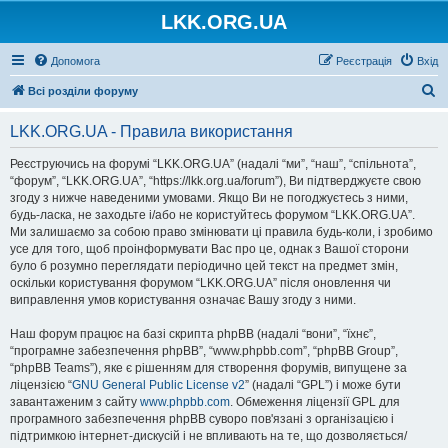
LKK.ORG.UA
Допомога
Реєстрація
Вхід
П
Всі розділи форуму
о
LKK.ORG.UA - Правила використання
ш
у
Реєструючись на форумі “LKK.ORG.UA” (надалі “ми”, “наш”, “спільнота”,
“форум”, “LKK.ORG.UA”, “https://lkk.org.ua/forum”), Ви підтверджуєте свою
к
згоду з нижче наведеними умовами. Якщо Ви не погоджуєтесь з ними,
будь-ласка, не заходьте і/або не користуйтесь форумом “LKK.ORG.UA”.
Ми залишаємо за собою право змінювати ці правила будь-коли, і зробимо
усе для того, щоб проінформувати Вас про це, однак з Вашої сторони
було б розумно переглядати періодично цей текст на предмет змін,
оскільки користування форумом “LKK.ORG.UA” після оновлення чи
виправлення умов користування означає Вашу згоду з ними.
Наш форум працює на базі скрипта phpBB (надалі “вони”, “їхнє”,
“програмне забезпечення phpBB”, “www.phpbb.com”, “phpBB Group”,
“phpBB Teams”), яке є рішенням для створення форумів, випущене за
ліцензією “
GNU General Public License v2
” (надалі “GPL”) і може бути
завантаженим з сайту
www.phpbb.com
. Обмеження ліцензії GPL для
програмного забезпечення phpBB суворо пов'язані з організацією і
підтримкою інтернет-дискусій і не впливають на те, що дозволяється/