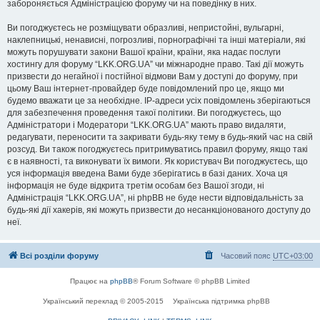
забороняється Адміністрацією форуму чи на поведінку в них.
Ви погоджуєтесь не розміщувати образливі, непристойні, вульгарні,
наклепницькі, ненависні, погрозливі, порнографічні та інші матеріали, які
можуть порушувати закони Вашої країни, країни, яка надає послуги
хостингу для форуму “LKK.ORG.UA” чи міжнародне право. Такі дії можуть
призвести до негайної і постійної відмови Вам у доступі до форуму, при
цьому Ваш інтернет-провайдер буде повідомлений про це, якщо ми
будемо вважати це за необхідне. IP-адреси усіх повідомлень зберігаються
для забезпечення проведення такої політики. Ви погоджуєтесь, що
Адміністратори і Модератори “LKK.ORG.UA” мають право видаляти,
редагувати, переносити та закривати будь-яку тему в будь-який час на свій
розсуд. Ви також погоджуєтесь притримуватись правил форуму, якщо такі
є в наявності, та виконувати їх вимоги. Як користувач Ви погоджуєтесь, що
уся інформація введена Вами буде зберігатись в базі даних. Хоча ця
інформація не буде відкрита третім особам без Вашої згоди, ні
Адміністрація “LKK.ORG.UA”, ні phpBB не буде нести відповідальність за
будь-які дії хакерів, які можуть призвести до несанкціонованого доступу до
неї.
Всі розділи форуму
Часовий пояс
UTC+03:00
Працює на
phpBB
® Forum Software © phpBB Limited
Український переклад © 2005-2015
Українська підтримка phpBB