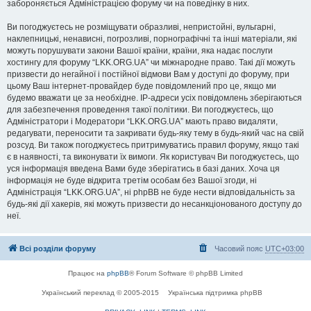
забороняється Адміністрацією форуму чи на поведінку в них.
Ви погоджуєтесь не розміщувати образливі, непристойні, вульгарні,
наклепницькі, ненависні, погрозливі, порнографічні та інші матеріали, які
можуть порушувати закони Вашої країни, країни, яка надає послуги
хостингу для форуму “LKK.ORG.UA” чи міжнародне право. Такі дії можуть
призвести до негайної і постійної відмови Вам у доступі до форуму, при
цьому Ваш інтернет-провайдер буде повідомлений про це, якщо ми
будемо вважати це за необхідне. IP-адреси усіх повідомлень зберігаються
для забезпечення проведення такої політики. Ви погоджуєтесь, що
Адміністратори і Модератори “LKK.ORG.UA” мають право видаляти,
редагувати, переносити та закривати будь-яку тему в будь-який час на свій
розсуд. Ви також погоджуєтесь притримуватись правил форуму, якщо такі
є в наявності, та виконувати їх вимоги. Як користувач Ви погоджуєтесь, що
уся інформація введена Вами буде зберігатись в базі даних. Хоча ця
інформація не буде відкрита третім особам без Вашої згоди, ні
Адміністрація “LKK.ORG.UA”, ні phpBB не буде нести відповідальність за
будь-які дії хакерів, які можуть призвести до несанкціонованого доступу до
неї.
Всі розділи форуму
Часовий пояс
UTC+03:00
Працює на
phpBB
® Forum Software © phpBB Limited
Український переклад © 2005-2015
Українська підтримка phpBB