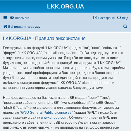
LKK.ORG.UA
Допомога
Реєстрація
Вхід
П
Всі розділи форуму
о
LKK.ORG.UA - Правила використання
ш
у
Реєструючись на форумі “LKK.ORG.UA” (надалі “ми”, “наш”, “спільнота”,
“форум”, “LKK.ORG.UA”, “https://lkk.org.ua/forum”), Ви підтверджуєте свою
к
згоду з нижче наведеними умовами. Якщо Ви не погоджуєтесь з ними,
будь-ласка, не заходьте і/або не користуйтесь форумом “LKK.ORG.UA”.
Ми залишаємо за собою право змінювати ці правила будь-коли, і зробимо
усе для того, щоб проінформувати Вас про це, однак з Вашої сторони
було б розумно переглядати періодично цей текст на предмет змін,
оскільки користування форумом “LKK.ORG.UA” після оновлення чи
виправлення умов користування означає Вашу згоду з ними.
Наш форум працює на базі скрипта phpBB (надалі “вони”, “їхнє”,
“програмне забезпечення phpBB”, “www.phpbb.com”, “phpBB Group”,
“phpBB Teams”), яке є рішенням для створення форумів, випущене за
ліцензією “
GNU General Public License v2
” (надалі “GPL”) і може бути
завантаженим з сайту
www.phpbb.com
. Обмеження ліцензії GPL для
програмного забезпечення phpBB суворо пов'язані з організацією і
підтримкою інтернет-дискусій і не впливають на те, що дозволяється/