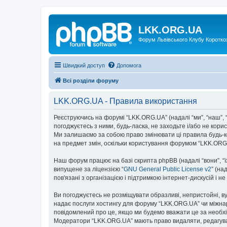
LKK.ORG.UA
Форум Львівського Клубу Коротко
Швидкий доступ
Допомога
Всі розділи форуму
LKK.ORG.UA - Правила використання
Реєструючись на форумі “LKK.ORG.UA” (надалі “ми”, “наш”, “
погоджуєтесь з ними, будь-ласка, не заходьте і/або не ко
Ми залишаємо за собою право змінювати ці правила будь-ко
на предмет змін, оскільки користування форумом “LKK.ORG
Наш форум працює на базі скрипта phpBB (надалі “вони”, “
випущене за ліцензією “
GNU General Public License v2
” (на
пов'язані з організацією і підтримкою інтернет-дискусій і 
Ви погоджуєтесь не розміщувати образливі, непристойні, вул
надає послуги хостингу для форуму “LKK.ORG.UA” чи міжнаро
повідомлений про це, якщо ми будемо вважати це за необхі
Модератори “LKK.ORG.UA” мають право видаляти, редагувати