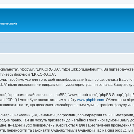
хвильовиків
спільнота”, “форум”, “LKK.ORG.UA”, “https://lkk.org.ua/forum”), Ви підтверджу
ристуйтесь форумом “LKK.ORG.UA”.
ли, і зробимо усе для того, щоб проінформувати Вас про це, однак з Вашої с
.UA” після оновлення чи виправлення умов користування означає Вашу згоду 
їхнє”, “програмне забезпечення phpBB”, “www.phpbb.com”, “phpBB Group”, “php
далі “GPL”) і може бути завантаженим з сайту
www.phpbb.com
. Обмеження ліце
не впливають на те, що дозволяється/забороняється Адміністрацією форуму чи н
ьгарні, наклепницькі, ненависні, погрозливі, порнографічні та інші матеріали,
дне право. Такі дії можуть призвести до негайної і постійної відмови Вам у 
дне. IP-адреси усіх повідомлень зберігаються для забезпечення проведення та
, переносити та закривати будь-яку тему в будь-який час на свій розсуд. В