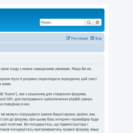
Пошук
Розширений по
Реєстрація
Вхід
єте свою згоду з нижче наведеними умовами. Якщо Ви не
торони було б розумно переглядати періодично цей текст
з ними.
BB Teams”), яке є рішенням для створення форумів,
нзії GPL для програмного забезпечення phpBB суворо
а поведінку в них.
 які можуть порушувати закони Вашої країни, країни, яка
доступі до форуму, при цьому Ваш інтернет-провайдер буде
кої політики. Ви погоджуєтесь, що Адміністратори і
и також погоджуєтесь притримуватись правил форуму, якщо