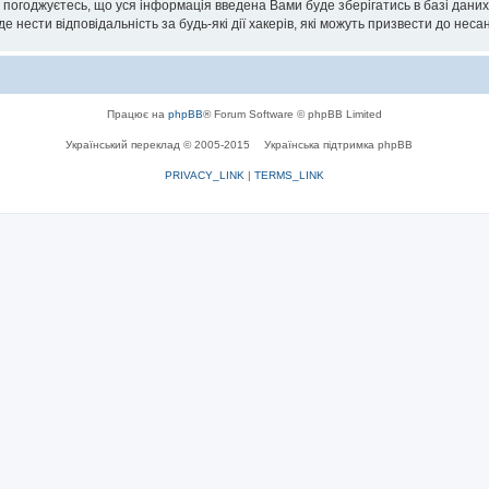
 Ви погоджуєтесь, що уся інформація введена Вами буде зберігатись в базі дани
е нести відповідальність за будь-які дії хакерів, які можуть призвести до неса
Працює на
phpBB
® Forum Software © phpBB Limited
Український переклад © 2005-2015
Українська підтримка phpBB
PRIVACY_LINK
|
TERMS_LINK