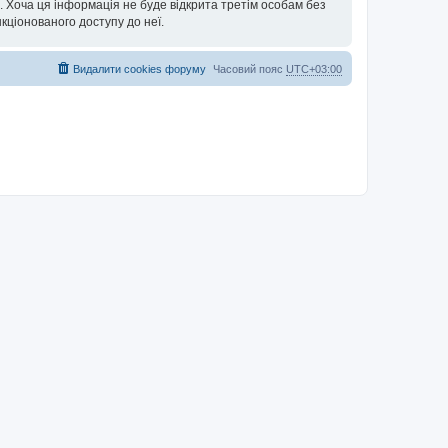
х. Хоча ця інформація не буде відкрита третім особам без
нкціонованого доступу до неї.
Видалити cookies форуму
Часовий пояс
UTC+03:00