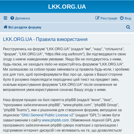
LKK.ORG.UA
Допомога
Реєстрація
Вхід
П
Всі розділи форуму
о
LKK.ORG.UA - Правила використання
ш
у
Реєструючись на форумі “LKK.ORG.UA” (надалі “ми”, “наш”, “спільнота”,
“форум”, “LKK.ORG.UA”, “https://lkk.org.ua/forum”), Ви підтверджуєте свою
к
згоду з нижче наведеними умовами. Якщо Ви не погоджуєтесь з ними,
будь-ласка, не заходьте і/або не користуйтесь форумом “LKK.ORG.UA”.
Ми залишаємо за собою право змінювати ці правила будь-коли, і зробимо
усе для того, щоб проінформувати Вас про це, однак з Вашої сторони
було б розумно переглядати періодично цей текст на предмет змін,
оскільки користування форумом “LKK.ORG.UA” після оновлення чи
виправлення умов користування означає Вашу згоду з ними.
Наш форум працює на базі скрипта phpBB (надалі “вони”, “їхнє”,
“програмне забезпечення phpBB”, “www.phpbb.com”, “phpBB Group”,
“phpBB Teams”), яке є рішенням для створення форумів, випущене за
ліцензією “
GNU General Public License v2
” (надалі “GPL”) і може бути
завантаженим з сайту
www.phpbb.com
. Обмеження ліцензії GPL для
програмного забезпечення phpBB суворо пов'язані з організацією і
підтримкою інтернет-дискусій і не впливають на те, що дозволяється/