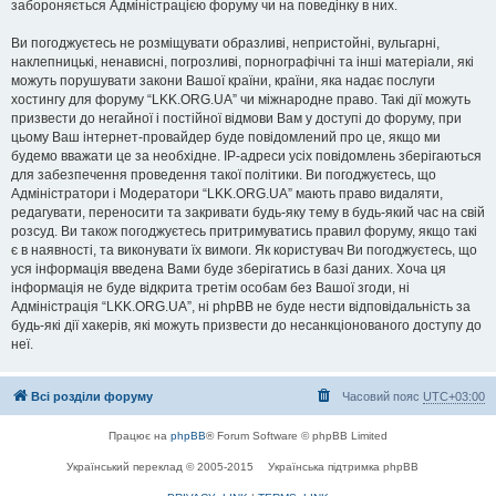
забороняється Адміністрацією форуму чи на поведінку в них.
Ви погоджуєтесь не розміщувати образливі, непристойні, вульгарні,
наклепницькі, ненависні, погрозливі, порнографічні та інші матеріали, які
можуть порушувати закони Вашої країни, країни, яка надає послуги
хостингу для форуму “LKK.ORG.UA” чи міжнародне право. Такі дії можуть
призвести до негайної і постійної відмови Вам у доступі до форуму, при
цьому Ваш інтернет-провайдер буде повідомлений про це, якщо ми
будемо вважати це за необхідне. IP-адреси усіх повідомлень зберігаються
для забезпечення проведення такої політики. Ви погоджуєтесь, що
Адміністратори і Модератори “LKK.ORG.UA” мають право видаляти,
редагувати, переносити та закривати будь-яку тему в будь-який час на свій
розсуд. Ви також погоджуєтесь притримуватись правил форуму, якщо такі
є в наявності, та виконувати їх вимоги. Як користувач Ви погоджуєтесь, що
уся інформація введена Вами буде зберігатись в базі даних. Хоча ця
інформація не буде відкрита третім особам без Вашої згоди, ні
Адміністрація “LKK.ORG.UA”, ні phpBB не буде нести відповідальність за
будь-які дії хакерів, які можуть призвести до несанкціонованого доступу до
неї.
Всі розділи форуму
Часовий пояс
UTC+03:00
Працює на
phpBB
® Forum Software © phpBB Limited
Український переклад © 2005-2015
Українська підтримка phpBB