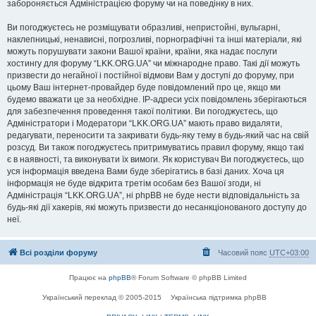
забороняється Адміністрацією форуму чи на поведінку в них.
Ви погоджуєтесь не розміщувати образливі, непристойні, вульгарні,
наклепницькі, ненависні, погрозливі, порнографічні та інші матеріали, які
можуть порушувати закони Вашої країни, країни, яка надає послуги
хостингу для форуму “LKK.ORG.UA” чи міжнародне право. Такі дії можуть
призвести до негайної і постійної відмови Вам у доступі до форуму, при
цьому Ваш інтернет-провайдер буде повідомлений про це, якщо ми
будемо вважати це за необхідне. IP-адреси усіх повідомлень зберігаються
для забезпечення проведення такої політики. Ви погоджуєтесь, що
Адміністратори і Модератори “LKK.ORG.UA” мають право видаляти,
редагувати, переносити та закривати будь-яку тему в будь-який час на свій
розсуд. Ви також погоджуєтесь притримуватись правил форуму, якщо такі
є в наявності, та виконувати їх вимоги. Як користувач Ви погоджуєтесь, що
уся інформація введена Вами буде зберігатись в базі даних. Хоча ця
інформація не буде відкрита третім особам без Вашої згоди, ні
Адміністрація “LKK.ORG.UA”, ні phpBB не буде нести відповідальність за
будь-які дії хакерів, які можуть призвести до несанкціонованого доступу до
неї.
Всі розділи форуму
Часовий пояс
UTC+03:00
Працює на
phpBB
® Forum Software © phpBB Limited
Український переклад © 2005-2015
Українська підтримка phpBB