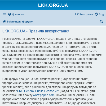
LKK.ORG.UA
Допомога
Реєстрація
Вхід
П
Всі розділи форуму
о
LKK.ORG.UA - Правила використання
ш
у
Реєструючись на форумі “LKK.ORG.UA” (надалі “ми”, “наш”, “спільнота”,
“форум”, “LKK.ORG.UA”, “https://lkk.org.ua/forum”), Ви підтверджуєте свою
к
згоду з нижче наведеними умовами. Якщо Ви не погоджуєтесь з ними,
будь-ласка, не заходьте і/або не користуйтесь форумом “LKK.ORG.UA”.
Ми залишаємо за собою право змінювати ці правила будь-коли, і зробимо
усе для того, щоб проінформувати Вас про це, однак з Вашої сторони
було б розумно переглядати періодично цей текст на предмет змін,
оскільки користування форумом “LKK.ORG.UA” після оновлення чи
виправлення умов користування означає Вашу згоду з ними.
Наш форум працює на базі скрипта phpBB (надалі “вони”, “їхнє”,
“програмне забезпечення phpBB”, “www.phpbb.com”, “phpBB Group”,
“phpBB Teams”), яке є рішенням для створення форумів, випущене за
ліцензією “
GNU General Public License v2
” (надалі “GPL”) і може бути
завантаженим з сайту
www.phpbb.com
. Обмеження ліцензії GPL для
програмного забезпечення phpBB суворо пов'язані з організацією і
підтримкою інтернет-дискусій і не впливають на те, що дозволяється/