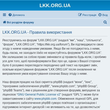
LKK.ORG.UA
Допомога
Реєстрація
Вхід
П
Всі розділи форуму
о
LKK.ORG.UA - Правила використання
ш
у
Реєструючись на форумі “LKK.ORG.UA” (надалі “ми”, “наш”, “спільнота”,
“форум”, “LKK.ORG.UA”, “https://lkk.org.ua/forum”), Ви підтверджуєте свою
к
згоду з нижче наведеними умовами. Якщо Ви не погоджуєтесь з ними,
будь-ласка, не заходьте і/або не користуйтесь форумом “LKK.ORG.UA”.
Ми залишаємо за собою право змінювати ці правила будь-коли, і зробимо
усе для того, щоб проінформувати Вас про це, однак з Вашої сторони
було б розумно переглядати періодично цей текст на предмет змін,
оскільки користування форумом “LKK.ORG.UA” після оновлення чи
виправлення умов користування означає Вашу згоду з ними.
Наш форум працює на базі скрипта phpBB (надалі “вони”, “їхнє”,
“програмне забезпечення phpBB”, “www.phpbb.com”, “phpBB Group”,
“phpBB Teams”), яке є рішенням для створення форумів, випущене за
ліцензією “
GNU General Public License v2
” (надалі “GPL”) і може бути
завантаженим з сайту
www.phpbb.com
. Обмеження ліцензії GPL для
програмного забезпечення phpBB суворо пов'язані з організацією і
підтримкою інтернет-дискусій і не впливають на те, що дозволяється/