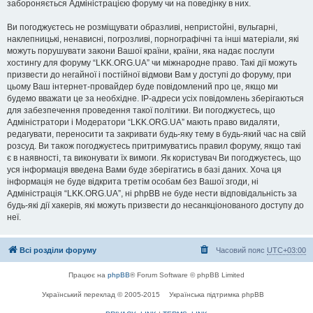
забороняється Адміністрацією форуму чи на поведінку в них.
Ви погоджуєтесь не розміщувати образливі, непристойні, вульгарні,
наклепницькі, ненависні, погрозливі, порнографічні та інші матеріали, які
можуть порушувати закони Вашої країни, країни, яка надає послуги
хостингу для форуму “LKK.ORG.UA” чи міжнародне право. Такі дії можуть
призвести до негайної і постійної відмови Вам у доступі до форуму, при
цьому Ваш інтернет-провайдер буде повідомлений про це, якщо ми
будемо вважати це за необхідне. IP-адреси усіх повідомлень зберігаються
для забезпечення проведення такої політики. Ви погоджуєтесь, що
Адміністратори і Модератори “LKK.ORG.UA” мають право видаляти,
редагувати, переносити та закривати будь-яку тему в будь-який час на свій
розсуд. Ви також погоджуєтесь притримуватись правил форуму, якщо такі
є в наявності, та виконувати їх вимоги. Як користувач Ви погоджуєтесь, що
уся інформація введена Вами буде зберігатись в базі даних. Хоча ця
інформація не буде відкрита третім особам без Вашої згоди, ні
Адміністрація “LKK.ORG.UA”, ні phpBB не буде нести відповідальність за
будь-які дії хакерів, які можуть призвести до несанкціонованого доступу до
неї.
Всі розділи форуму
Часовий пояс
UTC+03:00
Працює на
phpBB
® Forum Software © phpBB Limited
Український переклад © 2005-2015
Українська підтримка phpBB