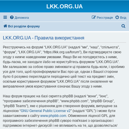
LKK.ORG.UA
Допомога
Реєстрація
Вхід
П
Всі розділи форуму
о
LKK.ORG.UA - Правила використання
ш
у
Реєструючись на форумі “LKK.ORG.UA” (надалі “ми”, “наш”, “спільнота”,
“форум”, “LKK.ORG.UA”, “https://lkk.org.ua/forum”), Ви підтверджуєте свою
к
згоду з нижче наведеними умовами. Якщо Ви не погоджуєтесь з ними,
будь-ласка, не заходьте і/або не користуйтесь форумом “LKK.ORG.UA”.
Ми залишаємо за собою право змінювати ці правила будь-коли, і зробимо
усе для того, щоб проінформувати Вас про це, однак з Вашої сторони
було б розумно переглядати періодично цей текст на предмет змін,
оскільки користування форумом “LKK.ORG.UA” після оновлення чи
виправлення умов користування означає Вашу згоду з ними.
Наш форум працює на базі скрипта phpBB (надалі “вони”, “їхнє”,
“програмне забезпечення phpBB”, “www.phpbb.com”, “phpBB Group”,
“phpBB Teams”), яке є рішенням для створення форумів, випущене за
ліцензією “
GNU General Public License v2
” (надалі “GPL”) і може бути
завантаженим з сайту
www.phpbb.com
. Обмеження ліцензії GPL для
програмного забезпечення phpBB суворо пов'язані з організацією і
підтримкою інтернет-дискусій і не впливають на те, що дозволяється/