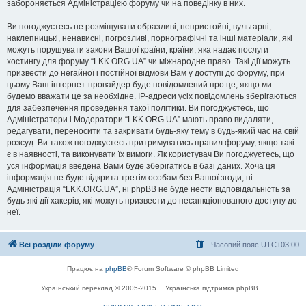
забороняється Адміністрацією форуму чи на поведінку в них.
Ви погоджуєтесь не розміщувати образливі, непристойні, вульгарні,
наклепницькі, ненависні, погрозливі, порнографічні та інші матеріали, які
можуть порушувати закони Вашої країни, країни, яка надає послуги
хостингу для форуму “LKK.ORG.UA” чи міжнародне право. Такі дії можуть
призвести до негайної і постійної відмови Вам у доступі до форуму, при
цьому Ваш інтернет-провайдер буде повідомлений про це, якщо ми
будемо вважати це за необхідне. IP-адреси усіх повідомлень зберігаються
для забезпечення проведення такої політики. Ви погоджуєтесь, що
Адміністратори і Модератори “LKK.ORG.UA” мають право видаляти,
редагувати, переносити та закривати будь-яку тему в будь-який час на свій
розсуд. Ви також погоджуєтесь притримуватись правил форуму, якщо такі
є в наявності, та виконувати їх вимоги. Як користувач Ви погоджуєтесь, що
уся інформація введена Вами буде зберігатись в базі даних. Хоча ця
інформація не буде відкрита третім особам без Вашої згоди, ні
Адміністрація “LKK.ORG.UA”, ні phpBB не буде нести відповідальність за
будь-які дії хакерів, які можуть призвести до несанкціонованого доступу до
неї.
Всі розділи форуму
Часовий пояс
UTC+03:00
Працює на
phpBB
® Forum Software © phpBB Limited
Український переклад © 2005-2015
Українська підтримка phpBB