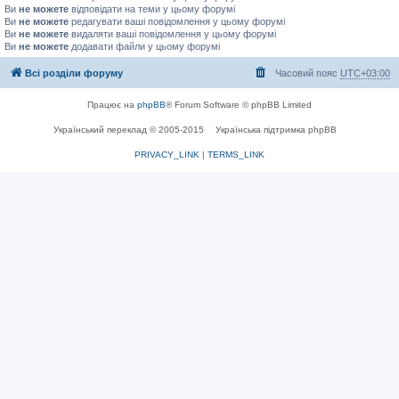
Ви
не можете
відповідати на теми у цьому форумі
Ви
не можете
редагувати ваші повідомлення у цьому форумі
Ви
не можете
видаляти ваші повідомлення у цьому форумі
Ви
не можете
додавати файли у цьому форумі
Всі розділи форуму
Часовий пояс
UTC+03:00
Працює на
phpBB
® Forum Software © phpBB Limited
Український переклад © 2005-2015
Українська підтримка phpBB
PRIVACY_LINK
|
TERMS_LINK