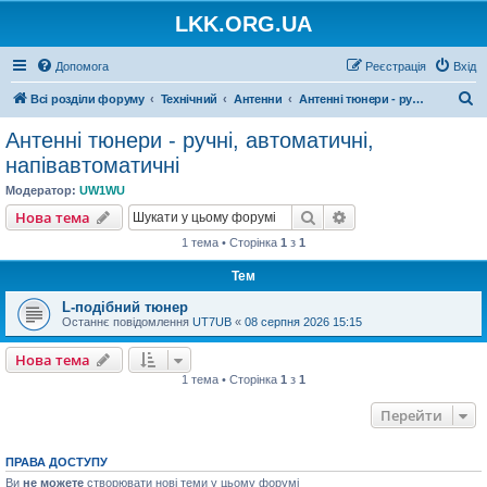
LKK.ORG.UA
Допомога
Реєстрація
Вхід
П
Всі розділи форуму
Технічний
Антенни
Антенні тюнери - ручні, автоматичні, напівавтоматичні
о
Антенні тюнери - ручні, автоматичні,
ш
напівавтоматичні
у
Модератор:
UW1WU
к
Пошук
Розширений пошу
Нова тема
1 тема • Сторінка
1
з
1
Тем
L-подібний тюнер
Останнє повідомлення
UT7UB
«
08 серпня 2026 15:15
Нова тема
1 тема • Сторінка
1
з
1
Перейти
ПРАВА ДОСТУПУ
Ви
не можете
створювати нові теми у цьому форумі