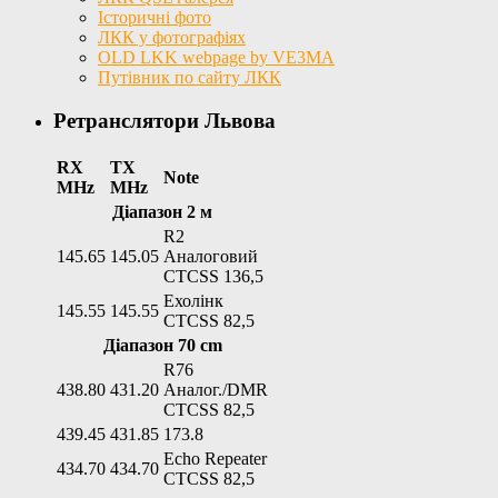
Історичні фото
ЛКК у фотографіях
OLD LKK webpage by VE3MA
Путівник по сайту ЛКК
Ретранслятори Львова
RX
TX
Note
MHz
MHz
Діапазон 2 м
R2
145.65
145.05
Аналоговий
CTCSS 136,5
Ехолінк
145.55
145.55
CTCSS 82,5
Діапазон 70 cm
R76
438.80
431.20
Аналог./DMR
CTCSS 82,5
439.45
431.85
173.8
Echo Repeater
434.70
434.70
CTCSS 82,5