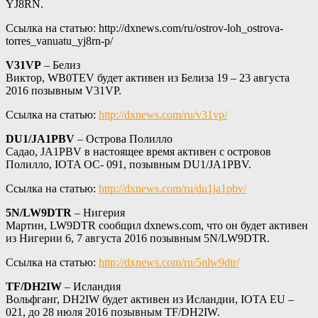
YJ8RN.
Ссылка на статью: http://dxnews.com/ru/ostrov-loh_ostrova-
torres_vanuatu_yj8rn-p/
V31VP
– Белиз
Виктор, WB0TEV будет активен из Белиза 19 – 23 августа
2016 позывным V31VP.
Ссылка на статью:
http://dxnews.com/ru/v31vp/
DU1/JA1PBV
– Острова Полилло
Садао, JA1PBV в настоящее время активен с островов
Полилло, IOTA OC- 091, позывным DU1/JA1PBV.
Ссылка на статью:
http://dxnews.com/ru/du1ja1pbv/
5N/LW9DTR
– Нигерия
Мартин, LW9DTR сообщил dxnews.com, что он будет активен
из Нигерии 6, 7 августа 2016 позывным 5N/LW9DTR.
Ссылка на статью:
http://dxnews.com/ru/5nlw9dtr/
TF/DH2IW
– Исландия
Вольфганг, DH2IW будет активен из Исландии, IOTA EU –
021, до 28 июля 2016 позывным TF/DH2IW.