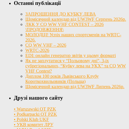
Останні публікації
ЗАПРОШЕННЯ ДО КУБКУ ЛЕВА
Щомісячний календар від UW3WF Серпень 2026р.
ЛКК У CQ WW VHF CONTEST – 2026
\ПРОДОВЖЕННЯ\
МОЛОДЦІ! Успіх наших спортсменів на WRTC-
2026.
CQ WW VHF – 2026
WRTC-2026
EDI: онлайн генератор звітів у цьому форматі
Як не заплутатися у “Польовому дні”, 3-іх
субрегіональних, “Кубку лева на УКХ” та CQ WW
VHF Contest?
Диплом 100 років Львівського Клубу
Короткохвильовиків (Польща)
Щомісячний календар від UW3WF Липень 2026р.
Друзі нашого сайту
• Warszawski OT PZK
• Podkarpacki OT PZK
• Polski Klub UKF
• УКВ комитет ЛРУ