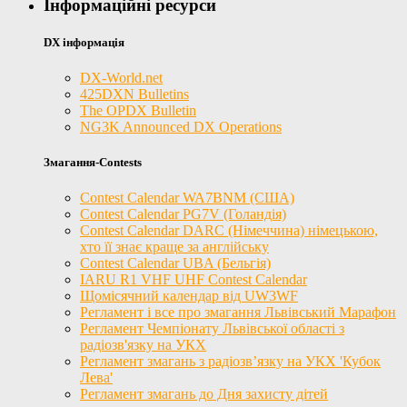
Інформаційні ресурси
DX інформація
DX-World.net
425DXN Bulletins
The OPDX Bulletin
NG3K Announced DX Operations
Змагання-Contests
Contest Calendar WA7BNM (США)
Contest Calendar PG7V (Голандія)
Contest Calendar DARC (Німеччина) німецькою,
хто її знає краще за англійську
Contest Calendar UBA (Бельгія)
IARU R1 VHF UHF Contest Calendar
Щомісячний календар від UW3WF
Регламент і все про змагання Львівський Марафон
Регламент Чемпіонату Львівської області з
радіозв'язку на УКХ
Регламент змагань з радіозв’язку на УКХ 'Кубок
Лева'
Регламент змагань до Дня захисту дітей