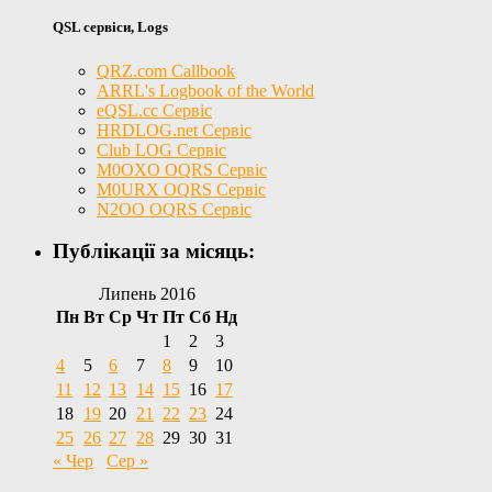
QSL сервіси, Logs
QRZ.com Callbook
ARRL's Logbook of the World
eQSL.cc Сервіс
HRDLOG.net Сервіс
Club LOG Сервіс
M0OXO OQRS Сервіс
M0URX OQRS Сервіс
N2OO OQRS Сервіс
Публікації за місяць:
Липень 2016
Пн
Вт
Ср
Чт
Пт
Сб
Нд
1
2
3
4
5
6
7
8
9
10
11
12
13
14
15
16
17
18
19
20
21
22
23
24
25
26
27
28
29
30
31
« Чер
Сер »