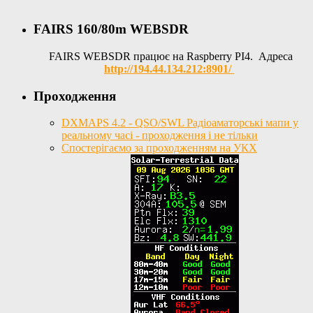
FAIRS 160/80m WEBSDR
FAIRS WEBSDR працює на Raspberry PI4. Адреса
http://194.44.134.212:8901/
Проходження
DXMAPS 4.2 - QSO/SWL Радіоаматорські мапи у
реальному часі - проходження і не тільки
Спостерігаємо за проходженням на УКХ