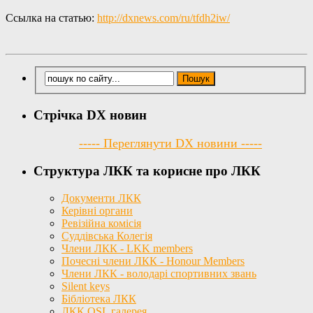
Ссылка на статью:
http://dxnews.com/ru/tfdh2iw/
Стрічка DX новин
----- Переглянути DX новини -----
Структура ЛКК та корисне про ЛКК
Документи ЛКК
Керівні органи
Ревізійна комісія
Суддівська Колегія
Члени ЛКК - LKK members
Почесні члени ЛКК - Honour Members
Члени ЛКК - володарі спортивних звань
Silent keys
Бібліотека ЛКК
ЛКК QSL галерея