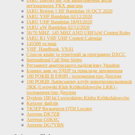
IARU Internet site для завантаження звітів
регіональних УКХ змагань
IARU Region 1 HF Bandplan 16 OCT 2020
IARU VHF Bandplan 02/12/2020
IARU UHF Bandplan 18/03/2020
IARU µW Bandplan 02/12/2020
50/70 MHZ, 145 MHZ AND UHF/µW Contest Rules
IARU R1 VHF UHF Contest Calendar
145500 та інші
VHF_Handbook_V9.01
Список країн та територій за програмою DXCC
International Call Sign Series
Регламент аматорського радіозв'язку України
Бланки заяв до УДЦР та приклади заповнення
100 РОКІВ В ЕФІРІ - положення про Диплом
100 РОКІВ Львівському клубу короткохвильовиків
ЛКК (Lwowski Klub Krótkofalowców LKK) -
положення про Диплом
Dyplom 100 lat Lwowskiego Klubu Krótkofalowców
Каталог файлів
TK5EP Визначити QTH Locator
Антени DK7ZB
Антени G0KSC
Антени DG7YBN