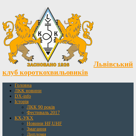
Львівський
клуб короткохвильовиків
Головна
ЛКК новини
DX-info
Історія
ЛКК 90 років
Фестиваль 2017
КХ-УКХ
Новини HF,UHF
Змагання
Дипломи