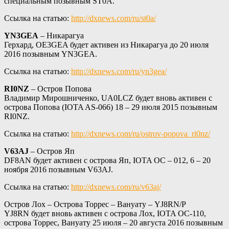
специальным позывным ST0A.
Ссылка на статью:
http://dxnews.com/ru/st0a/
YN3GEA
– Никарагуа
Герхард, OE3GEA будет активен из Никарагуа до 20 июля
2016 позывным YN3GEA.
Ссылка на статью:
http://dxnews.com/ru/yn3gea/
RI0NZ
– Остров Попова
Владимир Мирошниченко, UA0LCZ будет вновь активен с
острова Попова (IOTA AS-066) 18 – 29 июля 2015 позывным
RI0NZ.
Ссылка на статью:
http://dxnews.com/ru/ostrov-popova_ri0nz/
V63AJ
– Остров Яп
DF8AN будет активен с острова Яп, IOTA OC – 012, 6 – 20
ноября 2016 позывным V63AJ.
Ссылка на статью:
http://dxnews.com/ru/v63aj/
Остров Лох – Острова Торрес – Вануату – YJ8RN/P
YJ8RN будет вновь активен с острова Лох, IOTA OC-110,
острова Торрес, Вануату 25 июля – 20 августа 2016 позывным