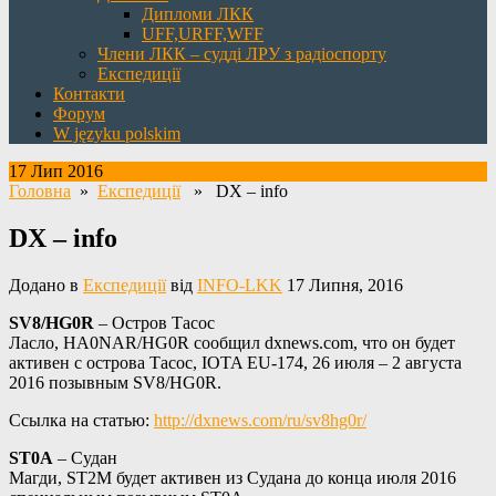
Дипломи ЛКК
UFF,URFF,WFF
Члени ЛКК – судді ЛРУ з радіоспорту
Експедиції
Контакти
Форум
W języku polskim
17 Лип 2016
Головна
»
Експедиції
» DX – info
DX – info
Додано в
Експедиції
від
INFO-LKK
17 Липня, 2016
SV8/HG0R
– Остров Тасос
Ласло, HA0NAR/HG0R сообщил dxnews.com, что он будет
активен с острова Тасос, IOTA EU-174, 26 июля – 2 августа
2016 позывным SV8/HG0R.
Ссылка на статью:
http://dxnews.com/ru/sv8hg0r/
ST0A
– Судан
Магди, ST2M будет активен из Судана до конца июля 2016