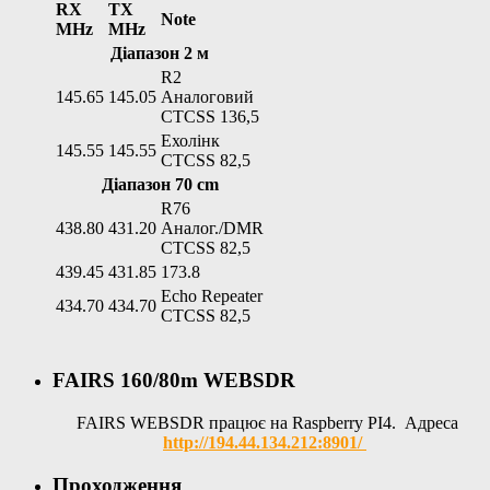
RX
TX
Note
MHz
MHz
Діапазон 2 м
R2
145.65
145.05
Аналоговий
CTCSS 136,5
Ехолінк
145.55
145.55
CTCSS 82,5
Діапазон 70 cm
R76
438.80
431.20
Аналог./DMR
CTCSS 82,5
439.45
431.85
173.8
Echo Repeater
434.70
434.70
CTCSS 82,5
FAIRS 160/80m WEBSDR
FAIRS WEBSDR працює на Raspberry PI4. Адреса
http://194.44.134.212:8901/
Проходження