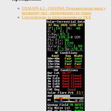
DXMAPS 4.2 - QSO/SWL Радіоаматорські мапи у
реальному часі - проходження і не тільки
Спостерігаємо за проходженням на УКХ