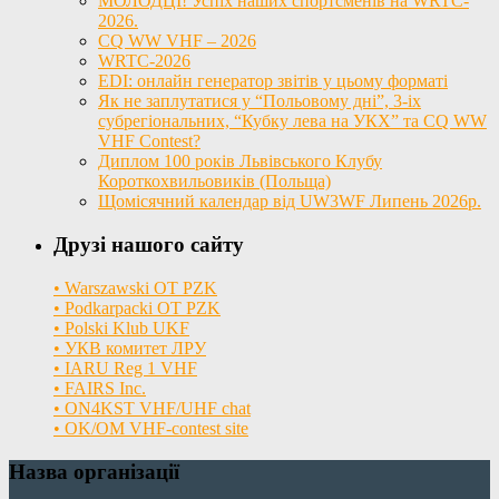
МОЛОДЦІ! Успіх наших спортсменів на WRTC-
2026.
CQ WW VHF – 2026
WRTC-2026
EDI: онлайн генератор звітів у цьому форматі
Як не заплутатися у “Польовому дні”, 3-іх
субрегіональних, “Кубку лева на УКХ” та CQ WW
VHF Contest?
Диплом 100 років Львівського Клубу
Короткохвильовиків (Польща)
Щомісячний календар від UW3WF Липень 2026р.
Друзі нашого сайту
• Warszawski OT PZK
• Podkarpacki OT PZK
• Polski Klub UKF
• УКВ комитет ЛРУ
• IARU Reg 1 VHF
• FAIRS Inc.
• ON4KST VHF/UHF chat
• OK/OM VHF-contest site
Назва організації