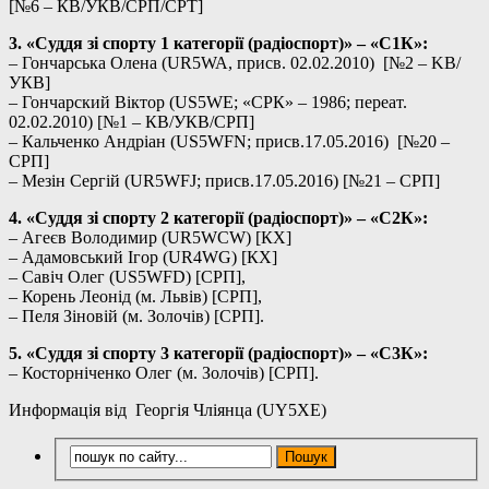
[№6 – КВ/УКВ/СРП/СРТ]
3. «Суддя зi спорту 1 категорiї (радiоспорт)» – «С1К»:
– Гончарська Олена (UR5WA, присв. 02.02.2010) [№2 – KВ/
УКВ]
– Гончарский Віктор (US5WE; «СРК» – 1986; переат.
02.02.2010) [№1 – КВ/УКВ/СРП]
– Кальченко Андріан (US5WFN; присв.17.05.2016) [№20 –
СРП]
– Мезін Сергій (UR5WFJ; присв.17.05.2016) [№21 – СРП]
4. «Суддя зi спорту 2 категорiї (радiоспорт)» – «С2К»:
– Агеєв Володимир (UR5WCW) [КХ]
– Адамовський Ігор (UR4WG) [КХ]
– Савіч Олег (US5WFD) [СРП],
– Корень Леонід (м. Львів) [СРП],
– Пеля Зіновій (м. Золочів) [СРП].
5. «Суддя зi спорту 3 категорiї (радiоспорт)» – «С3К»:
– Косторніченко Олег (м. Золочів) [СРП].
Информація від Георгія Чліянца (UY5XE)