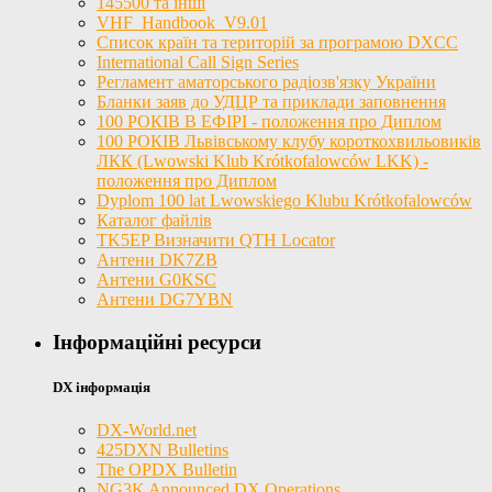
145500 та інші
VHF_Handbook_V9.01
Список країн та територій за програмою DXCC
International Call Sign Series
Регламент аматорського радіозв'язку України
Бланки заяв до УДЦР та приклади заповнення
100 РОКІВ В ЕФІРІ - положення про Диплом
100 РОКІВ Львівському клубу короткохвильовиків
ЛКК (Lwowski Klub Krótkofalowców LKK) -
положення про Диплом
Dyplom 100 lat Lwowskiego Klubu Krótkofalowców
Каталог файлів
TK5EP Визначити QTH Locator
Антени DK7ZB
Антени G0KSC
Антени DG7YBN
Інформаційні ресурси
DX інформація
DX-World.net
425DXN Bulletins
The OPDX Bulletin
NG3K Announced DX Operations