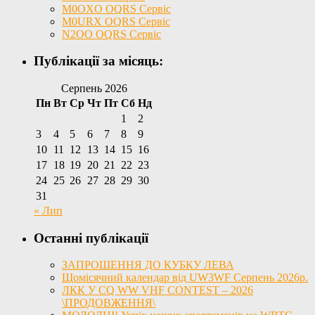
M0OXO OQRS Сервіс
M0URX OQRS Сервіс
N2OO OQRS Сервіс
Публікації за місяць:
Серпень 2026
Пн
Вт
Ср
Чт
Пт
Сб
Нд
1
2
3
4
5
6
7
8
9
10
11
12
13
14
15
16
17
18
19
20
21
22
23
24
25
26
27
28
29
30
31
« Лип
Останні публікації
ЗАПРОШЕННЯ ДО КУБКУ ЛЕВА
Щомісячний календар від UW3WF Серпень 2026р.
ЛКК У CQ WW VHF CONTEST – 2026
\ПРОДОВЖЕННЯ\