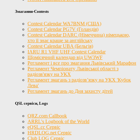
Змагання-Contests
Contest Calendar WA7BNM (США)
Contest Calendar PG7V (Голандія)
Contest Calendar DARC (Німеччина) німецькою,
хто її знає краще за англійську
Contest Calendar UBA (Бельгія)
IARU R1 VHF UHF Contest Calendar
Щомісячний календар від UW3WF
Регламент і все про змагання Львівський Марафон
Регламент Чемпіонату Львівської області з
радіозв'язку на УКХ
Регламент змагань з радіозв’язку на УКХ 'Кубок
Лева'
Регламент змагань до Дня захисту дітей
QSL сервіси, Logs
QRZ.com Callbook
ARRL's Logbook of the World
eQSL.cc Сервіс
HRDLOG.net Сервіс
Club LOG Сервіс