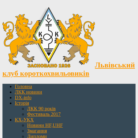
Львівський
клуб короткохвильовиків
Головна
ЛКК новини
DX-info
Історія
ЛКК 90 років
Фестиваль 2017
КХ-УКХ
Новини HF,UHF
Змагання
Дипломи