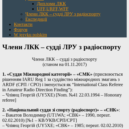
Дипломи ЛКК
UFF,URFF,WFF
Члени ЛКК – судді ЛРУ з радіоспорту
Експедиції
Контакти
Форум
W języku polskim
Члени ЛКК – судді ЛРУ з радіоспорту
Члени ЛКК – судді з радіоспорту
(станом на 01.11.2017)
1. «Суддя Міжнародної категорії» – «СМК»
(присвоюється
рішенням IARU Reg 1 за суддівство міжнародних змагань з
ARDF (СРП / СРО) і іменується як “International Class Referee
in Amateur Radio Direction Finding”):
– Чліянц Георгій (UY5XE) [Nom. №41 22.03.1994 – Honorary
referee]
2. «Нацiональний суддя зi спорту (радiоспорт)» – «СНК»
:
– Вакатов Володимир (UT1WA; «СВК» – 1990, переат.
02.02.2010) [№1 – КВ/УКВ/СРП/СРТ]
– Чліянц Георгій (UY5XE; «СВК» – 1985; переат. 02.02.2010)