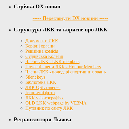
Стрічка DX новин
----- Переглянути DX новини -----
Структура ЛКК та корисне про ЛКК
Документи ЛКК
Керівні органи
Ревізійна комісія
Суддівська Колегія
Члени ЛКК - LKK members
Почесні члени ЛКК - Honour Members
Члени ЛКК - володарі спортивних звань
Silent keys
Бібліотека ЛКК
ЛКК QSL галерея
Історичні фото
ЛКК у фотографіях
OLD LKK webpage by VE3MA
Путівник по сайту ЛКК
Ретранслятори Львова