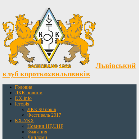
Львівський
клуб короткохвильовиків
Головна
ЛКК новини
DX-info
Історія
ЛКК 90 років
Фестиваль 2017
КХ-УКХ
Новини HF,UHF
Змагання
Дипломи