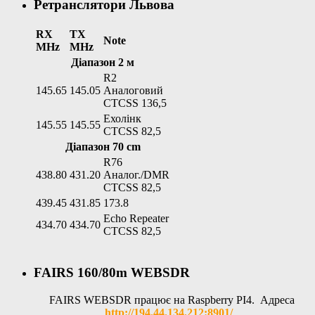
Ретранслятори Львова
RX
TX
Note
MHz
MHz
Діапазон 2 м
R2
145.65
145.05
Аналоговий
CTCSS 136,5
Ехолінк
145.55
145.55
CTCSS 82,5
Діапазон 70 cm
R76
438.80
431.20
Аналог./DMR
CTCSS 82,5
439.45
431.85
173.8
Echo Repeater
434.70
434.70
CTCSS 82,5
FAIRS 160/80m WEBSDR
FAIRS WEBSDR працює на Raspberry PI4. Адреса
http://194.44.134.212:8901/