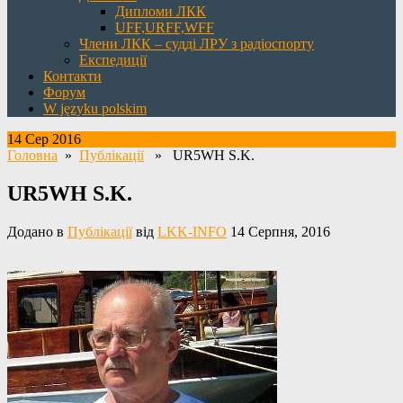
Дипломи ЛКК
UFF,URFF,WFF
Члени ЛКК – судді ЛРУ з радіоспорту
Експедиції
Контакти
Форум
W języku polskim
14 Сер 2016
Головна
»
Публікації
» UR5WH S.K.
UR5WH S.K.
Додано в
Публікації
від
LKK-INFO
14 Серпня, 2016