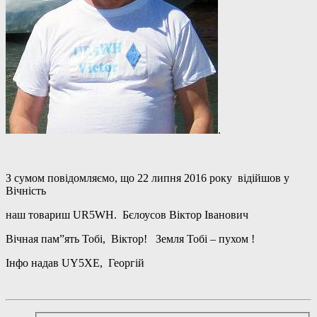
.
З сумом повідомляємо, що 22 липня 2016 року відійшов у
Вічність
наш товариш UR5WH. Бєлоусов Віктор Іванович
Вічная пам”ять Тобі, Віктор! Земля Тобі – пухом !
Інфо надав UY5XE, Георгій