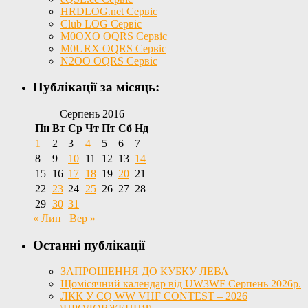
HRDLOG.net Сервіс
Club LOG Сервіс
M0OXO OQRS Сервіс
M0URX OQRS Сервіс
N2OO OQRS Сервіс
Публікації за місяць:
Серпень 2016
Пн
Вт
Ср
Чт
Пт
Сб
Нд
1
2
3
4
5
6
7
8
9
10
11
12
13
14
15
16
17
18
19
20
21
22
23
24
25
26
27
28
29
30
31
« Лип
Вер »
Останні публікації
ЗАПРОШЕННЯ ДО КУБКУ ЛЕВА
Щомісячний календар від UW3WF Серпень 2026р.
ЛКК У CQ WW VHF CONTEST – 2026