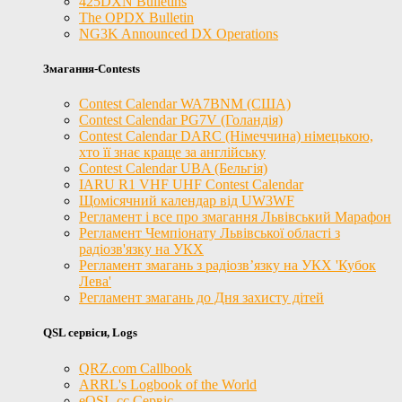
425DXN Bulletins
The OPDX Bulletin
NG3K Announced DX Operations
Змагання-Contests
Contest Calendar WA7BNM (США)
Contest Calendar PG7V (Голандія)
Contest Calendar DARC (Німеччина) німецькою,
хто її знає краще за англійську
Contest Calendar UBA (Бельгія)
IARU R1 VHF UHF Contest Calendar
Щомісячний календар від UW3WF
Регламент і все про змагання Львівський Марафон
Регламент Чемпіонату Львівської області з
радіозв'язку на УКХ
Регламент змагань з радіозв’язку на УКХ 'Кубок
Лева'
Регламент змагань до Дня захисту дітей
QSL сервіси, Logs
QRZ.com Callbook
ARRL's Logbook of the World
eQSL.cc Сервіс