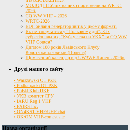
\ПРОДОВЖЕННЯ\
МОЛОДЦІ! Успіх наших спортсменів на WRTC-
2026.
CQ WW VHF – 2026
WRTC-2026
EDI: онлайн генератор звітів у цьому форматі
Як не заплутатися у “Польовому дні”, 3-іх
субрегіональних, “Кубку лева на УКХ” та CQ WW
VHF Contest?
Диплом 100 років Львівського Клубу
Короткохвильовиків (Польща)
Щомісячний календар від UW3WF Липень 2026р.
Друзі нашого сайту
• Warszawski OT PZK
• Podkarpacki OT PZK
• Polski Klub UKF
• УКВ комитет ЛРУ
• IARU Reg 1 VHF
• FAIRS Inc.
• ON4KST VHF/UHF chat
• OK/OM VHF-contest site
Назва організації