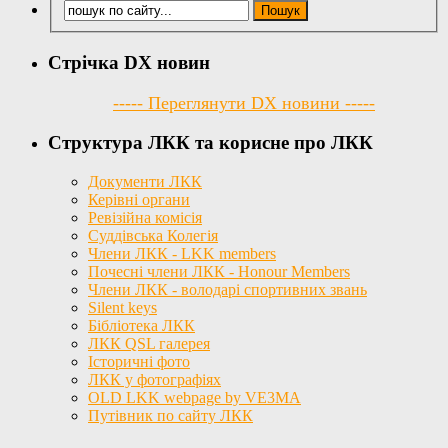
Стрічка DX новин
----- Переглянути DX новини -----
Структура ЛКК та корисне про ЛКК
Документи ЛКК
Керівні органи
Ревізійна комісія
Суддівська Колегія
Члени ЛКК - LKK members
Почесні члени ЛКК - Honour Members
Члени ЛКК - володарі спортивних звань
Silent keys
Бібліотека ЛКК
ЛКК QSL галерея
Історичні фото
ЛКК у фотографіях
OLD LKK webpage by VE3MA
Путівник по сайту ЛКК