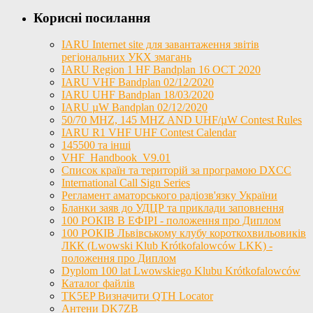
Корисні посилання
IARU Internet site для завантаження звітів
регіональних УКХ змагань
IARU Region 1 HF Bandplan 16 OCT 2020
IARU VHF Bandplan 02/12/2020
IARU UHF Bandplan 18/03/2020
IARU µW Bandplan 02/12/2020
50/70 MHZ, 145 MHZ AND UHF/µW Contest Rules
IARU R1 VHF UHF Contest Calendar
145500 та інші
VHF_Handbook_V9.01
Список країн та територій за програмою DXCC
International Call Sign Series
Регламент аматорського радіозв'язку України
Бланки заяв до УДЦР та приклади заповнення
100 РОКІВ В ЕФІРІ - положення про Диплом
100 РОКІВ Львівському клубу короткохвильовиків
ЛКК (Lwowski Klub Krótkofalowców LKK) -
положення про Диплом
Dyplom 100 lat Lwowskiego Klubu Krótkofalowców
Каталог файлів
TK5EP Визначити QTH Locator
Антени DK7ZB