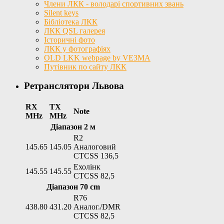
Члени ЛКК - володарі спортивних звань
Silent keys
Бібліотека ЛКК
ЛКК QSL галерея
Історичні фото
ЛКК у фотографіях
OLD LKK webpage by VE3MA
Путівник по сайту ЛКК
Ретранслятори Львова
RX
TX
Note
MHz
MHz
Діапазон 2 м
R2
145.65
145.05
Аналоговий
CTCSS 136,5
Ехолінк
145.55
145.55
CTCSS 82,5
Діапазон 70 cm
R76
438.80
431.20
Аналог./DMR
CTCSS 82,5