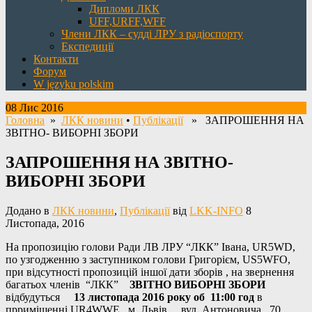
Дипломи ЛКК
UFF,URFF,WFF
Члени ЛКК – судді ЛРУ з радіоспорту
Експедиції
Контакти
Форум
W języku polskim
08 Лис 2016
Головна
»
ЛКК новини
•
Публікації
» ЗАПРОШЕННЯ НА
ЗВІТНО- ВИБОРНІ ЗБОРИ
ЗАПРОШЕННЯ НА ЗВІТНО-
ВИБОРНІ ЗБОРИ
Додано в
ЛКК новини
,
Публікації
від
LKK-INFO
8
Листопада, 2016
На пропозицію голови Ради ЛВ ЛРУ “ЛКК” Івана, UR5WD,
по узгодженню з заступником голови Григорієм, US5WFO,
при відсутності пропозицій іншої дати зборів , на звернення
багатьох членів “ЛКК”
ЗВІТНО ВИБОРНІ ЗБОРИ
відбудуться
13 листопада 2016 року об 11:00 год
в
прриміщенні UR4WWE , м. Львів, вул. Антоновича , 70.