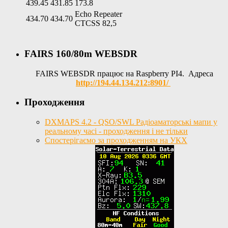
439.45
431.85
173.8
Echo Repeater
434.70
434.70
CTCSS 82,5
FAIRS 160/80m WEBSDR
FAIRS WEBSDR працює на Raspberry PI4. Адреса
http://194.44.134.212:8901/
Проходження
DXMAPS 4.2 - QSO/SWL Радіоаматорські мапи у
реальному часі - проходження і не тільки
Спостерігаємо за проходженням на УКХ