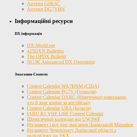
Антени G0KSC
Антени DG7YBN
Інформаційні ресурси
DX інформація
DX-World.net
425DXN Bulletins
The OPDX Bulletin
NG3K Announced DX Operations
Змагання-Contests
Contest Calendar WA7BNM (США)
Contest Calendar PG7V (Голандія)
Contest Calendar DARC (Німеччина) німецькою,
хто її знає краще за англійську
Contest Calendar UBA (Бельгія)
IARU R1 VHF UHF Contest Calendar
Щомісячний календар від UW3WF
Регламент і все про змагання Львівський Марафон
Регламент Чемпіонату Львівської області з
радіозв'язку на УКХ