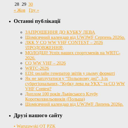
28
29
30
« Жов
Гру »
Останні публікації
ЗАПРОШЕННЯ ДО КУБКУ ЛЕВА
Щомісячний календар від UW3WF Серпень 2026р.
ЛКК У CQ WW VHF CONTEST – 2026
\ПРОДОВЖЕННЯ\
МОЛОДЦІ! Успіх наших спортсменів на WRTC-
2026.
CQ WW VHF – 2026
WRTC-2026
EDI: онлайн генератор звітів у цьому форматі
Як не заплутатися у “Польовому дні”, 3-іх
субрегіональних, “Кубку лева на УКХ” та CQ WW
VHF Contest?
Диплом 100 років Львівського Клубу
Короткохвильовиків (Польща)
Щомісячний календар від UW3WF Липень 2026р.
Друзі нашого сайту
• Warszawski OT PZK