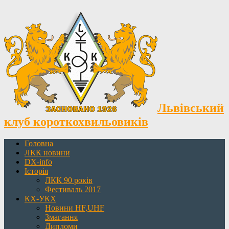
Львівський
клуб короткохвильовиків
Головна
ЛКК новини
DX-info
Історія
ЛКК 90 років
Фестиваль 2017
КХ-УКХ
Новини HF,UHF
Змагання
Дипломи