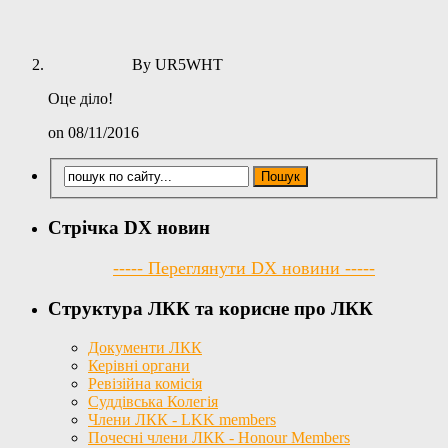
By UR5WHT
Оце діло!
on 08/11/2016
Стрічка DX новин
----- Переглянути DX новини -----
Структура ЛКК та корисне про ЛКК
Документи ЛКК
Керівні органи
Ревізійна комісія
Суддівська Колегія
Члени ЛКК - LKK members
Почесні члени ЛКК - Honour Members