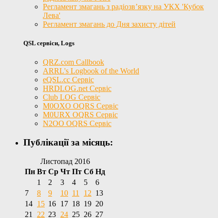
Регламент змагань з радіозв’язку на УКХ 'Кубок
Лева'
Регламент змагань до Дня захисту дітей
QSL сервіси, Logs
QRZ.com Callbook
ARRL's Logbook of the World
eQSL.cc Сервіс
HRDLOG.net Сервіс
Club LOG Сервіс
M0OXO OQRS Сервіс
M0URX OQRS Сервіс
N2OO OQRS Сервіс
Публікації за місяць:
Листопад 2016
Пн
Вт
Ср
Чт
Пт
Сб
Нд
1
2
3
4
5
6
7
8
9
10
11
12
13
14
15
16
17
18
19
20
21
22
23
24
25
26
27