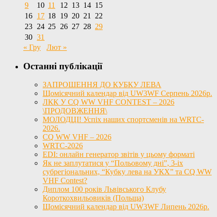
9
10
11
12
13
14
15
16
17
18
19
20
21
22
23
24
25
26
27
28
29
30
31
« Гру
Лют »
Останні публікації
ЗАПРОШЕННЯ ДО КУБКУ ЛЕВА
Щомісячний календар від UW3WF Серпень 2026р.
ЛКК У CQ WW VHF CONTEST – 2026
\ПРОДОВЖЕННЯ\
МОЛОДЦІ! Успіх наших спортсменів на WRTC-
2026.
CQ WW VHF – 2026
WRTC-2026
EDI: онлайн генератор звітів у цьому форматі
Як не заплутатися у “Польовому дні”, 3-іх
субрегіональних, “Кубку лева на УКХ” та CQ WW
VHF Contest?
Диплом 100 років Львівського Клубу
Короткохвильовиків (Польща)
Щомісячний календар від UW3WF Липень 2026р.