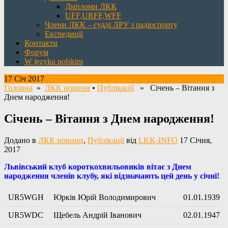
Дипломи ЛКК
UFF,URFF,WFF
Члени ЛКК – судді ЛРУ з радіоспорту
Експедиції
Контакти
Форум
W języku polskim
17 Січ 2017
Головна
»
ЛКК новини
•
Публікації
» Січень – Вітання з
Днем народження!
Січень – Вітання з Днем народження!
Додано в
ЛКК новини
,
Публікації
від
LKK-INFO
17 Січня,
2017
Львівський клуб короткохвильовиків вітає з Днем
народження членів клубу, які відзначають цей день у січні!
UR5WGH
Юрків Юрiй Володимирович
01.01.1939
UR5WDC
Щебель Андрій Іванович
02.01.1947