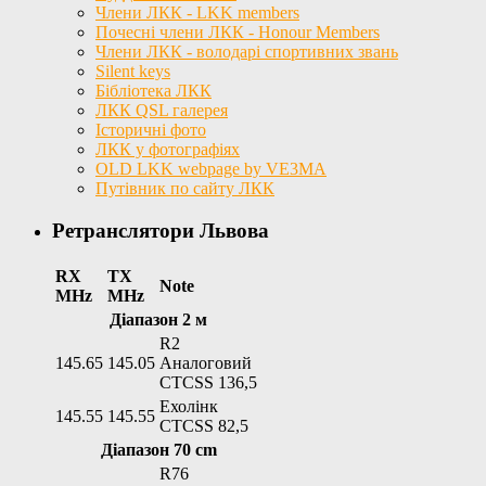
Члени ЛКК - LKK members
Почесні члени ЛКК - Honour Members
Члени ЛКК - володарі спортивних звань
Silent keys
Бібліотека ЛКК
ЛКК QSL галерея
Історичні фото
ЛКК у фотографіях
OLD LKK webpage by VE3MA
Путівник по сайту ЛКК
Ретранслятори Львова
RX
TX
Note
MHz
MHz
Діапазон 2 м
R2
145.65
145.05
Аналоговий
CTCSS 136,5
Ехолінк
145.55
145.55
CTCSS 82,5
Діапазон 70 cm
R76