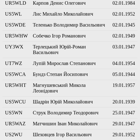
UR5WLD
Карпов Денис Олегович
02.01.1984
US5WL
Лис Михайло Миколайович
02.01.1952
US5WDE
Теленько Володимир Васильович
02.01.1945
UR5WHW
Собечко Ігор Романович
02.01.1949
UY3WX
Терлецький Юрій-Роман
03.01.1947
Васильович
UT7WZ
Лупій Мирослав Степанович
04.01.1954
US5WCA
Бундз Степан Йосипович
05.01.1944
UR5WHT
Магнушевський Микола
19.01.1957
Леонідович
US5WCU
Шадрін Юрій Миколайович
20.01.1939
US5WN
Струк Володимир Теодорович
25.01.1947
UR5WAZ
Матчишин Іван Миколайович
29.01.1947
US2WU
Шеховцев Ігор Васильович
29.01.1952