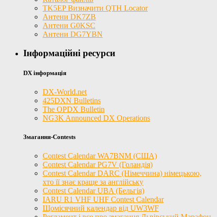
TK5EP Визначити QTH Locator
Антени DK7ZB
Антени G0KSC
Антени DG7YBN
Інформаційні ресурси
DX інформація
DX-World.net
425DXN Bulletins
The OPDX Bulletin
NG3K Announced DX Operations
Змагання-Contests
Contest Calendar WA7BNM (США)
Contest Calendar PG7V (Голандія)
Contest Calendar DARC (Німеччина) німецькою,
хто її знає краще за англійську
Contest Calendar UBA (Бельгія)
IARU R1 VHF UHF Contest Calendar
Щомісячний календар від UW3WF
Регламент і все про змагання Львівський Марафон