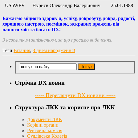
US5WFV
Нуриєв Олександр Валерійович
25.01.1988
Бажаємо міцного здоров’я, успіху, добробуту, добра, радості,
хорошого настрою, посмішок, яскравих вражень від
нашого хобі та багато DX!
З невеличким запізненням, за що просимо вибачення.
Теги:
Вітання
,
З днем народження!
Стрічка DX новин
----- Переглянути DX новини -----
Структура ЛКК та корисне про ЛКК
Документи ЛКК
Керівні органи
Ревізійна комісія
Суддівська Колегія