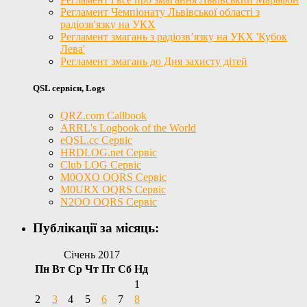
Регламент Чемпіонату Львівської області з
радіозв'язку на УКХ
Регламент змагань з радіозв’язку на УКХ 'Кубок
Лева'
Регламент змагань до Дня захисту дітей
QSL сервіси, Logs
QRZ.com Callbook
ARRL's Logbook of the World
eQSL.cc Сервіс
HRDLOG.net Сервіс
Club LOG Сервіс
M0OXO OQRS Сервіс
M0URX OQRS Сервіс
N2OO OQRS Сервіс
Публікації за місяць:
Січень 2017
Пн
Вт
Ср
Чт
Пт
Сб
Нд
1
2
3
4
5
6
7
8