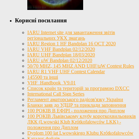
Корисні посилання
IARU Internet site для завантаження звітів
регіональних УКХ змагань
IARU Region 1 HF Bandplan 16 OCT 2020
IARU VHF Bandplan 02/12/2020
IARU UHF Bandplan 18/03/2020
IARU µW Bandplan 02/12/2020
50/70 MHZ, 145 MHZ AND UHF/µW Contest Rules
IARU R1 VHF UHF Contest Calendar
145500 та інші
VHF_Handbook_V9.01
Список країн та територій за програмою DXCC
International Call Sign Series
Регламент аматорського радіозв'язку України
Бланки заяв до УДЦР та приклади заповнення
100 РОКІВ В ЕФІРІ - положення про Диплом
100 РОКІВ Львівському клубу короткохвильовиків
ЛКК (Lwowski Klub Krótkofalowców LKK) -
положення про Диплом
Dyplom 100 lat Lwowskiego Klubu Krótkofalowców
Каталог файлів