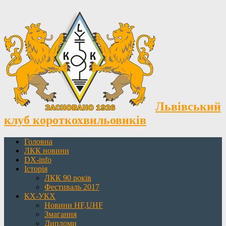
Львівський
клуб короткохвильовиків
Головна
ЛКК новини
DX-info
Історія
ЛКК 90 років
Фестиваль 2017
КХ-УКХ
Новини HF,UHF
Змагання
Дипломи