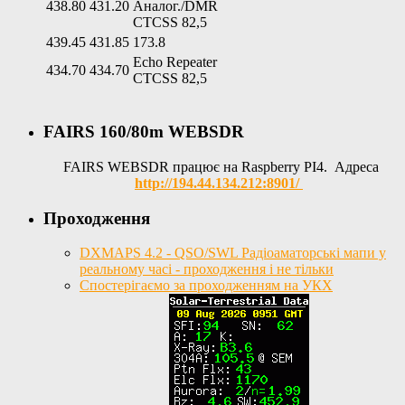
438.80
431.20
Аналог./DMR
CTCSS 82,5
439.45
431.85
173.8
Echo Repeater
434.70
434.70
CTCSS 82,5
FAIRS 160/80m WEBSDR
FAIRS WEBSDR працює на Raspberry PI4. Адреса
http://194.44.134.212:8901/
Проходження
DXMAPS 4.2 - QSO/SWL Радіоаматорські мапи у
реальному часі - проходження і не тільки
Спостерігаємо за проходженням на УКХ