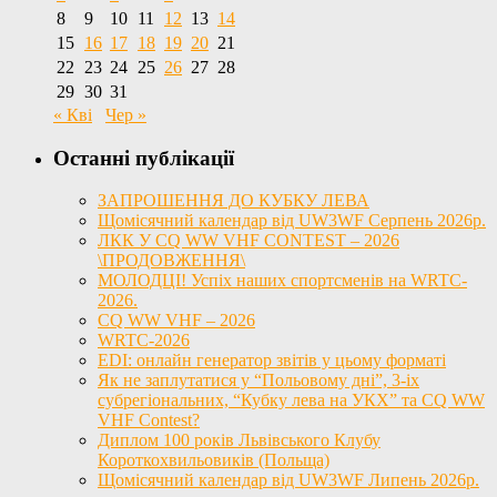
8
9
10
11
12
13
14
15
16
17
18
19
20
21
22
23
24
25
26
27
28
29
30
31
« Кві
Чер »
Останні публікації
ЗАПРОШЕННЯ ДО КУБКУ ЛЕВА
Щомісячний календар від UW3WF Серпень 2026р.
ЛКК У CQ WW VHF CONTEST – 2026
\ПРОДОВЖЕННЯ\
МОЛОДЦІ! Успіх наших спортсменів на WRTC-
2026.
CQ WW VHF – 2026
WRTC-2026
EDI: онлайн генератор звітів у цьому форматі
Як не заплутатися у “Польовому дні”, 3-іх
субрегіональних, “Кубку лева на УКХ” та CQ WW
VHF Contest?
Диплом 100 років Львівського Клубу
Короткохвильовиків (Польща)
Щомісячний календар від UW3WF Липень 2026р.