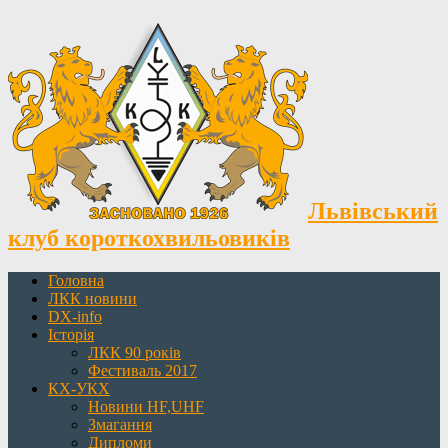
Львівський
клуб короткохвильовиків
Головна
ЛКК новини
DX-info
Історія
ЛКК 90 років
Фестиваль 2017
КХ-УКХ
Новини HF,UHF
Змагання
Дипломи