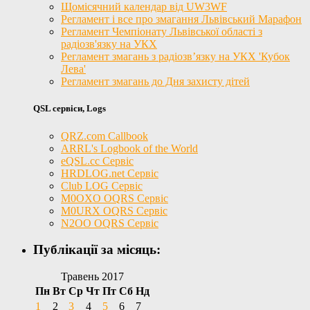
Щомісячний календар від UW3WF
Регламент і все про змагання Львівський Марафон
Регламент Чемпіонату Львівської області з
радіозв'язку на УКХ
Регламент змагань з радіозв’язку на УКХ 'Кубок
Лева'
Регламент змагань до Дня захисту дітей
QSL сервіси, Logs
QRZ.com Callbook
ARRL's Logbook of the World
eQSL.cc Сервіс
HRDLOG.net Сервіс
Club LOG Сервіс
M0OXO OQRS Сервіс
M0URX OQRS Сервіс
N2OO OQRS Сервіс
Публікації за місяць:
Травень 2017
Пн
Вт
Ср
Чт
Пт
Сб
Нд
1
2
3
4
5
6
7