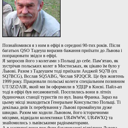
Познайомився я з ним в ефірі в середині 90-тих років. Після
багатьох QSO Тадеуш виразив бажання приїхати до Львова і
попрацювати звідси в ефірі.
Я запросив його з колегами з Польщі до себе. Пам’ятаю, як
зустрічав польських колег в Мостиськах, як цікаво їм було у
Львові. Разом з Тадеушем тоді приїхали Анджей SQ7B (ex
SQ7BCG), Вєслав SQ5ABG, Чеслав SP2QCR. Це був жовтень
1999 року. Працювали польські колеги спеціальним позивним
UT/3Z∅AIR, який ми їм оформили в УДЦР в Києві. Пайл-ап
тоді в ефірі був несамовитий. Поселились вони в літніх
будиночках станції туристів по вул. Івана Франка. Зараз на
цьому місці знаходиться Генеральне Консульство Польщі. Ті
декілька днів їх перебування у Львові промайнули дуже
швидко. Разом ми ходили Львовом, його історичними
місцями, відвідали колективки UR4WWW, UR4WXQ та
знайомились з львівськими радіоаматорами.
А в наступні роки теж були багаторазові відвідини Львова,