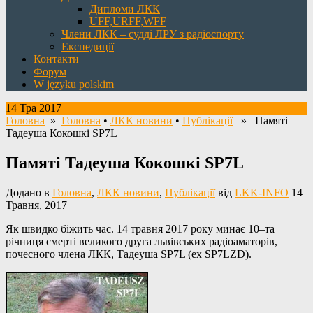
Дипломи ЛКК
UFF,URFF,WFF
Члени ЛКК – судді ЛРУ з радіоспорту
Експедиції
Контакти
Форум
W języku polskim
14 Тра 2017
Головна
»
Головна
•
ЛКК новини
•
Публікації
» Памяті
Тадеуша Кокошкі SP7L
Памяті Тадеуша Кокошкі SP7L
Додано в
Головна
,
ЛКК новини
,
Публікації
від
LKK-INFO
14
Травня, 2017
Як швидко біжить час. 14 травня 2017 року минає 10–та
річниця смерті великого друга львівських радіоаматорів,
почесного члена ЛКК, Тадеуша SP7L (ex SP7LZD).