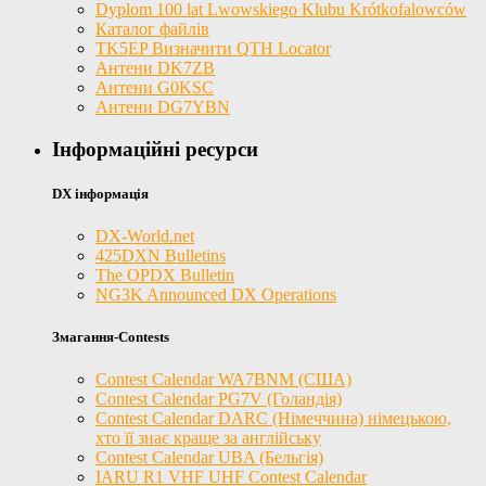
Dyplom 100 lat Lwowskiego Klubu Krótkofalowców
Каталог файлів
TK5EP Визначити QTH Locator
Антени DK7ZB
Антени G0KSC
Антени DG7YBN
Інформаційні ресурси
DX інформація
DX-World.net
425DXN Bulletins
The OPDX Bulletin
NG3K Announced DX Operations
Змагання-Contests
Contest Calendar WA7BNM (США)
Contest Calendar PG7V (Голандія)
Contest Calendar DARC (Німеччина) німецькою,
хто її знає краще за англійську
Contest Calendar UBA (Бельгія)
IARU R1 VHF UHF Contest Calendar