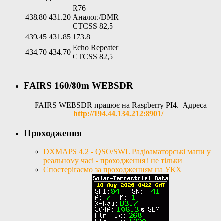
R76
438.80
431.20
Аналог./DMR
CTCSS 82,5
439.45
431.85
173.8
Echo Repeater
434.70
434.70
CTCSS 82,5
FAIRS 160/80m WEBSDR
FAIRS WEBSDR працює на Raspberry PI4. Адреса
http://194.44.134.212:8901/
Проходження
DXMAPS 4.2 - QSO/SWL Радіоаматорські мапи у
реальному часі - проходження і не тільки
Спостерігаємо за проходженням на УКХ