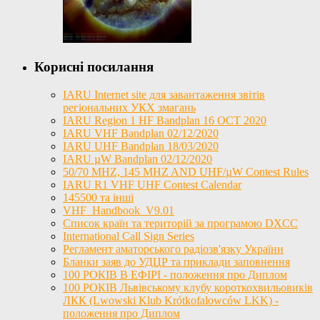
Корисні посилання
IARU Internet site для завантаження звітів
регіональних УКХ змагань
IARU Region 1 HF Bandplan 16 OCT 2020
IARU VHF Bandplan 02/12/2020
IARU UHF Bandplan 18/03/2020
IARU µW Bandplan 02/12/2020
50/70 MHZ, 145 MHZ AND UHF/µW Contest Rules
IARU R1 VHF UHF Contest Calendar
145500 та інші
VHF_Handbook_V9.01
Список країн та територій за програмою DXCC
International Call Sign Series
Регламент аматорського радіозв'язку України
Бланки заяв до УДЦР та приклади заповнення
100 РОКІВ В ЕФІРІ - положення про Диплом
100 РОКІВ Львівському клубу короткохвильовиків
ЛКК (Lwowski Klub Krótkofalowców LKK) -
положення про Диплом