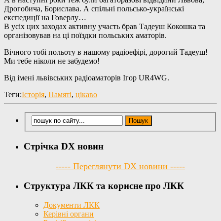
Дрогобича, Борислава. А спільні польсько-українські
експедиції на Говерлу…
В усіх цих заходах активну участь брав Тадеуш Кокошка та
організовував на ці поїздки польських аматорів.
Вічного тобі польоту в нашому радіоефірі, дорогий Тадеуш!
Ми тебе ніколи не забудемо!
Від імені львівських радіоаматорів Ігор UR4WG.
Теги:
Історія
,
Памяті
,
цікаво
Стрічка DX новин
----- Переглянути DX новини -----
Структура ЛКК та корисне про ЛКК
Документи ЛКК
Керівні органи