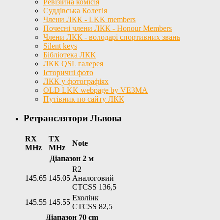
Ревізійна комісія
Суддівська Колегія
Члени ЛКК - LKK members
Почесні члени ЛКК - Honour Members
Члени ЛКК - володарі спортивних звань
Silent keys
Бібліотека ЛКК
ЛКК QSL галерея
Історичні фото
ЛКК у фотографіях
OLD LKK webpage by VE3MA
Путівник по сайту ЛКК
Ретранслятори Львова
RX
TX
Note
MHz
MHz
Діапазон 2 м
R2
145.65
145.05
Аналоговий
CTCSS 136,5
Ехолінк
145.55
145.55
CTCSS 82,5
Діапазон 70 cm