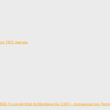
льних УКХ змагань
 ЛКК (Lwowski Klub Krótkofalowców LKK) - положення про Дип