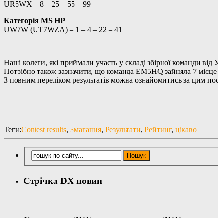
UR5WX – 8 – 25 – 55 – 99
Категорія MS HP
UW7W (UT7WZA) – 1 – 4 – 22 – 41
Наші колеги, які приймали участь у складі збірної команд
Потрібно також зазначити, що команда EM5HQ зайняла 7 місце в 
З повним переліком результатів можна ознайомитись за цим п
Теги:
Contest results
,
Змагання
,
Результати
,
Рейтинг
,
цікаво
Стрічка DX новин