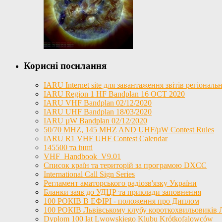
Корисні посилання
IARU Internet site для завантаження звітів регіона
IARU Region 1 HF Bandplan 16 OCT 2020
IARU VHF Bandplan 02/12/2020
IARU UHF Bandplan 18/03/2020
IARU µW Bandplan 02/12/2020
50/70 MHZ, 145 MHZ AND UHF/µW Contest Rules
IARU R1 VHF UHF Contest Calendar
145500 та інші
VHF_Handbook_V9.01
Список країн та територій за програмою DXCC
International Call Sign Series
Регламент аматорського радіозв'язку України
Бланки заяв до УДЦР та приклади заповнення
100 РОКІВ В ЕФІРІ - положення про Диплом
100 РОКІВ Львівському клубу короткохвильовиків
Dyplom 100 lat Lwowskiego Klubu Krótkofalowców