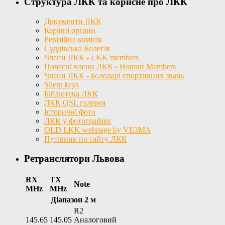
Структура ЛКК та корисне про ЛКК
Документи ЛКК
Керівні органи
Ревізійна комісія
Суддівська Колегія
Члени ЛКК - LKK members
Почесні члени ЛКК - Honour Members
Члени ЛКК - володарі спортивних звань
Silent keys
Бібліотека ЛКК
ЛКК QSL галерея
Історичні фото
ЛКК у фотографіях
OLD LKK webpage by VE3MA
Путівник по сайту ЛКК
Ретранслятори Львова
RX
TX
Note
MHz
MHz
Діапазон 2 м
R2
145.65
145.05
Аналоговий