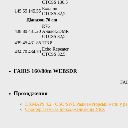
CTCSS 136,5
Ехолінк
145.55
145.55
CTCSS 82,5
Діапазон 70 cm
R76
438.80
431.20
Аналог./DMR
CTCSS 82,5
439.45
431.85
173.8
Echo Repeater
434.70
434.70
CTCSS 82,5
FAIRS 160/80m WEBSDR
FAI
Проходження
DXMAPS 4.2 - QSO/SWL Радіоаматорські мапи у реал
Спостерігаємо за проходженням на УКХ