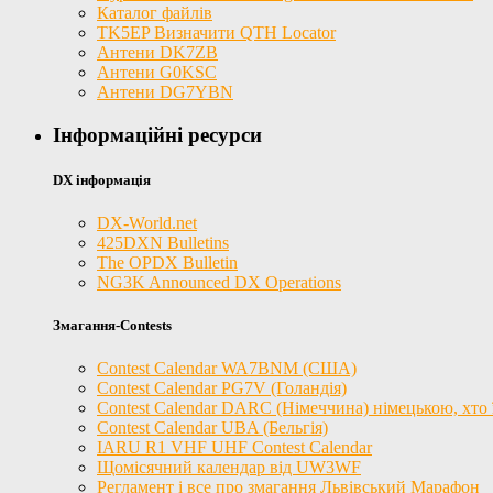
Каталог файлів
TK5EP Визначити QTH Locator
Антени DK7ZB
Антени G0KSC
Антени DG7YBN
Інформаційні ресурси
DX інформація
DX-World.net
425DXN Bulletins
The OPDX Bulletin
NG3K Announced DX Operations
Змагання-Contests
Contest Calendar WA7BNM (США)
Contest Calendar PG7V (Голандія)
Contest Calendar DARC (Німеччина) німецькою, хто ї
Contest Calendar UBA (Бельгія)
IARU R1 VHF UHF Contest Calendar
Щомісячний календар від UW3WF
Регламент і все про змагання Львівський Марафон