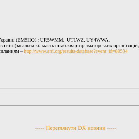
и від України (EM5HQ) : UR5WMM, UT1WZ, UY4WWA.
світі (загальна кількість штаб-квартир аматорських організацій
осиланням –
http://www.arrl.org/results-database?event_id=80534
----- Переглянути DX новини -----