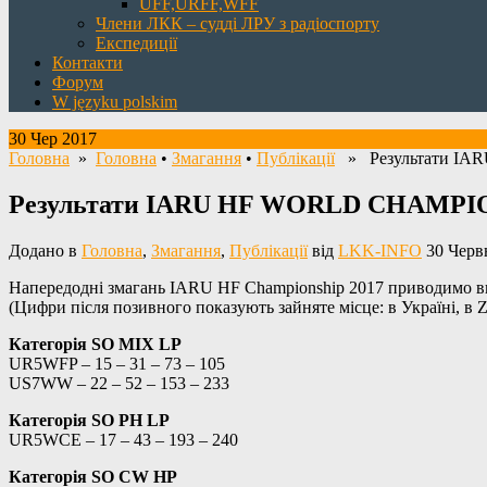
UFF,URFF,WFF
Члени ЛКК – судді ЛРУ з радіоспорту
Експедиції
Контакти
Форум
W języku polskim
30 Чер 2017
Головна
»
Головна
•
Змагання
•
Публікації
» Результати IA
Результати IARU HF WORLD CHAMPIO
Додано в
Головна
,
Змагання
,
Публікації
від
LKK-INFO
30 Черв
Напередодні змагань IARU HF Championship 2017 приводимо
(Цифри після позивного показують зайняте місце: в Україні, в Zo
Категорія SO MIX LP
UR5WFP – 15 – 31 – 73 – 105
US7WW – 22 – 52 – 153 – 233
Категорія SO PH LP
UR5WCE – 17 – 43 – 193 – 240
Категорія SO CW HP