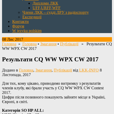
Дипломи ЛКК
UFF,URFF,WFF
Члени ЛКК – судді ЛРУ з радіоспорту
Експедиції
Контакти
Форум
W języku polskim
08 Лис 2017
Головна
»
Головна
•
Змагання
•
Публікації
» Результати CQ
WW WPX CW 2017
Результати CQ WW WPX CW 2017
Додано в
Головна
,
Змагання
,
Публікації
від
LKK-INFO
8
Листопада, 2017
Для тих, кому цікаво, приводимо витримку з результатів
членів клубу, які брали участь у CQ WW WPX CW Contest
2017.
Цифри після позивного показують зайняте місце в Україні,
Європі, в світі.
Категорія SO HP ALL: