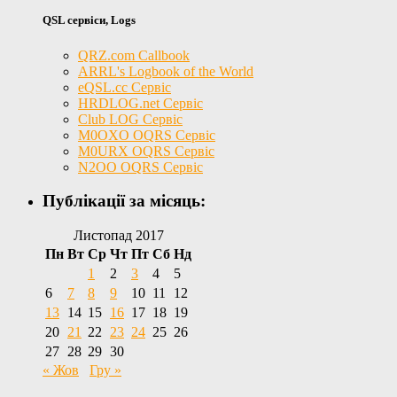
QSL сервіси, Logs
QRZ.com Callbook
ARRL's Logbook of the World
eQSL.cc Сервіс
HRDLOG.net Сервіс
Club LOG Сервіс
M0OXO OQRS Сервіс
M0URX OQRS Сервіс
N2OO OQRS Сервіс
Публікації за місяць:
Листопад 2017
Пн
Вт
Ср
Чт
Пт
Сб
Нд
1
2
3
4
5
6
7
8
9
10
11
12
13
14
15
16
17
18
19
20
21
22
23
24
25
26
27
28
29
30
« Жов
Гру »