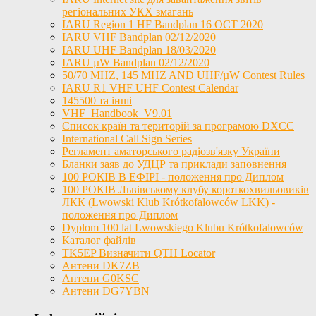
регіональних УКХ змагань
IARU Region 1 HF Bandplan 16 OCT 2020
IARU VHF Bandplan 02/12/2020
IARU UHF Bandplan 18/03/2020
IARU µW Bandplan 02/12/2020
50/70 MHZ, 145 MHZ AND UHF/µW Contest Rules
IARU R1 VHF UHF Contest Calendar
145500 та інші
VHF_Handbook_V9.01
Список країн та територій за програмою DXCC
International Call Sign Series
Регламент аматорського радіозв'язку України
Бланки заяв до УДЦР та приклади заповнення
100 РОКІВ В ЕФІРІ - положення про Диплом
100 РОКІВ Львівському клубу короткохвильовиків
ЛКК (Lwowski Klub Krótkofalowców LKK) -
положення про Диплом
Dyplom 100 lat Lwowskiego Klubu Krótkofalowców
Каталог файлів
TK5EP Визначити QTH Locator
Антени DK7ZB
Антени G0KSC
Антени DG7YBN