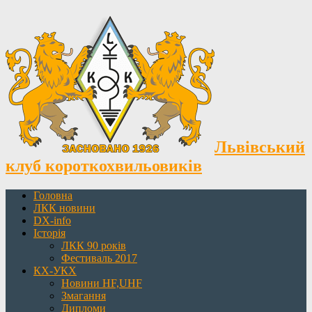
Львівський
клуб короткохвильовиків
Головна
ЛКК новини
DX-info
Історія
ЛКК 90 років
Фестиваль 2017
КХ-УКХ
Новини HF,UHF
Змагання
Дипломи