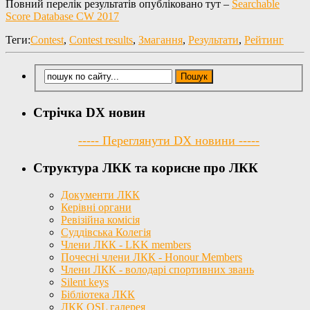
Повний перелік результатів опубліковано тут –
Searchable
Score Database CW 2017
Теги:
Contest
,
Contest results
,
Змагання
,
Результати
,
Рейтинг
Стрічка DX новин
----- Переглянути DX новини -----
Структура ЛКК та корисне про ЛКК
Документи ЛКК
Керівні органи
Ревізійна комісія
Суддівська Колегія
Члени ЛКК - LKK members
Почесні члени ЛКК - Honour Members
Члени ЛКК - володарі спортивних звань
Silent keys
Бібліотека ЛКК
ЛКК QSL галерея