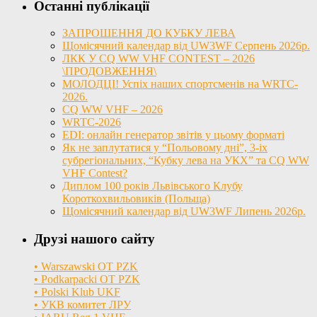
Останні публікації
ЗАПРОШЕННЯ ДО КУБКУ ЛЕВА
Щомісячний календар від UW3WF Серпень 2026р.
ЛКК У CQ WW VHF CONTEST – 2026
\ПРОДОВЖЕННЯ\
МОЛОДЦІ! Успіх наших спортсменів на WRTC-
2026.
CQ WW VHF – 2026
WRTC-2026
EDI: онлайн генератор звітів у цьому форматі
Як не заплутатися у “Польовому дні”, 3-іх
субрегіональних, “Кубку лева на УКХ” та CQ WW
VHF Contest?
Диплом 100 років Львівського Клубу
Короткохвильовиків (Польща)
Щомісячний календар від UW3WF Липень 2026р.
Друзі нашого сайту
• Warszawski OT PZK
• Podkarpacki OT PZK
• Polski Klub UKF
• УКВ комитет ЛРУ