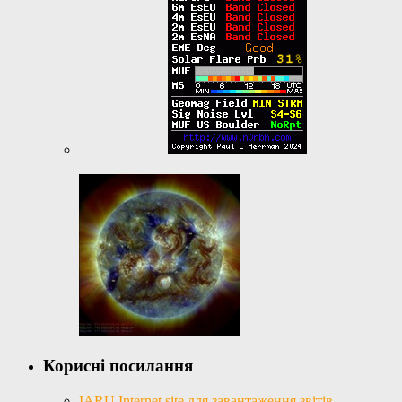
Корисні посилання
IARU Internet site для завантаження звітів