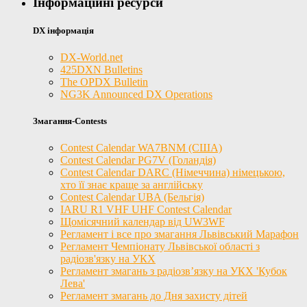
Інформаційні ресурси
DX інформація
DX-World.net
425DXN Bulletins
The OPDX Bulletin
NG3K Announced DX Operations
Змагання-Contests
Contest Calendar WA7BNM (США)
Contest Calendar PG7V (Голандія)
Contest Calendar DARC (Німеччина) німецькою,
хто її знає краще за англійську
Contest Calendar UBA (Бельгія)
IARU R1 VHF UHF Contest Calendar
Щомісячний календар від UW3WF
Регламент і все про змагання Львівський Марафон
Регламент Чемпіонату Львівської області з
радіозв'язку на УКХ
Регламент змагань з радіозв’язку на УКХ 'Кубок
Лева'
Регламент змагань до Дня захисту дітей