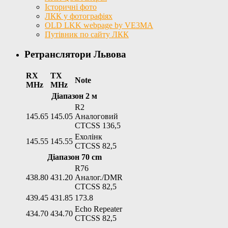
Історичні фото
ЛКК у фотографіях
OLD LKK webpage by VE3MA
Путівник по сайту ЛКК
Ретранслятори Львова
RX
TX
Note
MHz
MHz
Діапазон 2 м
R2
145.65
145.05
Аналоговий
CTCSS 136,5
Ехолінк
145.55
145.55
CTCSS 82,5
Діапазон 70 cm
R76
438.80
431.20
Аналог./DMR
CTCSS 82,5
439.45
431.85
173.8
Echo Repeater
434.70
434.70
CTCSS 82,5