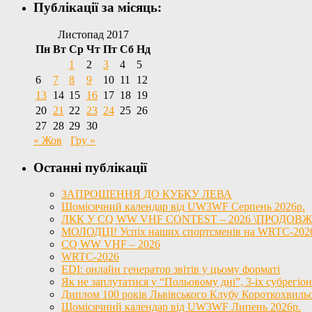
Публікації за місяць:
Листопад 2017
Пн
Вт
Ср
Чт
Пт
Сб
Нд
1
2
3
4
5
6
7
8
9
10
11
12
13
14
15
16
17
18
19
20
21
22
23
24
25
26
27
28
29
30
« Жов
Гру »
Останні публікації
ЗАПРОШЕННЯ ДО КУБКУ ЛЕВА
Щомісячний календар від UW3WF Серпень 2026р.
ЛКК У CQ WW VHF CONTEST – 2026 \ПРОДОВ
МОЛОДЦІ! Успіх наших спортсменів на WRTC-202
CQ WW VHF – 2026
WRTC-2026
EDI: онлайн генератор звітів у цьому форматі
Як не заплутатися у “Польовому дні”, 3-іх субрег
Диплом 100 років Львівського Клубу Короткохвиль
Щомісячний календар від UW3WF Липень 2026р.