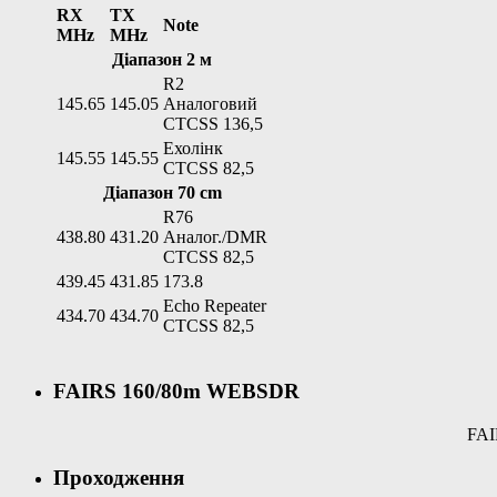
RX
TX
Note
MHz
MHz
Діапазон 2 м
R2
145.65
145.05
Аналоговий
CTCSS 136,5
Ехолінк
145.55
145.55
CTCSS 82,5
Діапазон 70 cm
R76
438.80
431.20
Аналог./DMR
CTCSS 82,5
439.45
431.85
173.8
Echo Repeater
434.70
434.70
CTCSS 82,5
FAIRS 160/80m WEBSDR
FAI
Проходження