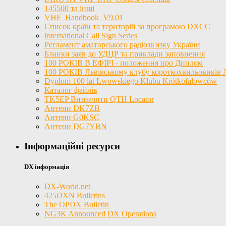
145500 та інші
VHF_Handbook_V9.01
Список країн та територій за програмою DXCC
International Call Sign Series
Регламент аматорського радіозв'язку України
Бланки заяв до УДЦР та приклади заповнення
100 РОКІВ В ЕФІРІ - положення про Диплом
100 РОКІВ Львівському клубу короткохвильовиків
Dyplom 100 lat Lwowskiego Klubu Krótkofalowców
Каталог файлів
TK5EP Визначити QTH Locator
Антени DK7ZB
Антени G0KSC
Антени DG7YBN
Інформаційні ресурси
DX інформація
DX-World.net
425DXN Bulletins
The OPDX Bulletin
NG3K Announced DX Operations