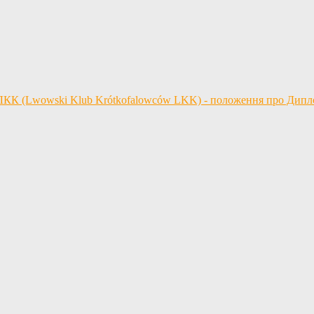
 ЛКК (Lwowski Klub Krótkofalowców LKK) - положення про Дип