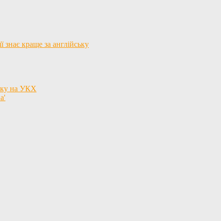
ї знає краще за англійську
язку на УКХ
а'