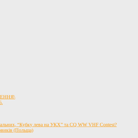
ЖЕННЯ\
6.
іональних, “Кубку лева на УКХ” та CQ WW VHF Contest?
овиків (Польща)