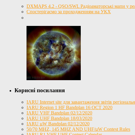
DXMAPS 4.2 - QSO/SWL Радіоаматорські мапи у реал
Спостерігаємо за проходженням на УКХ
Корисні посилання
IARU Internet site для завантаження звітів регіона
IARU Region 1 HF Bandplan 16 OCT 2020
IARU VHF Bandplan 02/12/2020
IARU UHF Bandplan 18/03/2020
IARU µW Bandplan 02/12/2020
50/70 MHZ, 145 MHZ AND UHF/µW Contest Rules
IARU R1 VHF UHF Contest Calendar