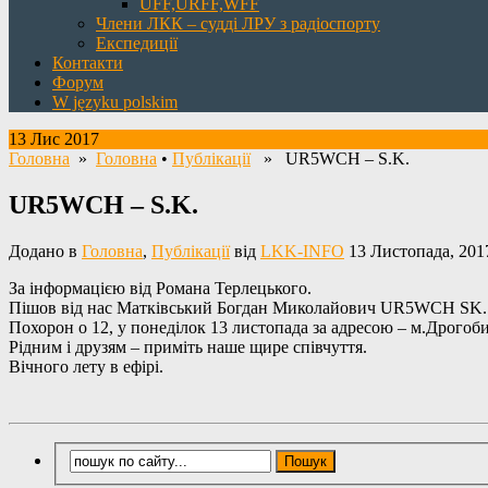
UFF,URFF,WFF
Члени ЛКК – судді ЛРУ з радіоспорту
Експедиції
Контакти
Форум
W języku polskim
13 Лис 2017
Головна
»
Головна
•
Публікації
» UR5WCH – S.K.
UR5WCH – S.K.
Додано в
Головна
,
Публікації
від
LKK-INFO
13 Листопада, 201
За інформацією від Романа Терлецького.
Пішов від нас Матківський Богдан Миколайович UR5WCH SK.
Похорон о 12, у понеділок 13 листопада за адресою – м.Дрогоби
Рідним і друзям – приміть наше щире співчуття.
Вічного лету в ефірі.