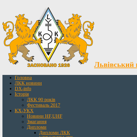
Львівський 
Головна
ЛКК новини
DX-info
Історія
ЛКК 90 років
Фестиваль 2017
КХ-УКХ
Новини HF,UHF
Змагання
Дипломи
Дипломи ЛКК