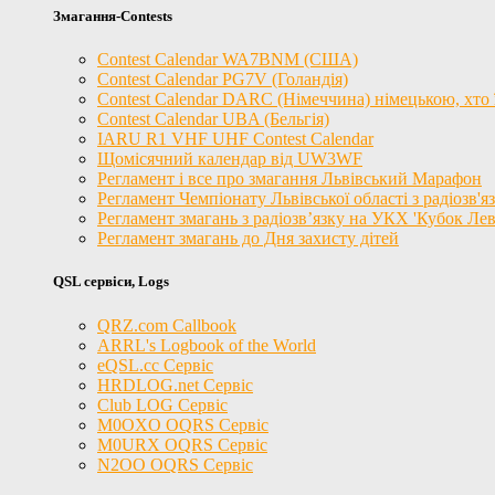
Змагання-Contests
Contest Calendar WA7BNM (США)
Contest Calendar PG7V (Голандія)
Contest Calendar DARC (Німеччина) німецькою, хто ї
Contest Calendar UBA (Бельгія)
IARU R1 VHF UHF Contest Calendar
Щомісячний календар від UW3WF
Регламент і все про змагання Львівський Марафон
Регламент Чемпіонату Львівської області з радіозв'
Регламент змагань з радіозв’язку на УКХ 'Кубок Лев
Регламент змагань до Дня захисту дітей
QSL сервіси, Logs
QRZ.com Callbook
ARRL's Logbook of the World
eQSL.cc Сервіс
HRDLOG.net Сервіс
Club LOG Сервіс
M0OXO OQRS Сервіс
M0URX OQRS Сервіс
N2OO OQRS Сервіс