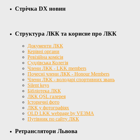
Стрічка DX новин
Структура ЛКК та корисне про ЛКК
Документи ЛКК
Керівні органи
Ревізійна комісія
Суддівська Колегія
Члени ЛКК - LKK members
Почесні члени ЛКК - Honour Members
Члени ЛКК - володарі спортивних звань
Silent keys
Бібліотека ЛКК
ЛКК QSL галерея
Історичні фото
ЛКК у фотографіях
OLD LKK webpage by VE3MA
Путівник по сайту ЛКК
Ретранслятори Львова