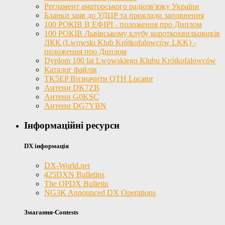
Регламент аматорського радіозв'язку України
Бланки заяв до УДЦР та приклади заповнення
100 РОКІВ В ЕФІРІ - положення про Диплом
100 РОКІВ Львівському клубу короткохвильовиків
ЛКК (Lwowski Klub Krótkofalowców LKK) -
положення про Диплом
Dyplom 100 lat Lwowskiego Klubu Krótkofalowców
Каталог файлів
TK5EP Визначити QTH Locator
Антени DK7ZB
Антени G0KSC
Антени DG7YBN
Інформаційні ресурси
DX інформація
DX-World.net
425DXN Bulletins
The OPDX Bulletin
NG3K Announced DX Operations
Змагання-Contests