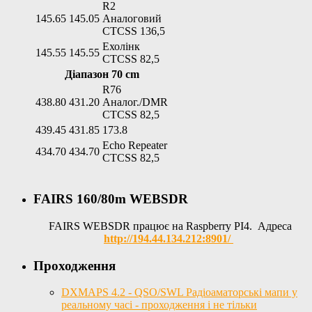
R2
145.65
145.05
Аналоговий
CTCSS 136,5
Ехолінк
145.55
145.55
CTCSS 82,5
Діапазон 70 cm
R76
438.80
431.20
Аналог./DMR
CTCSS 82,5
439.45
431.85
173.8
Echo Repeater
434.70
434.70
CTCSS 82,5
FAIRS 160/80m WEBSDR
FAIRS WEBSDR працює на Raspberry PI4. Адреса
http://194.44.134.212:8901/
Проходження
DXMAPS 4.2 - QSO/SWL Радіоаматорські мапи у
реальному часі - проходження і не тільки