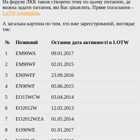
На форумі ЛКК також створено тему по цьому питанню, де
можна задати питання, які Вас цікавлять. Пряме посилання –
LoTW registration
.
А загальна картина по тим, хто вже зареєстрований, виглядає
так:
№
Позивний
Остання дата активності в LOTW
1
EM90WA
09.01.2017
2
EM90WF
02.01.2015
3
EN0WFF
23.09.2016
4
EN90WF
05.06.2015
5
EO15WCW
03.04.2014
6
EO2012W
12.02.2013
7
EO2012WZA
01.05.2014
8
EO90WE
01.01.2017