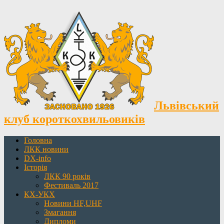
Львівський
клуб короткохвильовиків
Головна
ЛКК новини
DX-info
Історія
ЛКК 90 років
Фестиваль 2017
КХ-УКХ
Новини HF,UHF
Змагання
Дипломи