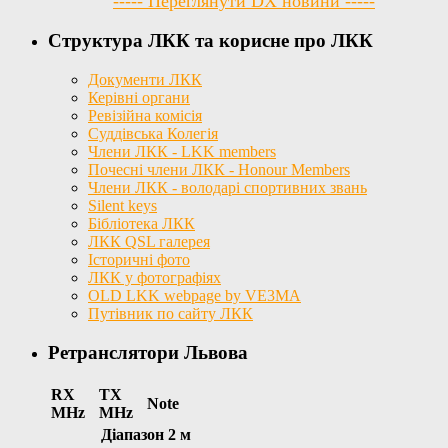
----- Переглянути DX новини -----
Структура ЛКК та корисне про ЛКК
Документи ЛКК
Керівні органи
Ревізійна комісія
Суддівська Колегія
Члени ЛКК - LKK members
Почесні члени ЛКК - Honour Members
Члени ЛКК - володарі спортивних звань
Silent keys
Бібліотека ЛКК
ЛКК QSL галерея
Історичні фото
ЛКК у фотографіях
OLD LKK webpage by VE3MA
Путівник по сайту ЛКК
Ретранслятори Львова
RX
TX
Note
MHz
MHz
Діапазон 2 м