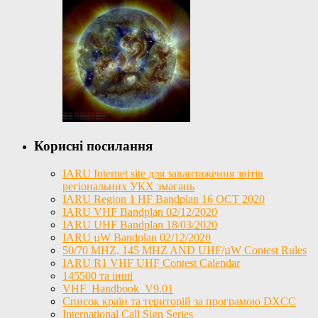
Корисні посилання
IARU Internet site для завантаження звітів
регіональних УКХ змагань
IARU Region 1 HF Bandplan 16 OCT 2020
IARU VHF Bandplan 02/12/2020
IARU UHF Bandplan 18/03/2020
IARU µW Bandplan 02/12/2020
50/70 MHZ, 145 MHZ AND UHF/µW Contest Rules
IARU R1 VHF UHF Contest Calendar
145500 та інші
VHF_Handbook_V9.01
Список країн та територій за програмою DXCC
International Call Sign Series