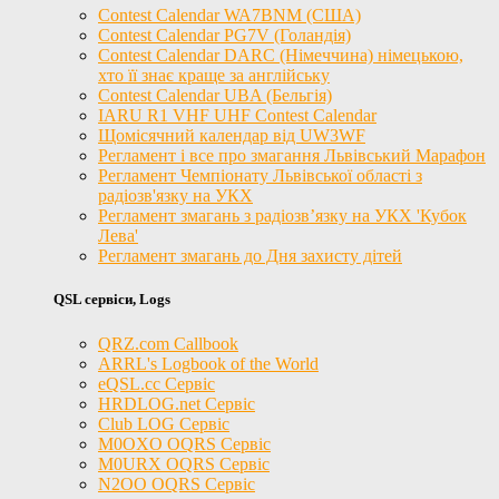
Contest Calendar WA7BNM (США)
Contest Calendar PG7V (Голандія)
Contest Calendar DARC (Німеччина) німецькою,
хто її знає краще за англійську
Contest Calendar UBA (Бельгія)
IARU R1 VHF UHF Contest Calendar
Щомісячний календар від UW3WF
Регламент і все про змагання Львівський Марафон
Регламент Чемпіонату Львівської області з
радіозв'язку на УКХ
Регламент змагань з радіозв’язку на УКХ 'Кубок
Лева'
Регламент змагань до Дня захисту дітей
QSL сервіси, Logs
QRZ.com Callbook
ARRL's Logbook of the World
eQSL.cc Сервіс
HRDLOG.net Сервіс
Club LOG Сервіс
M0OXO OQRS Сервіс
M0URX OQRS Сервіс
N2OO OQRS Сервіс