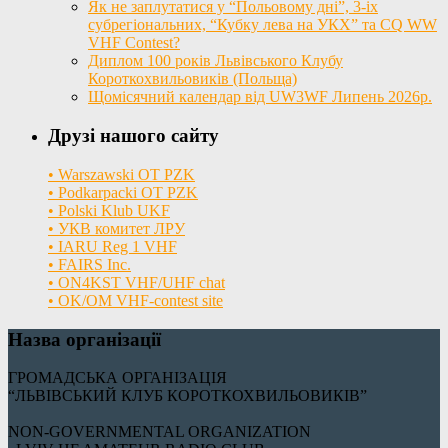
Як не заплутатися у “Польовому дні”, 3-іх
субрегіональних, “Кубку лева на УКХ” та CQ WW
VHF Contest?
Диплом 100 років Львівського Клубу
Короткохвильовиків (Польща)
Щомісячний календар від UW3WF Липень 2026р.
Друзі нашого сайту
• Warszawski OT PZK
• Podkarpacki OT PZK
• Polski Klub UKF
• УКВ комитет ЛРУ
• IARU Reg 1 VHF
• FAIRS Inc.
• ON4KST VHF/UHF chat
• OK/OM VHF-contest site
Назва організації
ГРОМАДСЬКА ОРГАНІЗАЦІЯ
“ЛЬВІВСЬКИЙ КЛУБ КОРОТКОХВИЛЬОВИКІВ”
NON-GOVERNMENTAL ORGANIZATION