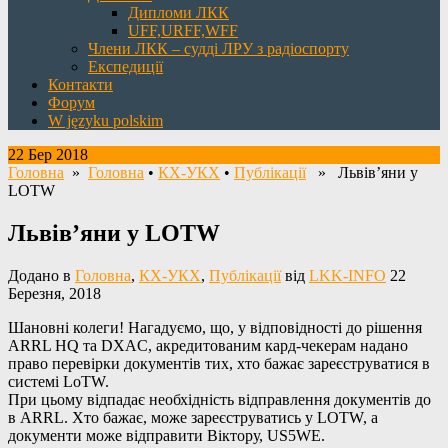
Дипломи ЛКК
UFF,URFF,WFF
Члени ЛКК – судді ЛРУ з радіоспорту
Експедиції
Контакти
Форум
W języku polskim
22 Бер 2018
Головна
»
Головна
•
КХ-УКХ
•
Публікації
» Львів’яни у
LOTW
Львів’яни у LOTW
Додано в
Головна
,
КХ-УКХ
,
Публікації
від
LKK-INFO
22
Березня, 2018
Шановні колеги! Нагадуємо, що, у відповідності до рішення
ARRL HQ та DXAC, акредитованим кард-чекерам надано
право перевірки документів тих, хто бажає зареєструватися в
системі LoTW.
При цьому відпадає необхідність відправлення документів до
в ARRL. Хто бажає, може зареєструватись у LOTW, а
документи може відправити Віктору, US5WE.