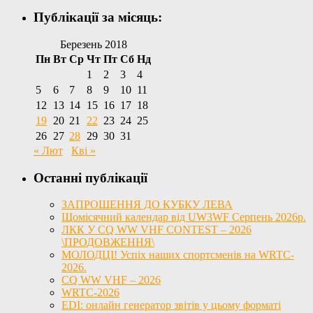
Публікації за місяць:
Березень 2018
Пн
Вт
Ср
Чт
Пт
Сб
Нд
1
2
3
4
5
6
7
8
9
10
11
12
13
14
15
16
17
18
19
20
21
22
23
24
25
26
27
28
29
30
31
« Лют
Кві »
Останні публікації
ЗАПРОШЕННЯ ДО КУБКУ ЛЕВА
Щомісячний календар від UW3WF Серпень 2026р.
ЛКК У CQ WW VHF CONTEST – 2026
\ПРОДОВЖЕННЯ\
МОЛОДЦІ! Успіх наших спортсменів на WRTC-
2026.
CQ WW VHF – 2026
WRTC-2026
EDI: онлайн генератор звітів у цьому форматі