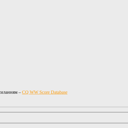
осиланням –
CQ WW Score Database