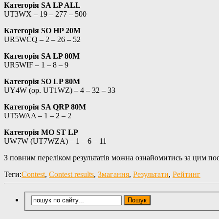
Категорія SA LP ALL
UT3WX – 19 – 277 – 500
Категорія SO HP 20M
UR5WCQ – 2 – 26 – 52
Категорія SA LP 80M
UR5WIF – 1 – 8 – 9
Категорія SO LP 80M
UY4W (op. UT1WZ) – 4 – 32 – 33
Категорія SA QRP 80M
UT5WAA – 1 – 2 – 2
Категорія MO ST LP
UW7W (UT7WZA) – 1 – 6 – 11
З повним переліком результатів можна ознайомитись за цим п
Теги:
Contest
,
Contest results
,
Змагання
,
Результати
,
Рейтинг