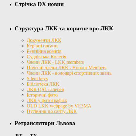
Стрічка DX новин
Структура ЛКК та корисне про ЛКК
Документи ЛКК
Керівні органи
Ревізійна комісія
Суддівська Колегія
Члени ЛКК - LKK members
Почесні члени ЛКК - Honour Members
Члени ЛКК - володарі спортивних звань
Silent keys
Бібліотека ЛКК
ЛКК QSL галерея
Історичні фото
ЛКК у фотографіях
OLD LKK webpage by VE3MA
Путівник по сайту ЛКК
Ретранслятори Львова
RX
TX