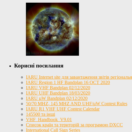
Корисні посилання
IARU Internet site для завантаження звітів регіона
IARU Region 1 HF Bandplan 16 OCT 2020
IARU VHF Bandplan 02/12/2020
IARU UHF Bandplan 18/03/2020
IARU µW Bandplan 02/12/2020
50/70 MHZ, 145 MHZ AND UHF/µW Contest Rules
IARU R1 VHF UHF Contest Calendar
145500 та інші
VHF_Handbook_V9.01
Список країн та територій за програмою DXCC
International Call Sign Series