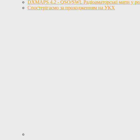
DXMAPS 4.2 - QSO/SWL Радіоаматорські мапи у реал
Спостерігаємо за проходженням на УКХ