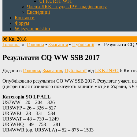
UFF,URFF,WFF
Члени ЛКК – судді ЛРУ з радіоспорту
Експедиції
Контакти
Форум
W języku polskim
06 Кві 2018
Головна
»
Головна
•
Змагання
•
Публікації
» Результати CQ 
Результати CQ WW SSB 2017
Додано в
Головна
,
Змагання
,
Публікації
від
LKK-INFO
6 Квітня
Опубліковано результати CQ WW SSB 2017. Результат участі на
(цифри після позивного показують зайняте місце в Україні, в Євр
Категорія SO LP ALL
US7WW – 20 – 204 – 326
UR5WFP – 26 – 326 – 527
UR5WFJ – 28 – 331 – 534
UR5WAT – 48 – 739 – 1249
UR5WHQ – 49 – 758 – 1281
UR4WWR (op. UR5WLA) – 52 – 875 – 1533