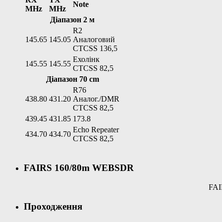
Note
MHz
MHz
Діапазон 2 м
R2
145.65
145.05
Аналоговий
CTCSS 136,5
Ехолінк
145.55
145.55
CTCSS 82,5
Діапазон 70 cm
R76
438.80
431.20
Аналог./DMR
CTCSS 82,5
439.45
431.85
173.8
Echo Repeater
434.70
434.70
CTCSS 82,5
FAIRS 160/80m WEBSDR
FAI
Проходження