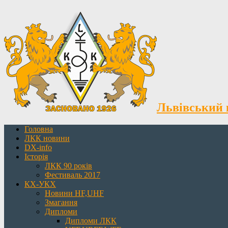
Львівський 
Головна
ЛКК новини
DX-info
Історія
ЛКК 90 років
Фестиваль 2017
КХ-УКХ
Новини HF,UHF
Змагання
Дипломи
Дипломи ЛКК