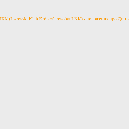
 ЛКК (Lwowski Klub Krótkofalowców LKK) - положення про Дип