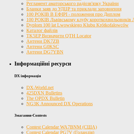
Регламент аматорського радіозв'язку України
Бланки заяв до УДЦР та приклади заповнення
100 РОКІВ В ЕФІРІ - положення про Диплом
100 РОКІВ Львівському клубу короткохвильовиків
Dyplom 100 lat Lwowskiego Klubu Krótkofalowców
Каталог файлів
TK5EP Визначити QTH Locator
Антени DK7ZB
Антени G0KSC
Антени DG7YBN
Інформаційні ресурси
DX інформація
DX-World.net
425DXN Bulletins
The OPDX Bulletin
NG3K Announced DX Operations
Змагання-Contests
Contest Calendar WA7BNM (США)
Contest Calendar PG7V (Голандія)