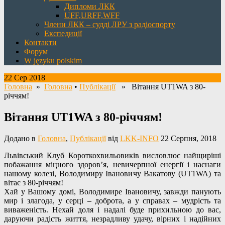
Дипломи ЛКК
UFF,URFF,WFF
Члени ЛКК – судді ЛРУ з радіоспорту
Експедиції
Контакти
Форум
W języku polskim
22 Сер 2018
Головна
»
Головна
•
Публікації
» Вітання UT1WA з 80-
річчям!
Вітання UT1WA з 80-річчям!
Додано в
Головна
,
Публікації
від
LKK-INFO
22 Серпня, 2018
Львівський Клуб Короткохвильовиків висловлює найщиріші
побажання міцного здоров’я, невичерпної енергії і наснаги
нашому колезі, Володимиру Івановичу Вакатову (UT1WA) та
вітає з 80-річчям!
Хай у Вашому домі, Володимире Івановичу, завжди панують
мир і злагода, у серці – доброта, а у справах – мудрість та
виваженість. Нехай доля і надалі буде прихильною до вас,
даруючи радість життя, незрадливу удачу, вірних і надійних