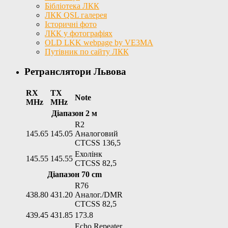
Бібліотека ЛКК
ЛКК QSL галерея
Історичні фото
ЛКК у фотографіях
OLD LKK webpage by VE3MA
Путівник по сайту ЛКК
Ретранслятори Львова
RX
TX
Note
MHz
MHz
Діапазон 2 м
R2
145.65
145.05
Аналоговий
CTCSS 136,5
Ехолінк
145.55
145.55
CTCSS 82,5
Діапазон 70 cm
R76
438.80
431.20
Аналог./DMR
CTCSS 82,5
439.45
431.85
173.8
Echo Repeater