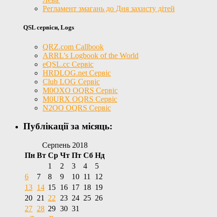
Регламент змагань до Дня захисту дітей
QSL сервіси, Logs
QRZ.com Callbook
ARRL's Logbook of the World
eQSL.cc Сервіс
HRDLOG.net Сервіс
Club LOG Сервіс
M0OXO OQRS Сервіс
M0URX OQRS Сервіс
N2OO OQRS Сервіс
Публікації за місяць:
Серпень 2018
Пн
Вт
Ср
Чт
Пт
Сб
Нд
1
2
3
4
5
6
7
8
9
10
11
12
13
14
15
16
17
18
19
20
21
22
23
24
25
26
27
28
29
30
31