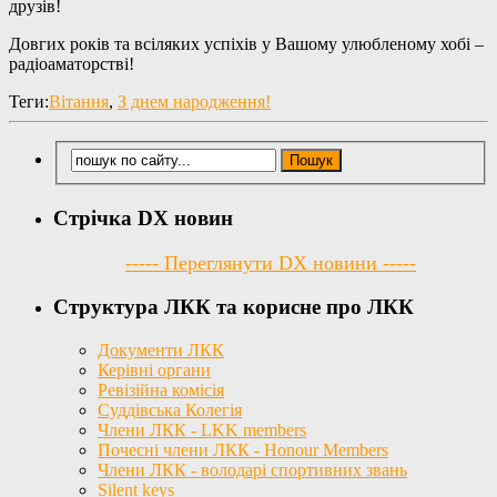
друзів!
Довгих років та всіляких успіхів у Вашому улюбленому хобі –
радіоаматорствi!
Теги:
Вітання
,
З днем народження!
Стрічка DX новин
----- Переглянути DX новини -----
Структура ЛКК та корисне про ЛКК
Документи ЛКК
Керівні органи
Ревізійна комісія
Суддівська Колегія
Члени ЛКК - LKK members
Почесні члени ЛКК - Honour Members
Члени ЛКК - володарі спортивних звань
Silent keys