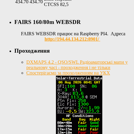
434.70
434.70
CTCSS 82,5
FAIRS 160/80m WEBSDR
FAIRS WEBSDR працює на Raspberry PI4. Адреса
http://194.44.134.212:8901/
Проходження
DXMAPS 4.2 - QSO/SWL Радіоаматорські мапи у
реальному часі - проходження і не тільки
Спостерігаємо за проходженням на УКХ