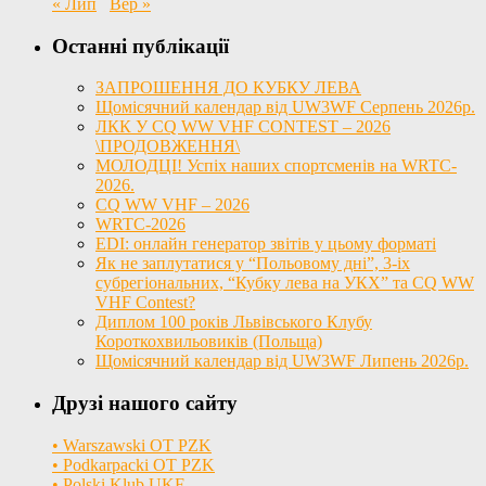
« Лип
Вер »
Останні публікації
ЗАПРОШЕННЯ ДО КУБКУ ЛЕВА
Щомісячний календар від UW3WF Серпень 2026р.
ЛКК У CQ WW VHF CONTEST – 2026
\ПРОДОВЖЕННЯ\
МОЛОДЦІ! Успіх наших спортсменів на WRTC-
2026.
CQ WW VHF – 2026
WRTC-2026
EDI: онлайн генератор звітів у цьому форматі
Як не заплутатися у “Польовому дні”, 3-іх
субрегіональних, “Кубку лева на УКХ” та CQ WW
VHF Contest?
Диплом 100 років Львівського Клубу
Короткохвильовиків (Польща)
Щомісячний календар від UW3WF Липень 2026р.
Друзі нашого сайту
• Warszawski OT PZK
• Podkarpacki OT PZK
• Polski Klub UKF