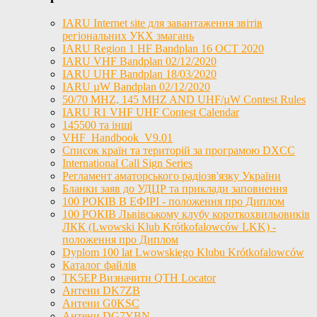
IARU Internet site для завантаження звітів
регіональних УКХ змагань
IARU Region 1 HF Bandplan 16 OCT 2020
IARU VHF Bandplan 02/12/2020
IARU UHF Bandplan 18/03/2020
IARU µW Bandplan 02/12/2020
50/70 MHZ, 145 MHZ AND UHF/µW Contest Rules
IARU R1 VHF UHF Contest Calendar
145500 та інші
VHF_Handbook_V9.01
Список країн та територій за програмою DXCC
International Call Sign Series
Регламент аматорського радіозв'язку України
Бланки заяв до УДЦР та приклади заповнення
100 РОКІВ В ЕФІРІ - положення про Диплом
100 РОКІВ Львівському клубу короткохвильовиків
ЛКК (Lwowski Klub Krótkofalowców LKK) -
положення про Диплом
Dyplom 100 lat Lwowskiego Klubu Krótkofalowców
Каталог файлів
TK5EP Визначити QTH Locator
Антени DK7ZB
Антени G0KSC
Антени DG7YBN