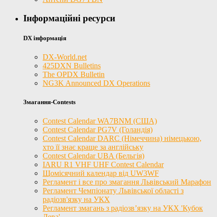
Інформаційні ресурси
DX інформація
DX-World.net
425DXN Bulletins
The OPDX Bulletin
NG3K Announced DX Operations
Змагання-Contests
Contest Calendar WA7BNM (США)
Contest Calendar PG7V (Голандія)
Contest Calendar DARC (Німеччина) німецькою,
хто її знає краще за англійську
Contest Calendar UBA (Бельгія)
IARU R1 VHF UHF Contest Calendar
Щомісячний календар від UW3WF
Регламент і все про змагання Львівський Марафон
Регламент Чемпіонату Львівської області з
радіозв'язку на УКХ
Регламент змагань з радіозв’язку на УКХ 'Кубок
Лева'