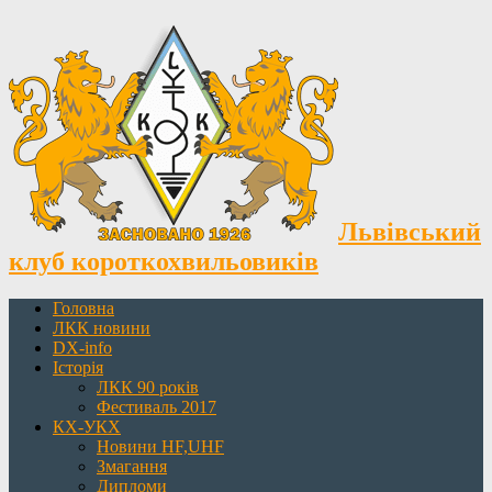
Львівський
клуб короткохвильовиків
Головна
ЛКК новини
DX-info
Історія
ЛКК 90 років
Фестиваль 2017
КХ-УКХ
Новини HF,UHF
Змагання
Дипломи