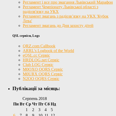
Регламент і все про змагання Львівський Марафон
Регламент Чемпіонату Львівської області з
радіозв'язку на УКХ
Регламент змагань з радіозв’язку на УКХ 'Кубок
Лева'
Регламент змагань до Дня захисту дітей
QSL сервіси, Logs
QRZ.com Callbook
ARRL's Logbook of the World
eQSL.cc Сервіс
HRDLOG.net Сервіс
Club LOG Сервіс
M0OXO OQRS Сервіс
M0URX OQRS Сервіс
N2OO OQRS Сервіс
Публікації за місяць:
Серпень 2018
Пн
Вт
Ср
Чт
Пт
Сб
Нд
1
2
3
4
5
6
7
8
9
10
11
12