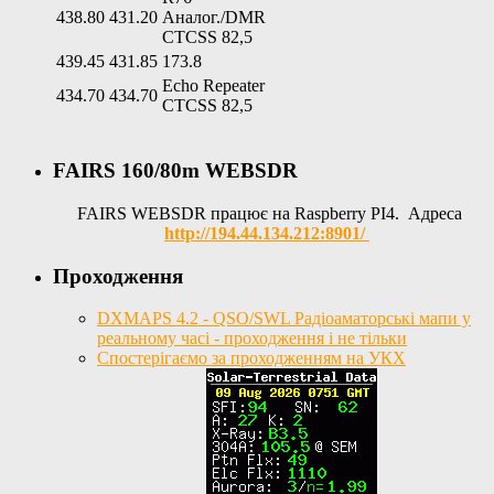
438.80
431.20
Аналог./DMR
CTCSS 82,5
439.45
431.85
173.8
Echo Repeater
434.70
434.70
CTCSS 82,5
FAIRS 160/80m WEBSDR
FAIRS WEBSDR працює на Raspberry PI4. Адреса
http://194.44.134.212:8901/
Проходження
DXMAPS 4.2 - QSO/SWL Радіоаматорські мапи у
реальному часі - проходження і не тільки
Спостерігаємо за проходженням на УКХ