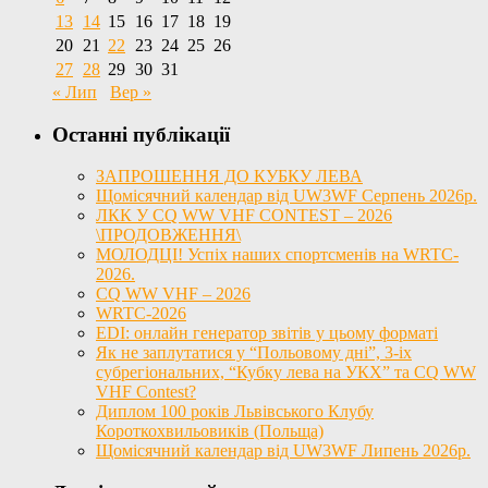
13
14
15
16
17
18
19
20
21
22
23
24
25
26
27
28
29
30
31
« Лип
Вер »
Останні публікації
ЗАПРОШЕННЯ ДО КУБКУ ЛЕВА
Щомісячний календар від UW3WF Серпень 2026р.
ЛКК У CQ WW VHF CONTEST – 2026
\ПРОДОВЖЕННЯ\
МОЛОДЦІ! Успіх наших спортсменів на WRTC-
2026.
CQ WW VHF – 2026
WRTC-2026
EDI: онлайн генератор звітів у цьому форматі
Як не заплутатися у “Польовому дні”, 3-іх
субрегіональних, “Кубку лева на УКХ” та CQ WW
VHF Contest?
Диплом 100 років Львівського Клубу
Короткохвильовиків (Польща)
Щомісячний календар від UW3WF Липень 2026р.