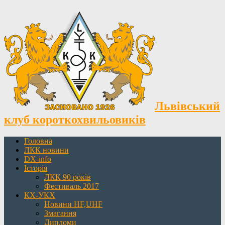
Львівський
клуб короткохвильовиків
Головна
ЛКК новини
DX-info
Історія
ЛКК 90 років
Фестиваль 2017
КХ-УКХ
Новини HF,UHF
Змагання
Дипломи