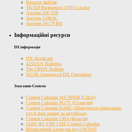
Каталог файлів
TK5EP Визначити QTH Locator
Антени DK7ZB
Антени G0KSC
Антени DG7YBN
Інформаційні ресурси
DX інформація
DX-World.net
425DXN Bulletins
The OPDX Bulletin
NG3K Announced DX Operations
Змагання-Contests
Contest Calendar WA7BNM (США)
Contest Calendar PG7V (Голандія)
Contest Calendar DARC (Німеччина) німецькою,
хто її знає краще за англійську
Contest Calendar UBA (Бельгія)
IARU R1 VHF UHF Contest Calendar
Щомісячний календар від UW3WF