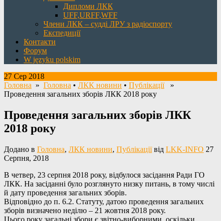
Дипломи ЛКК
UFF,URFF,WFF
Члени ЛКК – судді ЛРУ з радіоспорту
Експедиції
Контакти
Форум
W języku polskim
27 Сер 2018
Головна
»
Головна
•
ЛКК новини
•
Публікації
»
Проведення загальних зборів ЛКК 2018 року
Проведення загальних зборів ЛКК
2018 року
Додано в
Головна
,
ЛКК новини
,
Публікації
від
LKK-INFO
27
Серпня, 2018
В четвер, 23 серпня 2018 року, відбулося засідання Ради ГО
ЛКК. На засіданні було розглянуто низку питань, в тому числі
й дату проведення загальних зборів.
Відповідно до п. 6.2. Статуту, датою проведення загальних
зборів визначено неділю – 21 жовтня 2018 року.
Цього року загальні збори є звітно-виборними, оскільки,