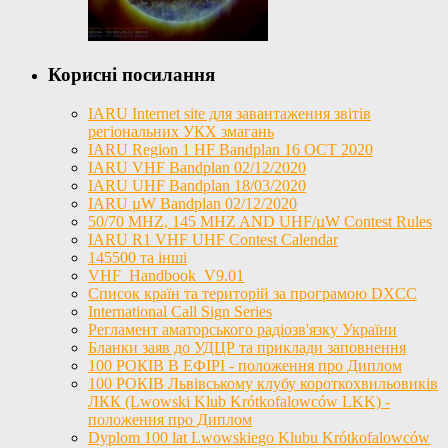
Корисні посилання
IARU Internet site для завантаження звітів
регіональних УКХ змагань
IARU Region 1 HF Bandplan 16 OCT 2020
IARU VHF Bandplan 02/12/2020
IARU UHF Bandplan 18/03/2020
IARU µW Bandplan 02/12/2020
50/70 MHZ, 145 MHZ AND UHF/µW Contest Rules
IARU R1 VHF UHF Contest Calendar
145500 та інші
VHF_Handbook_V9.01
Список країн та територій за програмою DXCC
International Call Sign Series
Регламент аматорського радіозв'язку України
Бланки заяв до УДЦР та приклади заповнення
100 РОКІВ В ЕФІРІ - положення про Диплом
100 РОКІВ Львівському клубу короткохвильовиків
ЛКК (Lwowski Klub Krótkofalowców LKK) -
положення про Диплом
Dyplom 100 lat Lwowskiego Klubu Krótkofalowców