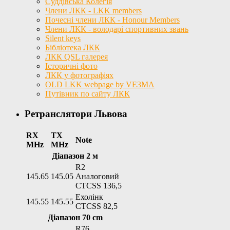
Суддівська Колегія
Члени ЛКК - LKK members
Почесні члени ЛКК - Honour Members
Члени ЛКК - володарі спортивних звань
Silent keys
Бібліотека ЛКК
ЛКК QSL галерея
Історичні фото
ЛКК у фотографіях
OLD LKK webpage by VE3MA
Путівник по сайту ЛКК
Ретранслятори Львова
RX
TX
Note
MHz
MHz
Діапазон 2 м
R2
145.65
145.05
Аналоговий
CTCSS 136,5
Ехолінк
145.55
145.55
CTCSS 82,5
Діапазон 70 cm
R76