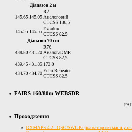
Діапазон 2 м
R2
145.65
145.05
Аналоговий
CTCSS 136,5
Ехолінк
145.55
145.55
CTCSS 82,5
Діапазон 70 cm
R76
438.80
431.20
Аналог./DMR
CTCSS 82,5
439.45
431.85
173.8
Echo Repeater
434.70
434.70
CTCSS 82,5
FAIRS 160/80m WEBSDR
FAI
Проходження
DXMAPS 4.2 - QSO/SWL Радіоаматорські мапи у реал