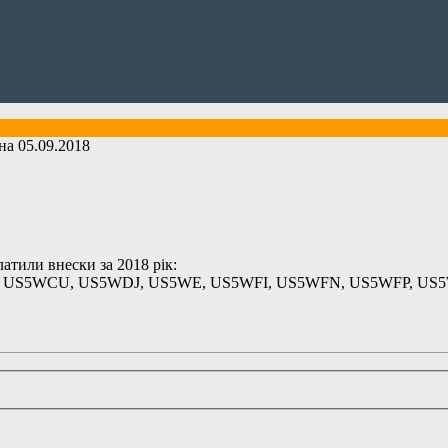
а 05.09.2018
латили внески за 2018 рік:
S5WCU, US5WDJ, US5WE, US5WFI, US5WFN, US5WFP, US5W