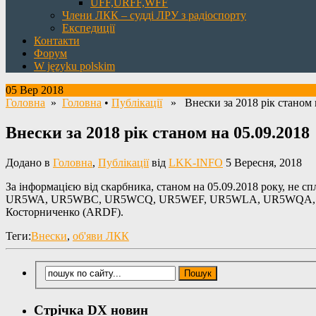
UFF,URFF,WFF
Члени ЛКК – судді ЛРУ з радіоспорту
Експедиції
Контакти
Форум
W języku polskim
05 Вер 2018
Головна
»
Головна
•
Публікації
» Внески за 2018 рік станом н
Внески за 2018 рік станом на 05.09.2018
Додано в
Головна
,
Публікації
від
LKK-INFO
5 Вересня, 2018
За інформацією від скарбника, станом на 05.09.2018 року, не сп
UR5WA, UR5WBC, UR5WCQ, UR5WEF, UR5WLA, UR5WQA, U
Косторниченко (ARDF).
Теги:
Внески
,
об'яви ЛКК
Стрічка DX новин