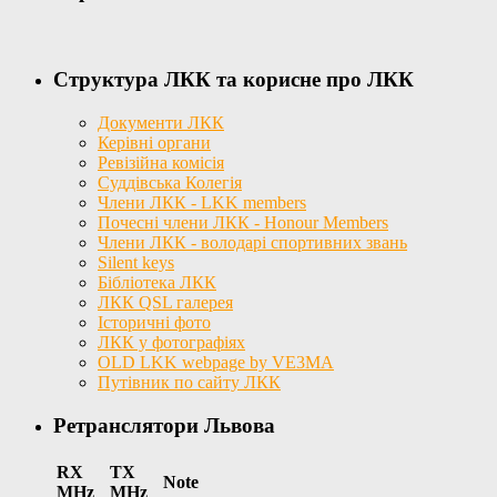
Структура ЛКК та корисне про ЛКК
Документи ЛКК
Керівні органи
Ревізійна комісія
Суддівська Колегія
Члени ЛКК - LKK members
Почесні члени ЛКК - Honour Members
Члени ЛКК - володарі спортивних звань
Silent keys
Бібліотека ЛКК
ЛКК QSL галерея
Історичні фото
ЛКК у фотографіях
OLD LKK webpage by VE3MA
Путівник по сайту ЛКК
Ретранслятори Львова
RX
TX
Note
MHz
MHz