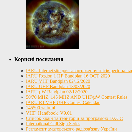
Корисні посилання
IARU Internet site для завантаження звітів регіона
IARU Region 1 HF Bandplan 16 OCT 2020
IARU VHF Bandplan 02/12/2020
IARU UHF Bandplan 18/03/2020
IARU µW Bandplan 02/12/2020
50/70 MHZ, 145 MHZ AND UHF/µW Contest Rules
IARU R1 VHF UHF Contest Calendar
145500 та інші
VHF_Handbook_V9.01
Список країн та територій за програмою DXCC
International Call Sign Series
Регламент аматорського радіозв'язку України