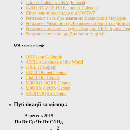
Contest Calendar UBA (Бельгія)
IARU R1 VHF UHF Contest Calendar
Щомісячний календар від UW3WF
Регламент і все про змагання Львівський Марафон
Регламент Чемпіонату Львівської області з радіозв'
Регламент змагань з радіозв’язку на УКХ 'Кубок Лев
Регламент змагань до Дня захисту дітей
QSL сервіси, Logs
QRZ.com Callbook
ARRL's Logbook of the World
eQSL.cc Сервіс
HRDLOG.net Сервіс
Club LOG Сервіс
M0OXO OQRS Сервіс
M0URX OQRS Сервіс
N2OO OQRS Сервіс
Публікації за місяць:
Вересень 2018
Пн
Вт
Ср
Чт
Пт
Сб
Нд
1
2