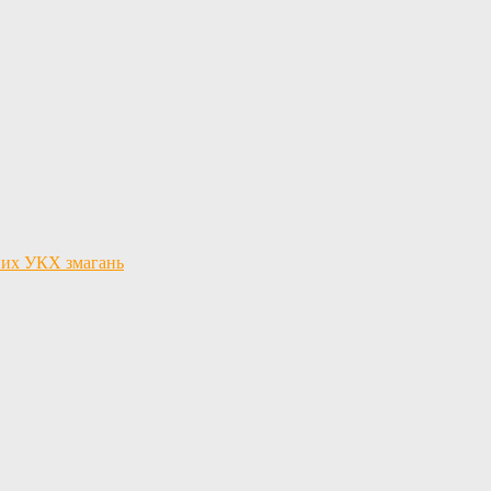
льних УКХ змагань