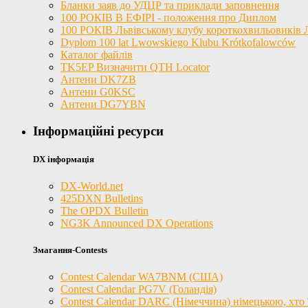
Бланки заяв до УДЦР та приклади заповнення
100 РОКІВ В ЕФІРІ - положення про Диплом
100 РОКІВ Львівському клубу короткохвильовиків
Dyplom 100 lat Lwowskiego Klubu Krótkofalowców
Каталог файлів
TK5EP Визначити QTH Locator
Антени DK7ZB
Антени G0KSC
Антени DG7YBN
Інформаційні ресурси
DX інформація
DX-World.net
425DXN Bulletins
The OPDX Bulletin
NG3K Announced DX Operations
Змагання-Contests
Contest Calendar WA7BNM (США)
Contest Calendar PG7V (Голандія)
Contest Calendar DARC (Німеччина) німецькою, хто ї