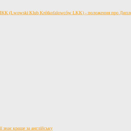
 ЛКК (Lwowski Klub Krótkofalowców LKK) - положення про Дип
ї знає краще за англійську