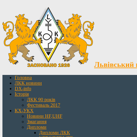
Львівський 
Головна
ЛКК новини
DX-info
Історія
ЛКК 90 років
Фестиваль 2017
КХ-УКХ
Новини HF,UHF
Змагання
Дипломи
Дипломи ЛКК