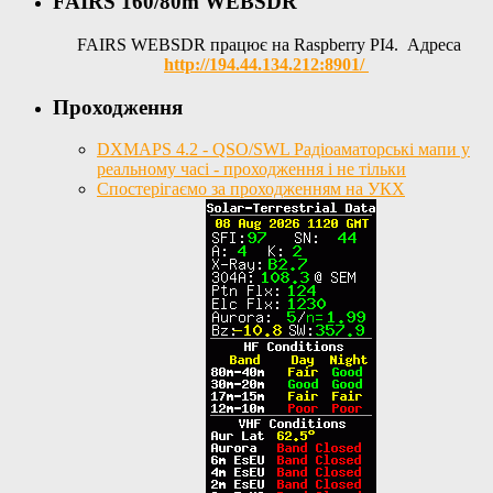
FAIRS 160/80m WEBSDR
FAIRS WEBSDR працює на Raspberry PI4. Адреса
http://194.44.134.212:8901/
Проходження
DXMAPS 4.2 - QSO/SWL Радіоаматорські мапи у
реальному часі - проходження і не тільки
Спостерігаємо за проходженням на УКХ