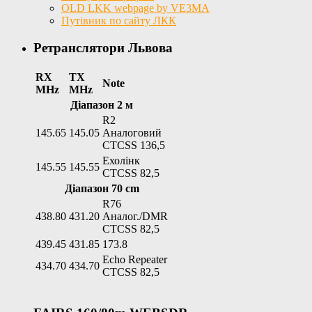
OLD LKK webpage by VE3MA
Путівник по сайту ЛКК
Ретранслятори Львова
RX
TX
Note
MHz
MHz
Діапазон 2 м
R2
145.65
145.05
Аналоговий
CTCSS 136,5
Ехолінк
145.55
145.55
CTCSS 82,5
Діапазон 70 cm
R76
438.80
431.20
Аналог./DMR
CTCSS 82,5
439.45
431.85
173.8
Echo Repeater
434.70
434.70
CTCSS 82,5