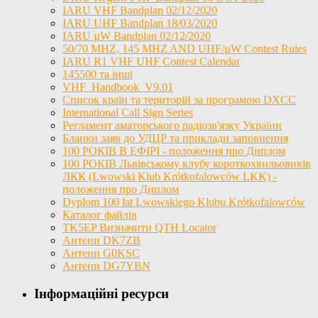
IARU VHF Bandplan 02/12/2020
IARU UHF Bandplan 18/03/2020
IARU µW Bandplan 02/12/2020
50/70 MHZ, 145 MHZ AND UHF/µW Contest Rules
IARU R1 VHF UHF Contest Calendar
145500 та інші
VHF_Handbook_V9.01
Список країн та територій за програмою DXCC
International Call Sign Series
Регламент аматорського радіозв'язку України
Бланки заяв до УДЦР та приклади заповнення
100 РОКІВ В ЕФІРІ - положення про Диплом
100 РОКІВ Львівському клубу короткохвильовиків
ЛКК (Lwowski Klub Krótkofalowców LKK) -
положення про Диплом
Dyplom 100 lat Lwowskiego Klubu Krótkofalowców
Каталог файлів
TK5EP Визначити QTH Locator
Антени DK7ZB
Антени G0KSC
Антени DG7YBN
Інформаційні ресурси