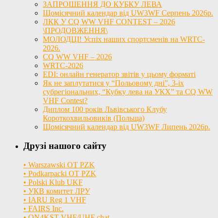
ЗАПРОШЕННЯ ДО КУБКУ ЛЕВА
Щомісячний календар від UW3WF Серпень 2026р.
ЛКК У CQ WW VHF CONTEST – 2026
\ПРОДОВЖЕННЯ\
МОЛОДЦІ! Успіх наших спортсменів на WRTC-
2026.
CQ WW VHF – 2026
WRTC-2026
EDI: онлайн генератор звітів у цьому форматі
Як не заплутатися у “Польовому дні”, 3-іх
субрегіональних, “Кубку лева на УКХ” та CQ WW
VHF Contest?
Диплом 100 років Львівського Клубу
Короткохвильовиків (Польща)
Щомісячний календар від UW3WF Липень 2026р.
Друзі нашого сайту
• Warszawski OT PZK
• Podkarpacki OT PZK
• Polski Klub UKF
• УКВ комитет ЛРУ
• IARU Reg 1 VHF
• FAIRS Inc.
• ON4KST VHF/UHF chat