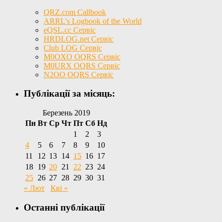
QRZ.com Callbook
ARRL's Logbook of the World
eQSL.cc Сервіс
HRDLOG.net Сервіс
Club LOG Сервіс
M0OXO OQRS Сервіс
M0URX OQRS Сервіс
N2OO OQRS Сервіс
Публікації за місяць:
Березень 2019
Пн
Вт
Ср
Чт
Пт
Сб
Нд
1
2
3
4
5
6
7
8
9
10
11
12
13
14
15
16
17
18
19
20
21
22
23
24
25
26
27
28
29
30
31
« Лют
Кві »
Останні публікації