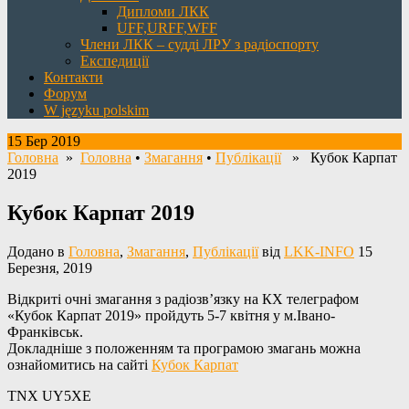
Дипломи ЛКК
UFF,URFF,WFF
Члени ЛКК – судді ЛРУ з радіоспорту
Експедиції
Контакти
Форум
W języku polskim
15 Бер 2019
Головна
»
Головна
•
Змагання
•
Публікації
» Кубок Карпат
2019
Кубок Карпат 2019
Додано в
Головна
,
Змагання
,
Публікації
від
LKK-INFO
15
Березня, 2019
Відкриті очні змагання з радіозв’язку на КХ телеграфом
«Кубок Карпат 2019» пройдуть 5-7 квітня у м.Івано-
Франківськ.
Докладніше з положенням та програмою змагань можна
ознайомитись на сайті
Кубок Карпат
TNX UY5XE