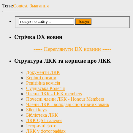
Теги:
Contest
,
Змагання
Стрічка DX новин
----- Переглянути DX новини -----
Структура ЛКК та корисне про ЛКК
Документи ЛКК
Керівні органи
Ревізійна комісія
Суддівська Колегія
Члени ЛКК - LKK members
Почесні члени ЛКК - Honour Members
Члени ЛКК - володарі спортивних звань
Silent keys
Бібліотека ЛКК
ЛКК QSL галерея
Історичні фото
ЛКК у фотографіях