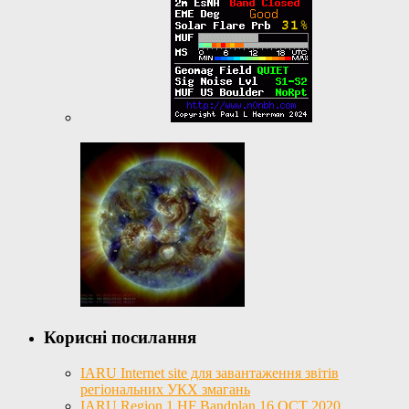
Корисні посилання
IARU Internet site для завантаження звітів
регіональних УКХ змагань
IARU Region 1 HF Bandplan 16 OCT 2020