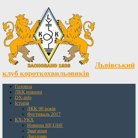
Львівський
клуб короткохвильовиків
Головна
ЛКК новини
DX-info
Історія
ЛКК 90 років
Фестиваль 2017
КХ-УКХ
Новини HF,UHF
Змагання
Дипломи