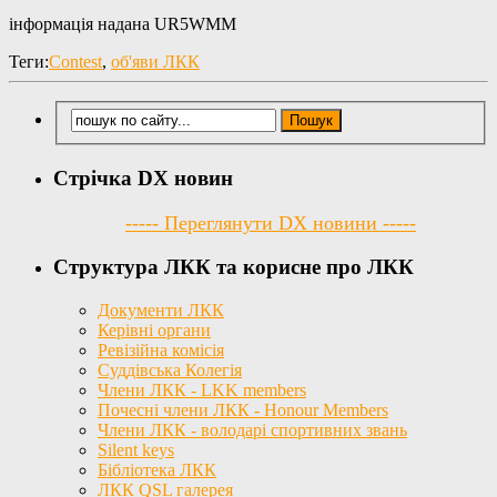
інформація надана UR5WMM
Теги:
Contest
,
об'яви ЛКК
Стрічка DX новин
----- Переглянути DX новини -----
Структура ЛКК та корисне про ЛКК
Документи ЛКК
Керівні органи
Ревізійна комісія
Суддівська Колегія
Члени ЛКК - LKK members
Почесні члени ЛКК - Honour Members
Члени ЛКК - володарі спортивних звань
Silent keys
Бібліотека ЛКК
ЛКК QSL галерея