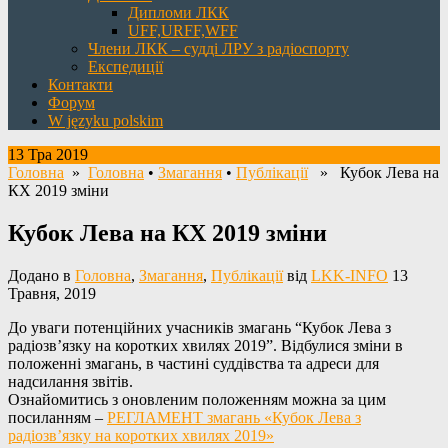
Дипломи ЛКК
UFF,URFF,WFF
Члени ЛКК – судді ЛРУ з радіоспорту
Експедиції
Контакти
Форум
W języku polskim
13 Тра 2019
Головна
»
Головна
•
Змагання
•
Публікації
» Кубок Лева на
КХ 2019 зміни
Кубок Лева на КХ 2019 зміни
Додано в
Головна
,
Змагання
,
Публікації
від
LKK-INFO
13
Травня, 2019
До уваги потенційних учасників змагань “Кубок Лева з
радіозв’язку на коротких хвилях 2019”. Відбулися зміни в
положенні змагань,
в частині суддівства та адреси для
надсилання звітів.
Ознайомитись з оновленим положенням можна за цим
посиланням –
РЕГЛАМЕНТ змагань «Кубок Лева з
радіозв’язку на коротких хвилях 2019»