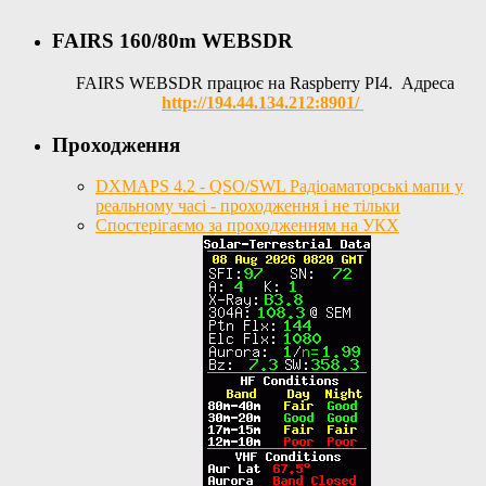
FAIRS 160/80m WEBSDR
FAIRS WEBSDR працює на Raspberry PI4. Адреса
http://194.44.134.212:8901/
Проходження
DXMAPS 4.2 - QSO/SWL Радіоаматорські мапи у
реальному часі - проходження і не тільки
Спостерігаємо за проходженням на УКХ