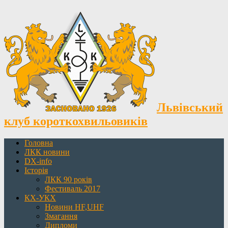
Львівський
клуб короткохвильовиків
Головна
ЛКК новини
DX-info
Історія
ЛКК 90 років
Фестиваль 2017
КХ-УКХ
Новини HF,UHF
Змагання
Дипломи