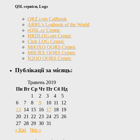
QSL сервіси, Logs
QRZ.com Callbook
ARRL's Logbook of the World
eQSL.cc Сервіс
HRDLOG.net Сервіс
Club LOG Сервіс
M0OXO OQRS Сервіс
M0URX OQRS Сервіс
N2OO OQRS Сервіс
Публікації за місяць:
Травень 2019
Пн
Вт
Ср
Чт
Пт
Сб
Нд
1
2
3
4
5
6
7
8
9
10
11
12
13
14
15
16
17
18
19
20
21
22
23
24
25
26
27
28
29
30
31
« Кві
Чер »