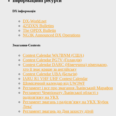
Інформаційні ресурси
DX інформація
DX-World.net
425DXN Bulletins
The OPDX Bulletin
NG3K Announced DX Operations
Змагання-Contests
Contest Calendar WA7BNM (США)
Contest Calendar PG7V (Голандія)
Contest Calendar DARC (Німеччина) німецькою,
хто її знає краще за англійську
Contest Calendar UBA (Бельгія)
IARU R1 VHF UHF Contest Calendar
Щомісячний календар від UW3WF
Регламент і все про змагання Львівський Марафон
Регламент Чемпіонату Львівської області з
радіозв'язку на УКХ
Регламент змагань з радіозв’язку на УКХ 'Кубок
Лева'
Регламент змагань до Дня захисту дітей