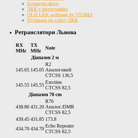
Історичні фото
ЛКК у фотографіях
OLD LKK webpage by VE3MA
Путівник по сайту ЛКК
Ретранслятори Львова
RX
TX
Note
MHz
MHz
Діапазон 2 м
R2
145.65
145.05
Аналоговий
CTCSS 136,5
Ехолінк
145.55
145.55
CTCSS 82,5
Діапазон 70 cm
R76
438.80
431.20
Аналог./DMR
CTCSS 82,5
439.45
431.85
173.8
Echo Repeater
434.70
434.70
CTCSS 82,5