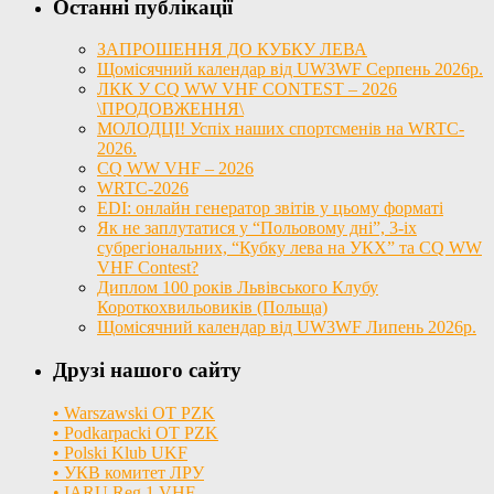
Останні публікації
ЗАПРОШЕННЯ ДО КУБКУ ЛЕВА
Щомісячний календар від UW3WF Серпень 2026р.
ЛКК У CQ WW VHF CONTEST – 2026
\ПРОДОВЖЕННЯ\
МОЛОДЦІ! Успіх наших спортсменів на WRTC-
2026.
CQ WW VHF – 2026
WRTC-2026
EDI: онлайн генератор звітів у цьому форматі
Як не заплутатися у “Польовому дні”, 3-іх
субрегіональних, “Кубку лева на УКХ” та CQ WW
VHF Contest?
Диплом 100 років Львівського Клубу
Короткохвильовиків (Польща)
Щомісячний календар від UW3WF Липень 2026р.
Друзі нашого сайту
• Warszawski OT PZK
• Podkarpacki OT PZK
• Polski Klub UKF
• УКВ комитет ЛРУ
• IARU Reg 1 VHF