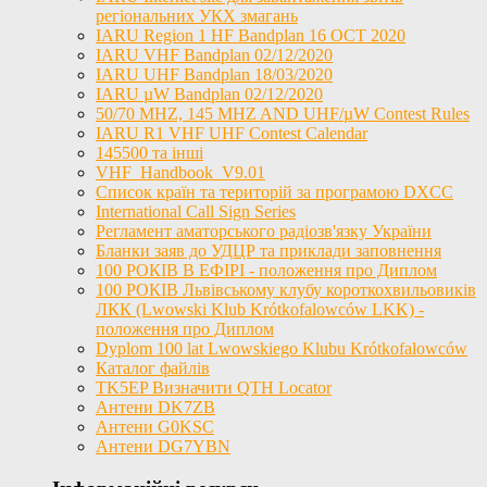
регіональних УКХ змагань
IARU Region 1 HF Bandplan 16 OCT 2020
IARU VHF Bandplan 02/12/2020
IARU UHF Bandplan 18/03/2020
IARU µW Bandplan 02/12/2020
50/70 MHZ, 145 MHZ AND UHF/µW Contest Rules
IARU R1 VHF UHF Contest Calendar
145500 та інші
VHF_Handbook_V9.01
Список країн та територій за програмою DXCC
International Call Sign Series
Регламент аматорського радіозв'язку України
Бланки заяв до УДЦР та приклади заповнення
100 РОКІВ В ЕФІРІ - положення про Диплом
100 РОКІВ Львівському клубу короткохвильовиків
ЛКК (Lwowski Klub Krótkofalowców LKK) -
положення про Диплом
Dyplom 100 lat Lwowskiego Klubu Krótkofalowców
Каталог файлів
TK5EP Визначити QTH Locator
Антени DK7ZB
Антени G0KSC
Антени DG7YBN