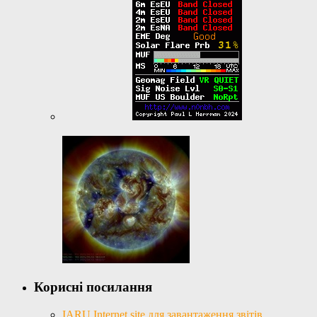
Корисні посилання
IARU Internet site для завантаження звітів