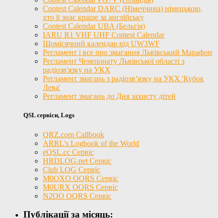
Contest Calendar DARC (Німеччина) німецькою,
хто її знає краще за англійську
Contest Calendar UBA (Бельгія)
IARU R1 VHF UHF Contest Calendar
Щомісячний календар від UW3WF
Регламент і все про змагання Львівський Марафон
Регламент Чемпіонату Львівської області з
радіозв'язку на УКХ
Регламент змагань з радіозв’язку на УКХ 'Кубок
Лева'
Регламент змагань до Дня захисту дітей
QSL сервіси, Logs
QRZ.com Callbook
ARRL's Logbook of the World
eQSL.cc Сервіс
HRDLOG.net Сервіс
Club LOG Сервіс
M0OXO OQRS Сервіс
M0URX OQRS Сервіс
N2OO OQRS Сервіс
Публікації за місяць: