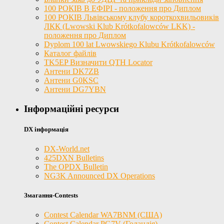
100 РОКІВ В ЕФІРІ - положення про Диплом
100 РОКІВ Львівському клубу короткохвильовиків
ЛКК (Lwowski Klub Krótkofalowców LKK) -
положення про Диплом
Dyplom 100 lat Lwowskiego Klubu Krótkofalowców
Каталог файлів
TK5EP Визначити QTH Locator
Антени DK7ZB
Антени G0KSC
Антени DG7YBN
Інформаційні ресурси
DX інформація
DX-World.net
425DXN Bulletins
The OPDX Bulletin
NG3K Announced DX Operations
Змагання-Contests
Contest Calendar WA7BNM (США)
Contest Calendar PG7V (Голандія)