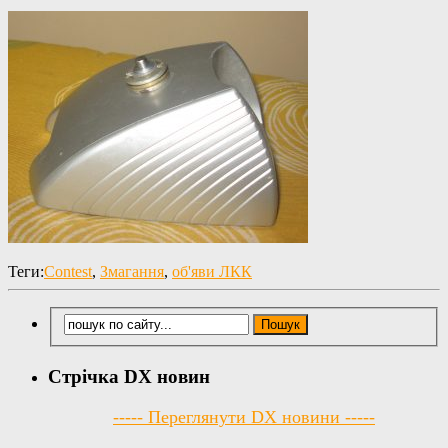
Теги:
Contest
,
Змагання
,
об'яви ЛКК
Стрічка DX новин
----- Переглянути DX новини -----