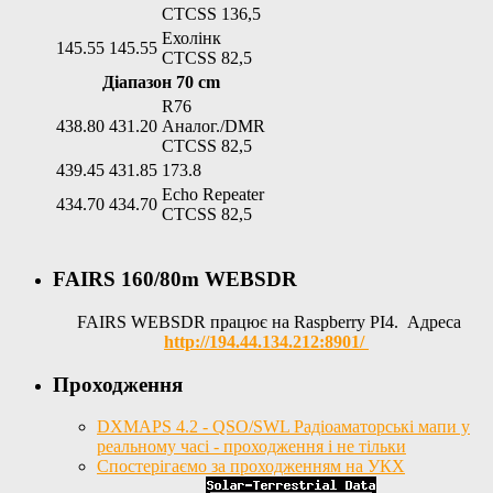
CTCSS 136,5
Ехолінк
145.55
145.55
CTCSS 82,5
Діапазон 70 cm
R76
438.80
431.20
Аналог./DMR
CTCSS 82,5
439.45
431.85
173.8
Echo Repeater
434.70
434.70
CTCSS 82,5
FAIRS 160/80m WEBSDR
FAIRS WEBSDR працює на Raspberry PI4. Адреса
http://194.44.134.212:8901/
Проходження
DXMAPS 4.2 - QSO/SWL Радіоаматорські мапи у
реальному часі - проходження і не тільки
Спостерігаємо за проходженням на УКХ