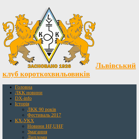
Львівський
клуб короткохвильовиків
Головна
ЛКК новини
DX-info
Історія
ЛКК 90 років
Фестиваль 2017
КХ-УКХ
Новини HF,UHF
Змагання
Дипломи