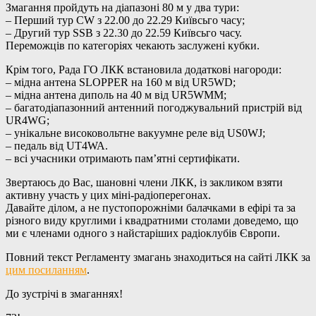
Змагання пройдуть на діапазоні 80 м у два тури:
– Перший тур CW з 22.00 до 22.29 Київсьго часу;
– Другий тур SSB з 22.30 до 22.59 Київсьго часу.
Переможців по категоріях чекають заслужені кубки.
Крім того, Рада ГО ЛКК встановила додаткові нагороди:
– мідна антена SLOPPER на 160 м від UR5WD;
– мідна антена диполь на 40 м від UR5WMM;
– багатодіапазонний антенний погоджувальний пристрій від
UR4WG;
– унікальне високовольтне вакуумне реле від US0WJ;
– педаль від UT4WA.
– всі учасники отримають пам’ятні сертифікати.
Звертаюсь до Вас, шановні члени ЛКК, із закликом взяти
активну участь у цих міні-радіоперегонах.
Давайте ділом, а не пустопорожніми балачками в ефірі та за
різного виду круглими і квадратними столами доведемо, що
ми є членами одного з найстаріших радіоклубів Європи.
Повний текст Регламенту змагань знаходиться на сайті ЛКК за
цим посиланням
.
До зустрічі в змаганнях!