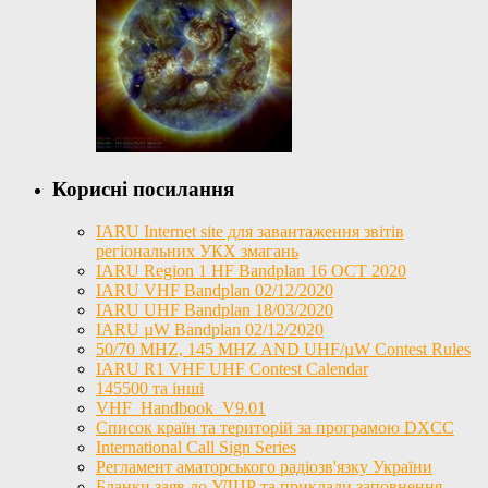
Корисні посилання
IARU Internet site для завантаження звітів
регіональних УКХ змагань
IARU Region 1 HF Bandplan 16 OCT 2020
IARU VHF Bandplan 02/12/2020
IARU UHF Bandplan 18/03/2020
IARU µW Bandplan 02/12/2020
50/70 MHZ, 145 MHZ AND UHF/µW Contest Rules
IARU R1 VHF UHF Contest Calendar
145500 та інші
VHF_Handbook_V9.01
Список країн та територій за програмою DXCC
International Call Sign Series
Регламент аматорського радіозв'язку України
Бланки заяв до УДЦР та приклади заповнення