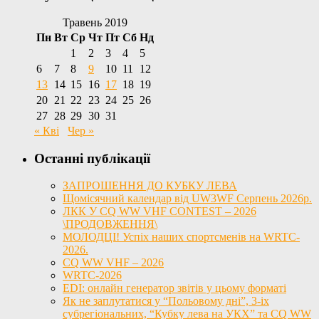
Травень 2019
Пн
Вт
Ср
Чт
Пт
Сб
Нд
1
2
3
4
5
6
7
8
9
10
11
12
13
14
15
16
17
18
19
20
21
22
23
24
25
26
27
28
29
30
31
« Кві
Чер »
Останні публікації
ЗАПРОШЕННЯ ДО КУБКУ ЛЕВА
Щомісячний календар від UW3WF Серпень 2026р.
ЛКК У CQ WW VHF CONTEST – 2026
\ПРОДОВЖЕННЯ\
МОЛОДЦІ! Успіх наших спортсменів на WRTC-
2026.
CQ WW VHF – 2026
WRTC-2026
EDI: онлайн генератор звітів у цьому форматі
Як не заплутатися у “Польовому дні”, 3-іх
субрегіональних, “Кубку лева на УКХ” та CQ WW