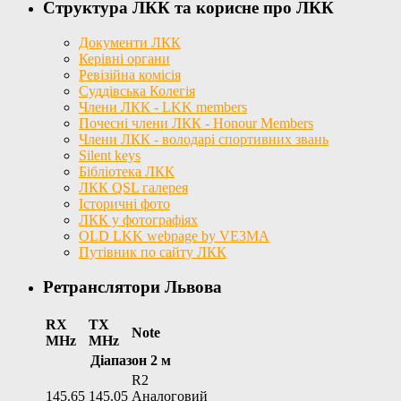
Структура ЛКК та корисне про ЛКК
Документи ЛКК
Керівні органи
Ревізійна комісія
Суддівська Колегія
Члени ЛКК - LKK members
Почесні члени ЛКК - Honour Members
Члени ЛКК - володарі спортивних звань
Silent keys
Бібліотека ЛКК
ЛКК QSL галерея
Історичні фото
ЛКК у фотографіях
OLD LKK webpage by VE3MA
Путівник по сайту ЛКК
Ретранслятори Львова
RX
TX
Note
MHz
MHz
Діапазон 2 м
R2
145.65
145.05
Аналоговий