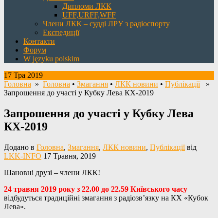
Дипломи ЛКК
UFF,URFF,WFF
Члени ЛКК – судді ЛРУ з радіоспорту
Експедиції
Контакти
Форум
W języku polskim
17 Тра 2019
Головна
»
Головна
•
Змагання
•
ЛКК новини
•
Публікації
»
Запрошення до участі у Кубку Лева КХ-2019
Запрошення до участі у Кубку Лева
КХ-2019
Додано в
Головна
,
Змагання
,
ЛКК новини
,
Публікації
від
LKK-INFO
17 Травня, 2019
Шановні друзі – члени ЛКК!
24 травня 2019 року з 22.00 до 22.59 Київського часу
відбудуться традиційні змагання з радіозв’язку на КХ «Кубок
Лева».