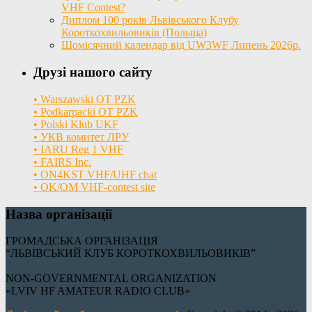
VHF Contest?
Диплом 100 років Львівського Клубу
Короткохвильовиків (Польща)
Щомісячний календар від UW3WF Липень 2026р.
Друзі нашого сайту
• Warszawski OT PZK
• Podkarpacki OT PZK
• Polski Klub UKF
• УКВ комитет ЛРУ
• IARU Reg 1 VHF
• FAIRS Inc.
• ON4KST VHF/UHF chat
• OK/OM VHF-contest site
Назва організації
ГРОМАДСЬКА ОРГАНІЗАЦІЯ
“ЛЬВІВСЬКИЙ КЛУБ КОРОТКОХВИЛЬОВИКІВ”
NON-GOVERNMENTAL ORGANIZATION
«LVIV HF AMATEUR RADIO CLUB»