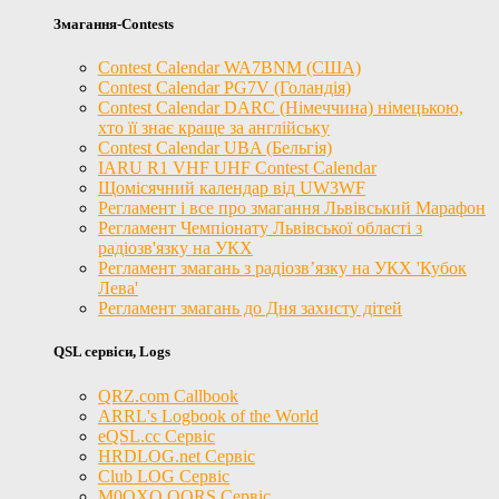
Змагання-Contests
Contest Calendar WA7BNM (США)
Contest Calendar PG7V (Голандія)
Contest Calendar DARC (Німеччина) німецькою,
хто її знає краще за англійську
Contest Calendar UBA (Бельгія)
IARU R1 VHF UHF Contest Calendar
Щомісячний календар від UW3WF
Регламент і все про змагання Львівський Марафон
Регламент Чемпіонату Львівської області з
радіозв'язку на УКХ
Регламент змагань з радіозв’язку на УКХ 'Кубок
Лева'
Регламент змагань до Дня захисту дітей
QSL сервіси, Logs
QRZ.com Callbook
ARRL's Logbook of the World
eQSL.cc Сервіс
HRDLOG.net Сервіс
Club LOG Сервіс
M0OXO OQRS Сервіс