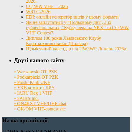
2026.
CQ WW VHF – 2026
WRTC-2026
EDI: онлайн генератор звітів у цьому форматі
Як не заплутатися у “Польовому дні”, 3-іх
субрегіональних, “Кубку лева на УКХ” та CQ WW
VHF Contest?
Диплом 100 років Львівського Клубу
Короткохвильовиків (Польща)
Щомісячний календар від UW3WF Липень 2026р.
Друзі нашого сайту
• Warszawski OT PZK
• Podkarpacki OT PZK
• Polski Klub UKF
• УКВ комитет ЛРУ
• IARU Reg 1 VHF
• FAIRS Inc.
• ON4KST VHF/UHF chat
• OK/OM VHF-contest site
Назва організації
ГРОМАДСЬКА ОРГАНІЗАЦІЯ