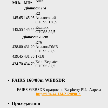
Note
MHz
MHz
Діапазон 2 м
R2
145.65
145.05
Аналоговий
CTCSS 136,5
Ехолінк
145.55
145.55
CTCSS 82,5
Діапазон 70 cm
R76
438.80
431.20
Аналог./DMR
CTCSS 82,5
439.45
431.85
173.8
Echo Repeater
434.70
434.70
CTCSS 82,5
FAIRS 160/80m WEBSDR
FAIRS WEBSDR працює на Raspberry PI4. Адреса
http://194.44.134.212:8901/
Проходження