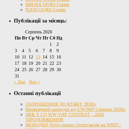
M0URX OQRS Сервіс
N2OO OQRS Сервіс
Публікації за місяць:
Серпень 2020
Пн
Вт
Ср
Чт
Пт
Сб
Нд
1
2
3
4
5
6
7
8
9
10
11
12
13
14
15
16
17
18
19
20
21
22
23
24
25
26
27
28
29
30
31
« Лип
Вер »
Останні публікації
ЗАПРОШЕННЯ ДО КУБКУ ЛЕВА
Щомісячний календар від UW3WF Серпень 2026р.
ЛКК У CQ WW VHF CONTEST – 2026
\ПРОДОВЖЕННЯ\
МОЛОДЦІ! Успіх наших спортсменів на WRTC-