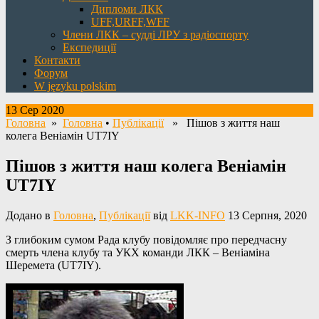
Дипломи ЛКК
UFF,URFF,WFF
Члени ЛКК – судді ЛРУ з радіоспорту
Експедиції
Контакти
Форум
W języku polskim
13 Сер 2020
Головна
»
Головна
•
Публікації
» Пішов з життя наш
колега Веніамін UT7IY
Пішов з життя наш колега Веніамін
UT7IY
Додано в
Головна
,
Публікації
від
LKK-INFO
13 Серпня, 2020
З глибоким сумом Рада клубу повідомляє про передчасну
смерть члена клубу та УКХ команди ЛКК – Веніаміна
Шеремета (UT7IY).