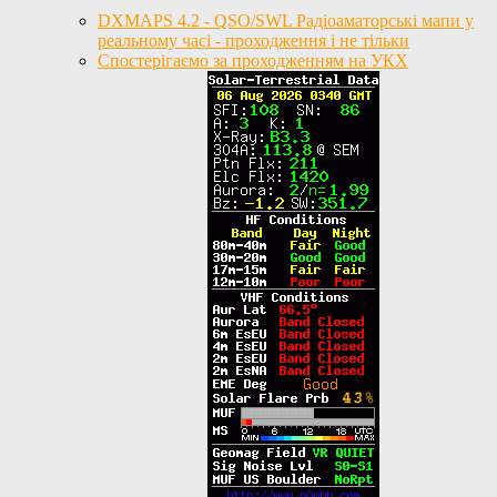
DXMAPS 4.2 - QSO/SWL Радіоаматорські мапи у
реальному часі - проходження і не тільки
Спостерігаємо за проходженням на УКХ