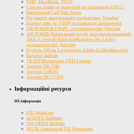
VHF_Handbook_V9.01
Список країн та територій за програмою DXCC
International Call Sign Series
Регламент аматорського радіозв'язку України
Бланки заяв до УДЦР та приклади заповнення
100 РОКІВ В ЕФІРІ - положення про Диплом
100 РОКІВ Львівському клубу короткохвильовиків
ЛКК (Lwowski Klub Krótkofalowców LKK) -
положення про Диплом
Dyplom 100 lat Lwowskiego Klubu Krótkofalowców
Каталог файлів
TK5EP Визначити QTH Locator
Антени DK7ZB
Антени G0KSC
Антени DG7YBN
Інформаційні ресурси
DX інформація
DX-World.net
425DXN Bulletins
The OPDX Bulletin
NG3K Announced DX Operations