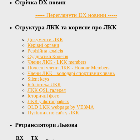
Стрічка DX новин
----- Переглянути DX новини -----
Структура ЛКК та корисне про ЛКК
Документи ЛКК
Керівні органи
Ревізійна комісія
Суддівська Колегія
Члени ЛКК - LKK members
Почесні члени ЛКК - Honour Members
Члени ЛКК - володарі спортивних звань
Silent keys
Бібліотека ЛКК
ЛКК QSL галерея
Історичні фото
ЛКК у фотографіях
OLD LKK webpage by VE3MA
Путівник по сайту ЛКК
Ретранслятори Львова
RX
TX