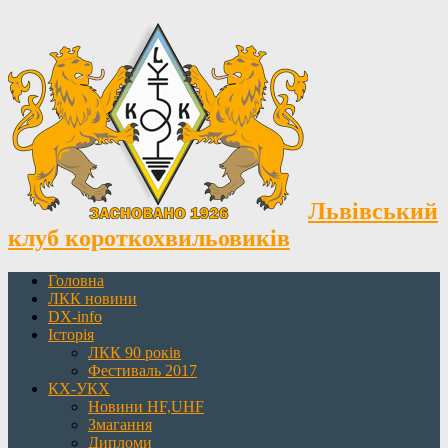
Львівський
клуб короткохвильовиків
Головна
ЛКК новини
DX-info
Історія
ЛКК 90 років
Фестиваль 2017
КХ-УКХ
Новини HF,UHF
Змагання
Дипломи